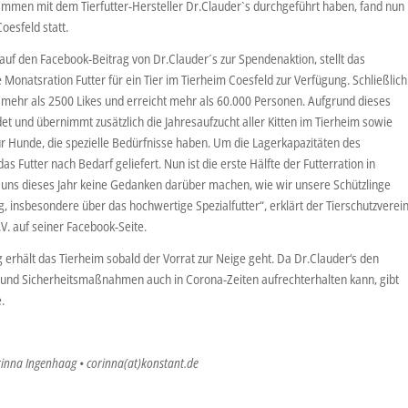
sammen mit dem Tierfutter-Hersteller Dr.Clauder`s durchgeführt haben, fand nun
esfeld statt.
 auf den Facebook-Beitrag von Dr.Clauder´s zur Spendenaktion, stellt das
natsration Futter für ein Tier im Tierheim Coesfeld zur Verfügung. Schließlich
n mehr als 2500 Likes und erreicht mehr als 60.000 Personen. Aufgrund dieses
et und übernimmt zusätzlich die Jahresaufzucht aller Kitten im Tierheim sowie
für Hunde, die spezielle Bedürfnisse haben. Um die Lagerkapazitäten des
as Futter nach Bedarf geliefert. Nun ist die erste Hälfte der Futterration in
 uns dieses Jahr keine Gedanken darüber machen, wie wir unsere Schützlinge
 insbesondere über das hochwertige Spezialfutter“, erklärt der Tierschutzverei
. auf seiner Facebook-Seite.
g erhält das Tierheim sobald der Vorrat zur Neige geht. Da Dr.Clauder‘s den
 und Sicherheitsmaßnahmen auch in Corona-Zeiten aufrechterhalten kann, gibt
.
rinna Ingenhaag • corinna(at)konstant.de