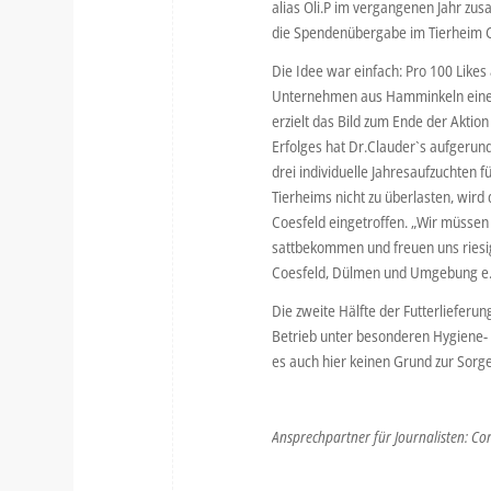
alias Oli.P im vergangenen Jahr zu
die Spendenübergabe im Tierheim Co
Die Idee war einfach: Pro 100 Likes
Unternehmen aus Hamminkeln eine Mo
erzielt das Bild zum Ende der Aktio
Erfolges hat Dr.Clauder`s aufgerund
drei individuelle Jahresaufzuchten 
Tierheims nicht zu überlasten, wird d
Coesfeld eingetroffen. „Wir müssen
sattbekommen und freuen uns riesig,
Coesfeld, Dülmen und Umgebung e.V
Die zweite Hälfte der Futterlieferun
Betrieb unter besonderen Hygiene-
es auch hier keinen Grund zur Sorge
Ansprechpartner für Journalisten: Co