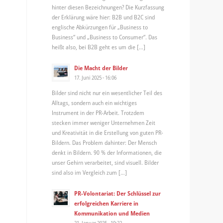
hinter diesen Bezeichnungen? Die Kurzfassung
der Erklärung wäre hier: B2B und B2C sind
englische Abkürzungen für „Business to
Business“ und „Business to Consumer“. Das
heißt also, bei B2B geht es um die […]
Die Macht der Bilder
17. Juni 2025 - 16:06
Bilder sind nicht nur ein wesentlicher Teil des
Alltags, sondern auch ein wichtiges
Instrument in der PR-Arbeit. Trotzdem
stecken immer weniger Unternehmen Zeit
und Kreativität in die Erstellung von guten PR-
Bildern. Das Problem dahinter: Der Mensch
denkt in Bildern. 90 % der Informationen, die
unser Gehirn verarbeitet, sind visuell. Bilder
sind also im Vergleich zum […]
PR-Volontariat: Der Schlüssel zur
erfolgreichen Karriere in
Kommunikation und Medien
21. Januar 2025 - 10:22