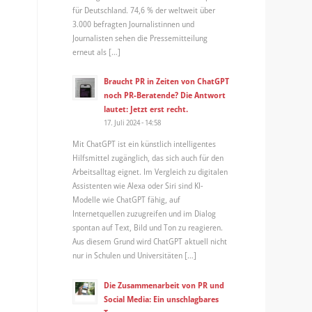
für Deutschland. 74,6 % der weltweit über
3.000 befragten Journalistinnen und
Journalisten sehen die Pressemitteilung
erneut als […]
Braucht PR in Zeiten von ChatGPT
noch PR-Beratende? Die Antwort
lautet: Jetzt erst recht.
17. Juli 2024 - 14:58
Mit ChatGPT ist ein künstlich intelligentes
Hilfsmittel zugänglich, das sich auch für den
Arbeitsalltag eignet. Im Vergleich zu digitalen
Assistenten wie Alexa oder Siri sind KI-
Modelle wie ChatGPT fähig, auf
Internetquellen zuzugreifen und im Dialog
spontan auf Text, Bild und Ton zu reagieren.
Aus diesem Grund wird ChatGPT aktuell nicht
nur in Schulen und Universitäten […]
Die Zusammenarbeit von PR und
Social Media: Ein unschlagbares