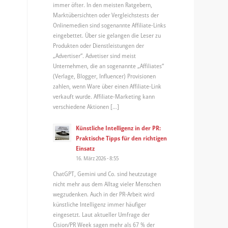
immer öfter. In den meisten Ratgebern,
Marktübersichten oder Vergleichstests der
Onlinemedien sind sogenannte Affiliate-Links
eingebettet. Über sie gelangen die Leser zu
Produkten oder Dienstleistungen der
„Advertiser“. Advetiser sind meist
Unternehmen, die an sogenannte „Affiliates“
(Verlage, Blogger, Influencer) Provisionen
zahlen, wenn Ware über einen Affiliate-Link
verkauft wurde. Affiliate-Marketing kann
verschiedene Aktionen […]
Künstliche Intelligenz in der PR:
Praktische Tipps für den richtigen
Einsatz
16. März 2026 - 8:55
ChatGPT, Gemini und Co. sind heutzutage
nicht mehr aus dem Alltag vieler Menschen
wegzudenken. Auch in der PR-Arbeit wird
künstliche Intelligenz immer häufiger
eingesetzt. Laut aktueller Umfrage der
Cision/PR Week sagen mehr als 67 % der