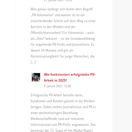
Was genau verbirgt sich hinter dem Begriff
„PR-Volontariat“ und warum ist es ein
entscheidender Schritt auf dem Weg zu einer
Karriere in den Medien und der
Öffentlichkeitsarbeit? Ein Volontariat – auch
als „Volo“ bekannt – ist die Grundausbildung
für angehende PR-Profis und Journalisten. Es
dauert 24 Monate und gilt als
Karrieresprungbrett für junge Menschen, die
[…]
Wie funktioniert erfolgreiche PR-
Arbeit in 2025?
8. Januar 2025 - 12:08
Erfolgreiche PR-Arbeit besteht darin,
Kundinnen und Kunden gezielt in die Medien
bringen. Dabei stehen Journalismus und PR in
einer wechselseitigen Beziehung:
Medienschaffende sind auf relevante
Informationen von PR-Profis angewiesen. Das
bestätigt der 15. State of the Media Report