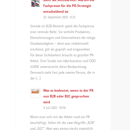
Fachpresse für die PR-Strategie
entscheidend ist
26. September 2025 - 9:23
Gerade im B2B-Bereich spielt die Fachpresse
eine zentrale Rolle. Sie verleiht Produkten,
Dienstleistungen und Unternehmen die nötige
Glaubwürdigkeit – denn was redaktionell
erscheint, gilt als geprüft und eingeordnet.
Für diese Sichtbarkeit braucht es gezielte PR-
Arbeit. Eine Studie von it&d business und CIDO
GUIDE unterstreicht diese Beobachtung.
Demnach sieht fast jede zweite Person, die in
der […]
Was es bedeutet, wenn in der PR
von B2B oder B2C gesprochen
wird
4. Juli 2025 - 10:56
Wenn man sich mit der Arbeit rund um PR
beschäftigt, fallen oft die zwei Begriffe „B2B“
und „B2C“. Aber was genau steckt eigentlich