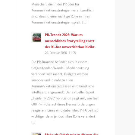
Menschen, die in der PR oder für
Kommunikationsstrategien verantwortlich
sind, dass KI eine wichtige Rolle in ihren
Kommunikationsstrategien spielt. […]
PR-Trends 2026: Warum
menschliches Storytelling trotz
der KI-Ära unverzichtbar bleibt
20. Februar 2026 - 11:05
Die PR-Branche befindet sich in einem
tiefgreifenden Wandel. Mediennutzung
verändert sich rasant, Budgets werden
knapper und in nahezu allen
Kommunikationsprozessen wird künstliche
Intelligenz angewandt. Der aktuelle Report
„Inside PR 2026“ von Cision zeigt auf, wie fast
600 PR-Profis auf diese Herausforderungen
reagieren. Eines wird dabei klar: PR-Arbeit ist
wichtiger denn je, doch ihre Rolle verändert
[…]
Mehr als Sichtbarkeit: Warum die