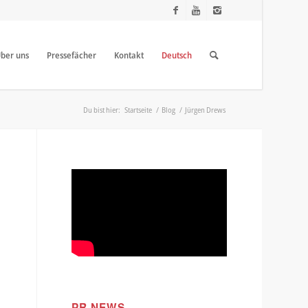
ber uns
Pressefächer
Kontakt
Deutsch
Du bist hier:
Startseite
/
Blog
/
Jürgen Drews
PR NEWS