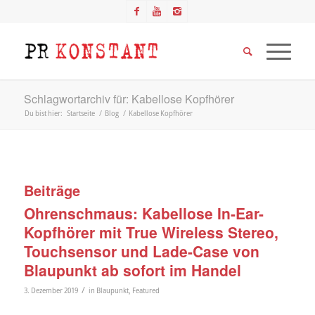
Schlagwortarchiv für: Kabellose Kopfhörer
Du bist hier:
Startseite
/
Blog
/
Kabellose Kopfhörer
Beiträge
Ohrenschmaus: Kabellose In-Ear-
Kopfhörer mit True Wireless Stereo,
Touchsensor und Lade-Case von
Blaupunkt ab sofort im Handel
/
3. Dezember 2019
in
Blaupunkt
,
Featured