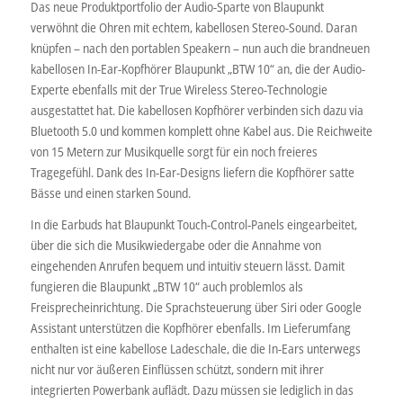
Das neue Produktportfolio der Audio-Sparte von Blaupunkt
verwöhnt die Ohren mit echtem, kabellosen Stereo-Sound. Daran
knüpfen – nach den portablen Speakern – nun auch die brandneuen
kabellosen In-Ear-Kopfhörer Blaupunkt „BTW 10“ an, die der Audio-
Experte ebenfalls mit der True Wireless Stereo-Technologie
ausgestattet hat. Die kabellosen Kopfhörer verbinden sich dazu via
Bluetooth 5.0 und kommen komplett ohne Kabel aus. Die Reichweite
von 15 Metern zur Musikquelle sorgt für ein noch freieres
Tragegefühl. Dank des In-Ear-Designs liefern die Kopfhörer satte
Bässe und einen starken Sound.
In die Earbuds hat Blaupunkt Touch-Control-Panels eingearbeitet,
über die sich die Musikwiedergabe oder die Annahme von
eingehenden Anrufen bequem und intuitiv steuern lässt. Damit
fungieren die Blaupunkt „BTW 10“ auch problemlos als
Freisprecheinrichtung. Die Sprachsteuerung über Siri oder Google
Assistant unterstützen die Kopfhörer ebenfalls. Im Lieferumfang
enthalten ist eine kabellose Ladeschale, die die In-Ears unterwegs
nicht nur vor äußeren Einflüssen schützt, sondern mit ihrer
integrierten Powerbank auflädt. Dazu müssen sie lediglich in das