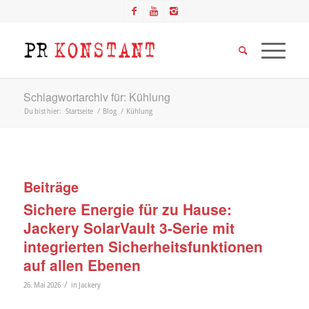
Schlagwortarchiv für: Kühlung
Du bist hier:
Startseite
/
Blog
/
Kühlung
Beiträge
Sichere Energie für zu Hause:
Jackery SolarVault 3-Serie mit
integrierten Sicherheitsfunktionen
auf allen Ebenen
/
26. Mai 2026
in
Jackery