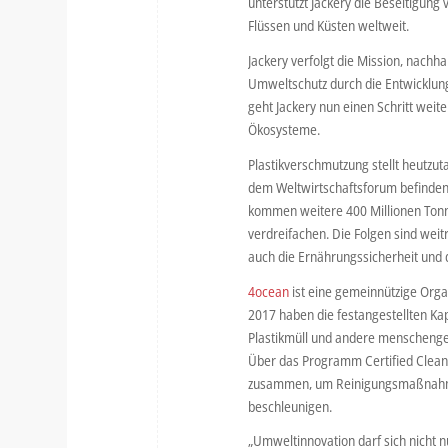
unterstützt Jackery die Beseitigung
Flüssen und Küsten weltweit.
Jackery verfolgt die Mission, nachha
Umweltschutz durch die Entwicklung
geht Jackery nun einen Schritt weit
Ökosysteme.
Plastikverschmutzung stellt heutzu
dem Weltwirtschaftsforum befinden s
kommen weitere 400 Millionen Tonn
verdreifachen. Die Folgen sind weit
auch die Ernährungssicherheit und 
4ocean
ist eine gemeinnützige Organ
2017 haben die festangestellten Ka
Plastikmüll und andere menschenge
Über das Programm Certified Clea
zusammen, um Reinigungsmaßnahmen 
beschleunigen.
„Umweltinnovation darf sich nicht