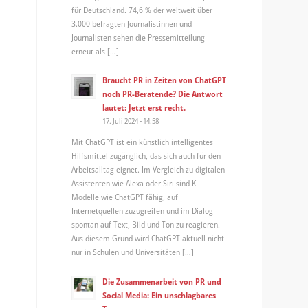
für Deutschland. 74,6 % der weltweit über
3.000 befragten Journalistinnen und
Journalisten sehen die Pressemitteilung
erneut als […]
Braucht PR in Zeiten von ChatGPT
noch PR-Beratende? Die Antwort
lautet: Jetzt erst recht.
17. Juli 2024 - 14:58
Mit ChatGPT ist ein künstlich intelligentes
Hilfsmittel zugänglich, das sich auch für den
Arbeitsalltag eignet. Im Vergleich zu digitalen
Assistenten wie Alexa oder Siri sind KI-
Modelle wie ChatGPT fähig, auf
Internetquellen zuzugreifen und im Dialog
spontan auf Text, Bild und Ton zu reagieren.
Aus diesem Grund wird ChatGPT aktuell nicht
nur in Schulen und Universitäten […]
Die Zusammenarbeit von PR und
Social Media: Ein unschlagbares