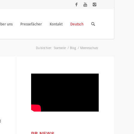
ber uns
Pressefächer
Kontakt
Deutsch
Du bist hier:
Startseite
/
Blog
/
Meeresschutz
l
d
PR NEWS