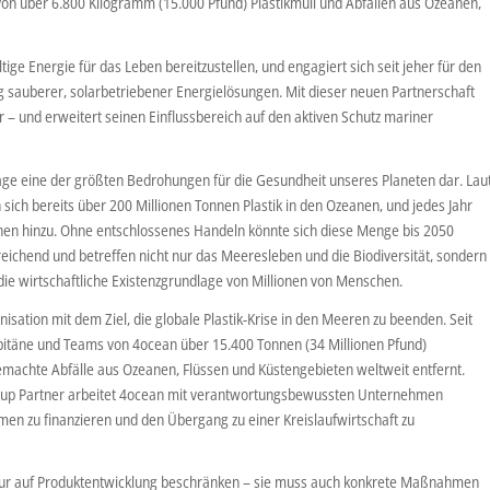
 von über 6.800 Kilogramm (15.000 Pfund) Plastikmüll und Abfällen aus Ozeanen,
ltige Energie für das Leben bereitzustellen, und engagiert sich seit jeher für den
 sauberer, solarbetriebener Energielösungen. Mit dieser neuen Partnerschaft
er – und erweitert seinen Einflussbereich auf den aktiven Schutz mariner
tage eine der größten Bedrohungen für die Gesundheit unseres Planeten dar. Lau
ich bereits über 200 Millionen Tonnen Plastik in den Ozeanen, und jedes Jahr
en hinzu. Ohne entschlossenes Handeln könnte sich diese Menge bis 2050
reichend und betreffen nicht nur das Meeresleben und die Biodiversität, sondern
die wirtschaftliche Existenzgrundlage von Millionen von Menschen.
isation mit dem Ziel, die globale Plastik-Krise in den Meeren zu beenden. Seit
pitäne und Teams von 4ocean über 15.400 Tonnen (34 Millionen Pfund)
machte Abfälle aus Ozeanen, Flüssen und Küstengebieten weltweit entfernt.
nup Partner arbeitet 4ocean mit verantwortungsbewussten Unternehmen
zu finanzieren und den Übergang zu einer Kreislaufwirtschaft zu
 nur auf Produktentwicklung beschränken – sie muss auch konkrete Maßnahmen