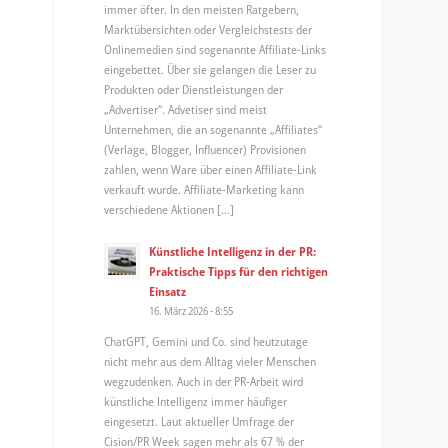
immer öfter. In den meisten Ratgebern,
Marktübersichten oder Vergleichstests der
Onlinemedien sind sogenannte Affiliate-Links
eingebettet. Über sie gelangen die Leser zu
Produkten oder Dienstleistungen der
„Advertiser“. Advetiser sind meist
Unternehmen, die an sogenannte „Affiliates“
(Verlage, Blogger, Influencer) Provisionen
zahlen, wenn Ware über einen Affiliate-Link
verkauft wurde. Affiliate-Marketing kann
verschiedene Aktionen […]
Künstliche Intelligenz in der PR:
Praktische Tipps für den richtigen
Einsatz
16. März 2026 - 8:55
ChatGPT, Gemini und Co. sind heutzutage
nicht mehr aus dem Alltag vieler Menschen
wegzudenken. Auch in der PR-Arbeit wird
künstliche Intelligenz immer häufiger
eingesetzt. Laut aktueller Umfrage der
Cision/PR Week sagen mehr als 67 % der