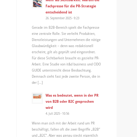
Fachpresse für die PR-Strategie
entscheidend ist
26. September 2025 - 9:23
Gerade im B2B-Bereich spielt die Fachpresse
eine zentrale Rolle. Sie verleiht Produkten,
Dienstleistungen und Unternehmen die nötige
Glaubwürdigkeit – denn was redaktionell
erscheint, gilt als geprüft und eingeordnet.
Für diese Sichtbarkeit braucht es gezielte PR-
Arbeit. Eine Studie von it&d business und CIDO
GUIDE unterstreicht diese Beobachtung.
Demnach sieht fast jede zweite Person, die in
der […]
Was es bedeutet, wenn in der PR
von B2B oder B2C gesprochen
wird
4. Juli 2025 - 10:56
Wenn man sich mit der Arbeit rund um PR
beschäftigt, fallen oft die zwei Begriffe „B2B“
und „B2C“. Aber was genau steckt eigentlich