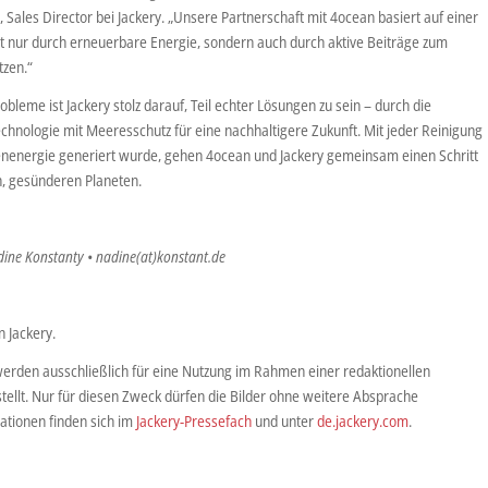
 Sales Director bei Jackery. „Unsere Partnerschaft mit 4ocean basiert auf einer
t nur durch erneuerbare Energie, sondern auch durch aktive Beiträge zum
tzen.“
eme ist Jackery stolz darauf, Teil echter Lösungen zu sein – durch die
chnologie mit Meeresschutz für eine nachhaltigere Zukunft. Mit jeder Reinigung
enenergie generiert wurde, gehen 4ocean und Jackery gemeinsam einen Schritt
n, gesünderen Planeten.
dine Konstanty • nadine(at)konstant.de
 Jackery.
werden ausschließlich für eine Nutzung im Rahmen einer redaktionellen
tellt. Nur für diesen Zweck dürfen die Bilder ohne weitere Absprache
ationen finden sich im
Jackery-Pressefach
und unter
de.jackery.com
.