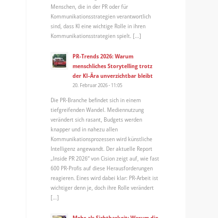
Menschen, die in der PR oder für
Kommunikationsstrategien verantwortlich
sind, dass KI eine wichtige Rolle in ihren
Kommunikationsstrategien spielt. […]
PR-Trends 2026: Warum
menschliches Storytelling trotz
der KI-Ära unverzichtbar bleibt
20. Februar 2026 - 11:05
Die PR-Branche befindet sich in einem
tiefgreifenden Wandel. Mediennutzung
verändert sich rasant, Budgets werden
knapper und in nahezu allen
Kommunikationsprozessen wird künstliche
Intelligenz angewandt. Der aktuelle Report
„Inside PR 2026“ von Cision zeigt auf, wie fast
600 PR-Profis auf diese Herausforderungen
reagieren. Eines wird dabei klar: PR-Arbeit ist
wichtiger denn je, doch ihre Rolle verändert
[…]
Mehr als Sichtbarkeit: Warum die