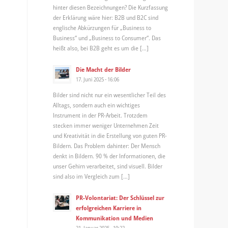
hinter diesen Bezeichnungen? Die Kurzfassung
der Erklärung wäre hier: B2B und B2C sind
englische Abkürzungen für „Business to
Business“ und „Business to Consumer“. Das
heißt also, bei B2B geht es um die […]
Die Macht der Bilder
17. Juni 2025 - 16:06
Bilder sind nicht nur ein wesentlicher Teil des
Alltags, sondern auch ein wichtiges
Instrument in der PR-Arbeit. Trotzdem
stecken immer weniger Unternehmen Zeit
und Kreativität in die Erstellung von guten PR-
Bildern. Das Problem dahinter: Der Mensch
denkt in Bildern. 90 % der Informationen, die
unser Gehirn verarbeitet, sind visuell. Bilder
sind also im Vergleich zum […]
PR-Volontariat: Der Schlüssel zur
erfolgreichen Karriere in
Kommunikation und Medien
21. Januar 2025 - 10:22