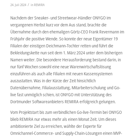
/
24. Juli 2024
in
REMIRA
Nachdem der Sneaker- und Streetwear-Händler ONYGO im
vergangenen Herbst kurz vor dem Aus stand, brachte die
Übernahme durch den ehemaligen Görtz-CEO Frank Revermann im
Frühjahr die positive Wende. So konnte der neue Eigentümer 19
Filialen der einstigen Deichmann-Tochter retten und führt die
Bekleidungskette nun seit dem 1. März 2024 unter dem bisherigen
Namen weiter. Die besondere Herausforderung bestand darin, in
nur fünf Wochen sowohl eine neue Warenwirtschaftslösung
einzuführen als auch alle Filialen mit neuen Kassensystemen
auszustatten. Was in der Kürze der Zeit hinsichtlich
Datenübernahme, Filialausstattung, Mitarbeiterschulung und Go-
live fast unmöglich schien, ist ONYGO mit Unterstützung des
Dortmunder Softwareanbieters REMIRA erfolgreich gelungen.
Vom Projektstart bis zum verbindlichen Go-live-Termin bei ONYGO
blieb REMIRA nur etwas mehr als einen Monat Zeit. Um dieses
ambitionierte Ziel zu erreichen, wählte der Experte für
Omnichannel-Commerce- und Supply-Chain-Lösungen einen MVP-