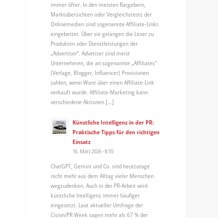
immer öfter. In den meisten Ratgebern,
Marktübersichten oder Vergleichstests der
Onlinemedien sind sogenannte Affiliate-Links
eingebettet. Über sie gelangen die Leser zu
Produkten oder Dienstleistungen der
„Advertiser“. Advetiser sind meist
Unternehmen, die an sogenannte „Affiliates“
(Verlage, Blogger, Influencer) Provisionen
zahlen, wenn Ware über einen Affiliate-Link
verkauft wurde. Affiliate-Marketing kann
verschiedene Aktionen […]
Künstliche Intelligenz in der PR:
Praktische Tipps für den richtigen
Einsatz
16. März 2026 - 8:55
ChatGPT, Gemini und Co. sind heutzutage
nicht mehr aus dem Alltag vieler Menschen
wegzudenken. Auch in der PR-Arbeit wird
künstliche Intelligenz immer häufiger
eingesetzt. Laut aktueller Umfrage der
Cision/PR Week sagen mehr als 67 % der