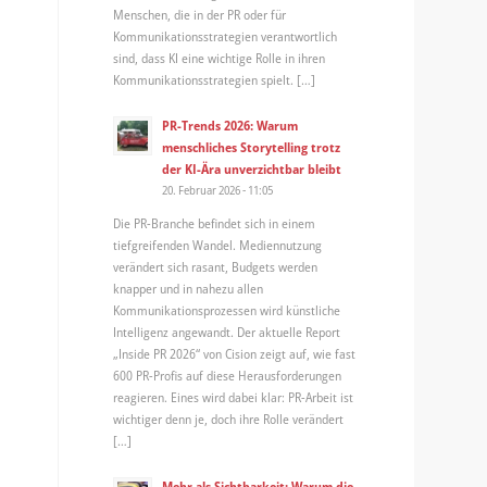
Menschen, die in der PR oder für
Kommunikationsstrategien verantwortlich
sind, dass KI eine wichtige Rolle in ihren
Kommunikationsstrategien spielt. […]
PR-Trends 2026: Warum
menschliches Storytelling trotz
der KI-Ära unverzichtbar bleibt
20. Februar 2026 - 11:05
Die PR-Branche befindet sich in einem
tiefgreifenden Wandel. Mediennutzung
verändert sich rasant, Budgets werden
knapper und in nahezu allen
Kommunikationsprozessen wird künstliche
Intelligenz angewandt. Der aktuelle Report
„Inside PR 2026“ von Cision zeigt auf, wie fast
600 PR-Profis auf diese Herausforderungen
reagieren. Eines wird dabei klar: PR-Arbeit ist
wichtiger denn je, doch ihre Rolle verändert
[…]
Mehr als Sichtbarkeit: Warum die