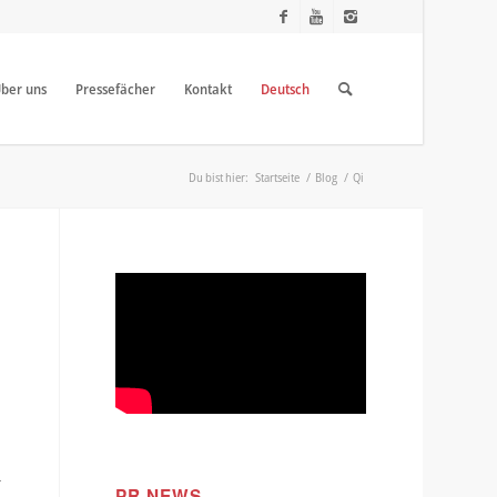
ber uns
Pressefächer
Kontakt
Deutsch
Du bist hier:
Startseite
/
Blog
/
Qi
-
PR NEWS