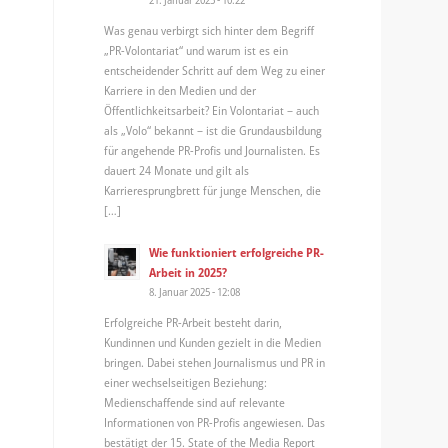
Was genau verbirgt sich hinter dem Begriff
„PR-Volontariat“ und warum ist es ein
entscheidender Schritt auf dem Weg zu einer
Karriere in den Medien und der
Öffentlichkeitsarbeit? Ein Volontariat – auch
als „Volo“ bekannt – ist die Grundausbildung
für angehende PR-Profis und Journalisten. Es
dauert 24 Monate und gilt als
Karrieresprungbrett für junge Menschen, die
[…]
Wie funktioniert erfolgreiche PR-
Arbeit in 2025?
8. Januar 2025 - 12:08
Erfolgreiche PR-Arbeit besteht darin,
Kundinnen und Kunden gezielt in die Medien
bringen. Dabei stehen Journalismus und PR in
einer wechselseitigen Beziehung:
Medienschaffende sind auf relevante
Informationen von PR-Profis angewiesen. Das
bestätigt der 15. State of the Media Report