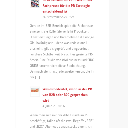
Fachpresse für die PR-Strategie
entscheidend ist
26. September 2025 - 9:23
Gerade im B2B-Bereich spielt die Fachpresse
eine zentrale Rolle. Sie verleiht Produkten,
Dienstleistungen und Unternehmen die nötige
Glaubwürdigkeit – denn was redaktionell
erscheint, gilt als geprüft und eingeordnet.
Für diese Sichtbarkeit braucht es gezielte PR-
Arbeit. Eine Studie von it&d business und CIDO
GUIDE unterstreicht diese Beobachtung.
Demnach sieht fast jede zweite Person, die in
der […]
Was es bedeutet, wenn in der PR
von B2B oder B2C gesprochen
wird
4. Juli 2025 - 10:56
Wenn man sich mit der Arbeit rund um PR
beschäftigt, fallen oft die zwei Begriffe „B2B“
und „B2C“. Aber was genau steckt eigentlich