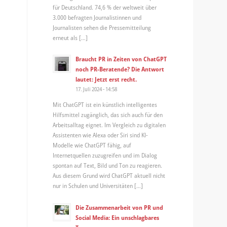
für Deutschland. 74,6 % der weltweit über
3.000 befragten Journalistinnen und
Journalisten sehen die Pressemitteilung
erneut als […]
Braucht PR in Zeiten von ChatGPT
noch PR-Beratende? Die Antwort
lautet: Jetzt erst recht.
17. Juli 2024 - 14:58
Mit ChatGPT ist ein künstlich intelligentes
Hilfsmittel zugänglich, das sich auch für den
Arbeitsalltag eignet. Im Vergleich zu digitalen
Assistenten wie Alexa oder Siri sind KI-
Modelle wie ChatGPT fähig, auf
Internetquellen zuzugreifen und im Dialog
spontan auf Text, Bild und Ton zu reagieren.
Aus diesem Grund wird ChatGPT aktuell nicht
nur in Schulen und Universitäten […]
Die Zusammenarbeit von PR und
Social Media: Ein unschlagbares