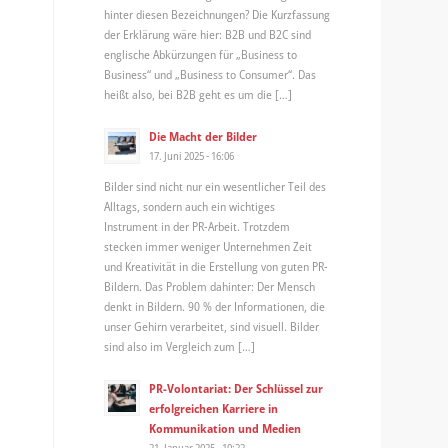
hinter diesen Bezeichnungen? Die Kurzfassung
der Erklärung wäre hier: B2B und B2C sind
englische Abkürzungen für „Business to
Business“ und „Business to Consumer“. Das
heißt also, bei B2B geht es um die […]
Die Macht der Bilder
17. Juni 2025 - 16:06
Bilder sind nicht nur ein wesentlicher Teil des
Alltags, sondern auch ein wichtiges
Instrument in der PR-Arbeit. Trotzdem
stecken immer weniger Unternehmen Zeit
und Kreativität in die Erstellung von guten PR-
Bildern. Das Problem dahinter: Der Mensch
denkt in Bildern. 90 % der Informationen, die
unser Gehirn verarbeitet, sind visuell. Bilder
sind also im Vergleich zum […]
PR-Volontariat: Der Schlüssel zur
erfolgreichen Karriere in
Kommunikation und Medien
21. Januar 2025 - 10:22