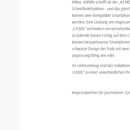
Akkus. Abhilfe schafft da der „ACME 
Schnellladefunktion – und das glei
können zwei kompatible Smartphones
werden. Eine Leistung von insgesam
„CH305“ verhindern ein versehentlic
zu ladende Device richtig auf dem C
können beispielsweise Smartphones 
schwarze Design des Pads mit zwei 
anpassungsfähig wie edel.
Im Lieferumfang sind das Induktions
CH305“ zu einer unverbindlichen Pr
Ansprechpartner für Journalisten: Co