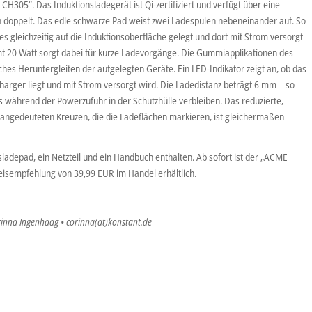
CH305“. Das Induktionsladegerät ist Qi-zertifiziert und verfügt über eine
ch doppelt. Das edle schwarze Pad weist zwei Ladespulen nebeneinander auf. So
 gleichzeitig auf die Induktionsoberfläche gelegt und dort mit Strom versorgt
t 20 Watt sorgt dabei für kurze Ladevorgänge. Die Gummiapplikationen des
hes Heruntergleiten der aufgelegten Geräte. Ein LED-Indikator zeigt an, ob das
harger liegt und mit Strom versorgt wird. Die Ladedistanz beträgt 6 mm – so
während der Powerzufuhr in der Schutzhülle verbleiben. Das reduzierte,
angedeuteten Kreuzen, die die Ladeflächen markieren, ist gleichermaßen
ladepad, ein Netzteil und ein Handbuch enthalten. Ab sofort ist der „ACME
eisempfehlung von 39,99 EUR im Handel erhältlich.
rinna Ingenhaag • corinna(at)konstant.de