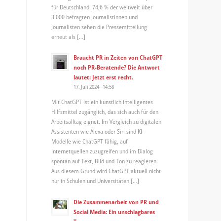
für Deutschland. 74,6 % der weltweit über
3.000 befragten Journalistinnen und
Journalisten sehen die Pressemitteilung
erneut als […]
Braucht PR in Zeiten von ChatGPT
noch PR-Beratende? Die Antwort
lautet: Jetzt erst recht.
17. Juli 2024 - 14:58
Mit ChatGPT ist ein künstlich intelligentes
Hilfsmittel zugänglich, das sich auch für den
Arbeitsalltag eignet. Im Vergleich zu digitalen
Assistenten wie Alexa oder Siri sind KI-
Modelle wie ChatGPT fähig, auf
Internetquellen zuzugreifen und im Dialog
spontan auf Text, Bild und Ton zu reagieren.
Aus diesem Grund wird ChatGPT aktuell nicht
nur in Schulen und Universitäten […]
Die Zusammenarbeit von PR und
Social Media: Ein unschlagbares