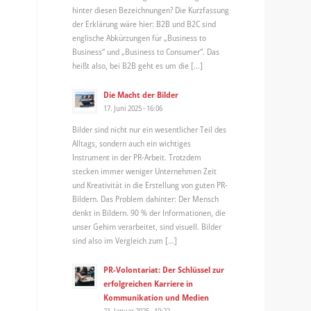
hinter diesen Bezeichnungen? Die Kurzfassung
der Erklärung wäre hier: B2B und B2C sind
englische Abkürzungen für „Business to
Business“ und „Business to Consumer“. Das
heißt also, bei B2B geht es um die […]
Die Macht der Bilder
17. Juni 2025 - 16:06
Bilder sind nicht nur ein wesentlicher Teil des
Alltags, sondern auch ein wichtiges
Instrument in der PR-Arbeit. Trotzdem
stecken immer weniger Unternehmen Zeit
und Kreativität in die Erstellung von guten PR-
Bildern. Das Problem dahinter: Der Mensch
denkt in Bildern. 90 % der Informationen, die
unser Gehirn verarbeitet, sind visuell. Bilder
sind also im Vergleich zum […]
PR-Volontariat: Der Schlüssel zur
erfolgreichen Karriere in
Kommunikation und Medien
21. Januar 2025 - 10:22