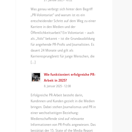
Was genau verbirgt sich hinter dem Begriff
„PR-Volontariat“ und warum ist es ein
entscheidender Schritt auf dem Weg zu einer
Karriere in den Medien und der
Öffentlichkeitsarbeit? Ein Volontariat – auch
als „Volo“ bekannt – ist die Grundausbildung
für angehende PR-Profis und Journalisten. Es
dauert 24 Monate und gilt als
Karrieresprungbrett für junge Menschen, die
[…]
Wie funktioniert erfolgreiche PR-
Arbeit in 2025?
8. Januar 2025 - 12:08
Erfolgreiche PR-Arbeit besteht darin,
Kundinnen und Kunden gezielt in die Medien
bringen. Dabei stehen Journalismus und PR in
einer wechselseitigen Beziehung:
Medienschaffende sind auf relevante
Informationen von PR-Profis angewiesen. Das
bestätigt der 15. State of the Media Report