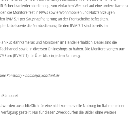
e IR-Scheckkartenfernbedienung zum einfachen Wechsel auf eine andere Kamera
erden die Monitore fest in PKWs sowie Wohnmobilen und Nutzfahrzeugen
 den RVM 5.1 per Saugnapfhalterung an der Frontscheibe befestigen.
terkabel sowie die Fernbedienung für den RVM 7.1 sind bereits im
e an Rückfahrkameras und Monitoren im Handel erhältlich. Dabei sind die
 Fachhandel sowie in diversen Onlineshops zu haben. Die Monitore sorgen zum
79 Euro (RVM 7.1) für Überblick in jedem Fahrzeug.
dine Konstanty • nadine(at)konstant.de
n Blaupunkt.
t werden ausschließlich für eine nichtkommerzielle Nutzung im Rahmen einer
r Verfügung gestellt. Nur für diesen Zweck dürfen die Bilder ohne weitere