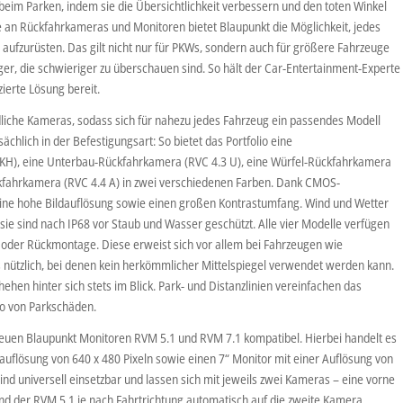
eim Parken, indem sie die Übersichtlichkeit verbessern und den toten Winkel
e an Rückfahrkameras und Monitoren bietet Blaupunkt die Möglichkeit, jedes
 aufzurüsten. Das gilt nicht nur für PKWs, sondern auch für größere Fahrzeuge
, die schwieriger zu überschauen sind. So hält der Car-Entertainment-Experte
ierte Lösung bereit.
liche Kameras, sodass sich für nahezu jedes Fahrzeug ein passendes Modell
sächlich in der Befestigungsart: So bietet das Portfolio eine
KH), eine Unterbau-Rückfahrkamera (RVC 4.3 U), eine Würfel-Rückfahrkamera
kfahrkamera (RVC 4.4 A) in zwei verschiedenen Farben. Dank CMOS-
eine hohe Bildauflösung sowie einen großen Kontrastumfang. Wind und Wetter
ie sind nach IP68 vor Staub und Wasser geschützt. Alle vier Modelle verfügen
- oder Rückmontage. Diese erweist sich vor allem bei Fahrzeugen wie
nützlich, bei denen kein herkömmlicher Mittelspiegel verwendet werden kann.
hen hinter sich stets im Blick. Park- und Distanzlinien vereinfachen das
ko von Parkschäden.
neuen Blaupunkt Monitoren RVM 5.1 und RVM 7.1 kompatibel. Hierbei handelt es
ldauflösung von 640 x 480 Pixeln sowie einen 7“ Monitor mit einer Auflösung von
sind universell einsetzbar und lassen sich mit jeweils zwei Kameras – eine vorne
nd der RVM 5.1 je nach Fahrtrichtung automatisch auf die zweite Kamera