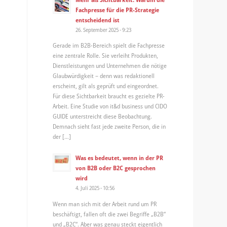
Fachpresse für die PR-Strategie
entscheidend ist
26. September 2025 - 9:23
Gerade im B2B-Bereich spielt die Fachpresse
eine zentrale Rolle. Sie verleiht Produkten,
Dienstleistungen und Unternehmen die nötige
Glaubwürdigkeit – denn was redaktionell
erscheint, gilt als geprüft und eingeordnet.
Für diese Sichtbarkeit braucht es gezielte PR-
Arbeit. Eine Studie von it&d business und CIDO
GUIDE unterstreicht diese Beobachtung.
Demnach sieht fast jede zweite Person, die in
der […]
Was es bedeutet, wenn in der PR
von B2B oder B2C gesprochen
wird
4. Juli 2025 - 10:56
Wenn man sich mit der Arbeit rund um PR
beschäftigt, fallen oft die zwei Begriffe „B2B“
und „B2C“. Aber was genau steckt eigentlich