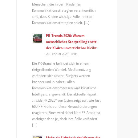
Menschen, die in der PR oder für
Kommunikationsstrategien verantwortlich
sind, dass KI eine wichtige Rolle in ihren
Kommunikationsstrategien spielt. […]
PR-Trends 2026: Warum
menschliches Storytelling trotz
der KI-Ära unverzichtbar bleibt
20. Februar 2026 - 11:05
Die PR-Branche befindet sich in einem
tiefgreifenden Wandel. Mediennutzung
verändert sich rasant, Budgets werden
knapper und in nahezu allen
Kommunikationsprozessen wird künstliche
Intelligenz angewandt. Der aktuelle Report
„Inside PR 2026“ von Cision zeigt auf, wie fast
600 PR-Profis auf diese Herausforderungen
reagieren. Eines wird dabei klar: PR-Arbeit ist
wichtiger denn je, doch ihre Rolle verändert
[…]
Mehr als Sichtbarkeit: Warum die