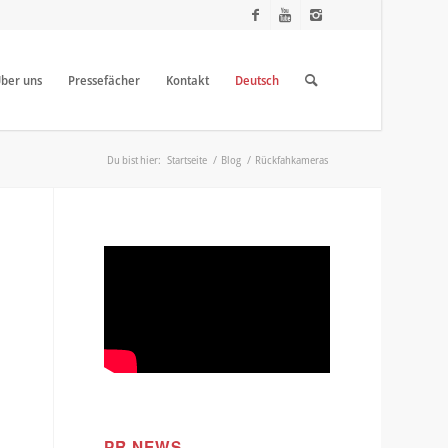
ber uns
Pressefächer
Kontakt
Deutsch
Du bist hier:
Startseite
/
Blog
/
Rückfahkameras
t
PR NEWS