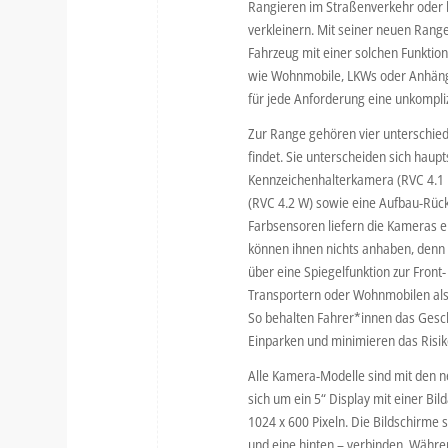
Rangieren im Straßenverkehr oder b
verkleinern. Mit seiner neuen Rang
Fahrzeug mit einer solchen Funktion
wie Wohnmobile, LKWs oder Anhänger
für jede Anforderung eine unkompliz
Zur Range gehören vier unterschied
findet. Sie unterscheiden sich haupt
Kennzeichenhalterkamera (RVC 4.1 
(RVC 4.2 W) sowie eine Aufbau-Rüc
Farbsensoren liefern die Kameras 
können ihnen nichts anhaben, denn s
über eine Spiegelfunktion zur Front
Transportern oder Wohnmobilen als 
So behalten Fahrer*innen das Gesche
Einparken und minimieren das Risi
Alle Kamera-Modelle sind mit den 
sich um ein 5“ Display mit einer Bi
1024 x 600 Pixeln. Die Bildschirme 
und eine hinten – verbinden. Währe