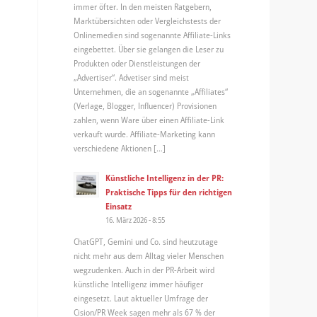
immer öfter. In den meisten Ratgebern,
Marktübersichten oder Vergleichstests der
Onlinemedien sind sogenannte Affiliate-Links
eingebettet. Über sie gelangen die Leser zu
Produkten oder Dienstleistungen der
„Advertiser“. Advetiser sind meist
Unternehmen, die an sogenannte „Affiliates“
(Verlage, Blogger, Influencer) Provisionen
zahlen, wenn Ware über einen Affiliate-Link
verkauft wurde. Affiliate-Marketing kann
verschiedene Aktionen […]
Künstliche Intelligenz in der PR:
Praktische Tipps für den richtigen
Einsatz
16. März 2026 - 8:55
ChatGPT, Gemini und Co. sind heutzutage
nicht mehr aus dem Alltag vieler Menschen
wegzudenken. Auch in der PR-Arbeit wird
künstliche Intelligenz immer häufiger
eingesetzt. Laut aktueller Umfrage der
Cision/PR Week sagen mehr als 67 % der