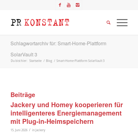
Schlagwortarchiv für: Smart-Home-Plattform
SolarVault 3
Du bist hier:
Startseite
/
Blog
/
Smart-Home-Plattform SolarVault 3
Beiträge
Jackery und Homey kooperieren für
intelligenteres Energiemanagement
mit Plug-in-Heimspeichern
/
15. Juni 2026
in
Jackery