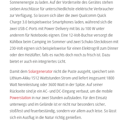
Sonnenenergie zu laden. Auf der Vorderseite des Gerätes stehen
sieben Anschlüsse für unterschiedlichste elektrische Verbraucher
zur Verfügung. So lassen sich über die zwei Qualcomm Quick
Charge 3.0 beispielsweise Smartphones laden, während sich die
zwei USB-C-Ports mit Power Delivery mit bis zu 100 W unter
anderem für Notebooks eignen. Eine 12-Volt-Buchse versorgt die
Kühlbox beim Camping im Sommer und zwei Schuko-Steckdosen mit
230-Volt eignen sich beispielsweise für einen Elektrogrill zum Dinner
oder den Heizlüfter, falls es nachts doch noch zu frisch ist. Dazu
bietet er auch ein integriertes Licht.
Damit dem
Solargenerator
nicht die Puste ausgeht, speichert sein
Lithium-Akku 1512 Wattstunden Strom und liefert insgesamt 1800
Watt Nennleistung oder 3600 Watt in der Spitze. Auf seiner
Rückseite sind je ein AC- und DC-Eingang verbaut, um die mobile
Powerstation
in nur zwei Stunden aufzuladen. Für den Einsatz
unterwegs und im Gelände ist er nicht nur besonders sicher,
stoßfest und feuerbeständig, sondern vor allem auch leise. So lässt
sich ein Ausflug in die Natur richtig genießen.