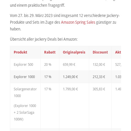
und einem praktischen Tragegriff.
Vom 27. bis 29. März 2023 sind insgesamt 12 verschiedene Jackery-
Produkte und Sets im Zuge des
Amazon Spring Sales
günstiger zu
haben.
Übersicht aller Jackery Deals bei Amazon:
Produkt
Rabatt
Originalpreis
Discount
Aktionsp
Explorer 500
20 %
659,99 €
132,00 €
527,99 €
Explorer 1000
17 %
1.249,00 €
212,33 €
1.036,67 €
Solargenerator
17 %
1.799,00 €
305,83 €
1.493,17 €
1000
(Explorer 1000
+ 2 SolarSaga
100W)