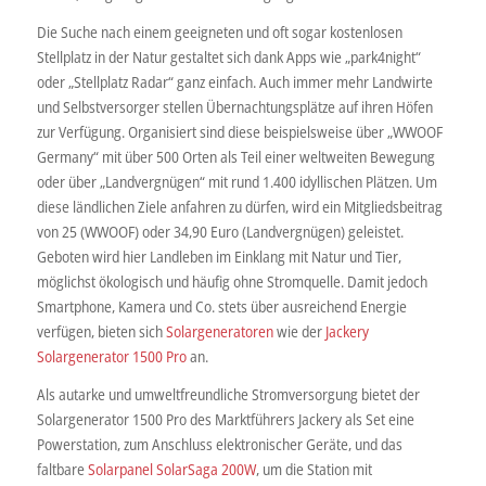
Die Suche nach einem geeigneten und oft sogar kostenlosen
Stellplatz in der Natur gestaltet sich dank Apps wie „park4night“
oder „Stellplatz Radar“ ganz einfach. Auch immer mehr Landwirte
und Selbstversorger stellen Übernachtungsplätze auf ihren Höfen
zur Verfügung. Organisiert sind diese beispielsweise über „WWOOF
Germany“ mit über 500 Orten als Teil einer weltweiten Bewegung
oder über „Landvergnügen“ mit rund 1.400 idyllischen Plätzen. Um
diese ländlichen Ziele anfahren zu dürfen, wird ein Mitgliedsbeitrag
von 25 (WWOOF) oder 34,90 Euro (Landvergnügen) geleistet.
Geboten wird hier Landleben im Einklang mit Natur und Tier,
möglichst ökologisch und häufig ohne Stromquelle. Damit jedoch
Smartphone, Kamera und Co. stets über ausreichend Energie
verfügen, bieten sich
Solargeneratoren
wie der
Jackery
Solargenerator 1500 Pro
an.
Als autarke und umweltfreundliche Stromversorgung bietet der
Solargenerator 1500 Pro des Marktführers Jackery als Set eine
Powerstation, zum Anschluss elektronischer Geräte, und das
faltbare
Solarpanel SolarSaga 200W
, um die Station mit