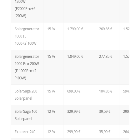
1200W
(E2000Pro+6
´200W)
Solargenerator
15 %
1.799,00 €
269,85 €
1.529,15 €
1000 (E
1000+2`100W
Solargenerator
15 %
1.849,00 €
277,35 €
1.571,65 €
1000 Pro 200W
(E 1000Pro+2
´100W)
SolarSaga 200
15 %
699,00 €
104,85 €
594,15 €
Solarpanel
SolarSaga 100
12 %
329,99 €
39,59 €
290,40 €
Solarpanel
Explorer 240
12 %
299,99 €
35,99 €
264,00 €