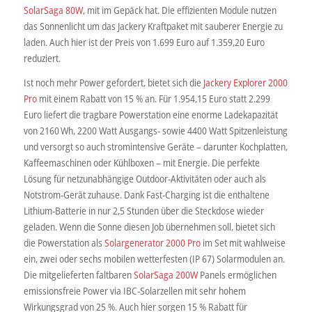
SolarSaga 80W
, mit im Gepäck hat. Die effizienten Module nutzen
das Sonnenlicht um das Jackery Kraftpaket mit sauberer Energie zu
laden. Auch hier ist der Preis von 1.699 Euro auf 1.359,20 Euro
reduziert.
Ist noch mehr Power gefordert, bietet sich die
Jackery Explorer 2000
Pro
mit einem Rabatt von 15 % an. Für 1.954,15 Euro statt 2.299
Euro liefert die tragbare Powerstation eine enorme Ladekapazität
von 2160 Wh, 2200 Watt Ausgangs- sowie 4400 Watt Spitzenleistung
und versorgt so auch stromintensive Geräte – darunter Kochplatten,
Kaffeemaschinen oder Kühlboxen – mit Energie. Die perfekte
Lösung für netzunabhängige Outdoor-Aktivitäten oder auch als
Notstrom-Gerät zuhause. Dank Fast-Charging ist die enthaltene
Lithium-Batterie in nur 2,5 Stunden über die Steckdose wieder
geladen. Wenn die Sonne diesen Job übernehmen soll, bietet sich
die Powerstation als
Solargenerator 2000 Pro
im Set mit wahlweise
ein, zwei oder sechs mobilen wetterfesten (IP 67) Solarmodulen an.
Die mitgelieferten faltbaren
SolarSaga 200W
Panels ermöglichen
emissionsfreie Power via IBC-Solarzellen mit sehr hohem
Wirkungsgrad von 25 %. Auch hier sorgen 15 % Rabatt für