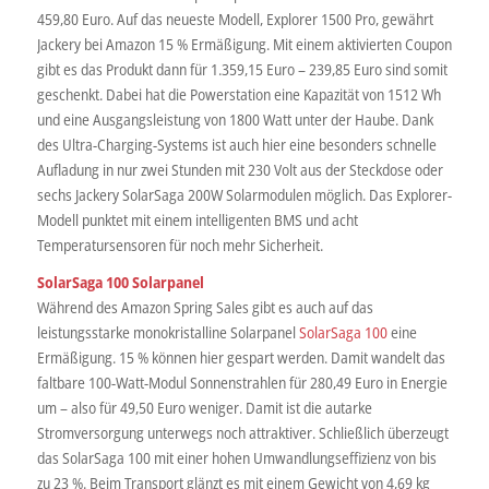
459,80 Euro. Auf das neueste Modell, Explorer 1500 Pro, gewährt
Jackery bei Amazon 15 % Ermäßigung. Mit einem aktivierten Coupon
gibt es das Produkt dann für 1.359,15 Euro – 239,85 Euro sind somit
geschenkt. Dabei hat die Powerstation eine Kapazität von 1512 Wh
und eine Ausgangsleistung von 1800 Watt unter der Haube. Dank
des Ultra-Charging-Systems ist auch hier eine besonders schnelle
Aufladung in nur zwei Stunden mit 230 Volt aus der Steckdose oder
sechs Jackery SolarSaga 200W Solarmodulen möglich. Das Explorer-
Modell punktet mit einem intelligenten BMS und acht
Temperatursensoren für noch mehr Sicherheit.
SolarSaga 100 Solarpanel
Während des Amazon Spring Sales gibt es auch auf das
leistungsstarke monokristalline Solarpanel
SolarSaga 100
eine
Ermäßigung. 15 % können hier gespart werden. Damit wandelt das
faltbare 100-Watt-Modul Sonnenstrahlen für 280,49 Euro in Energie
um – also für 49,50 Euro weniger. Damit ist die autarke
Stromversorgung unterwegs noch attraktiver. Schließlich überzeugt
das SolarSaga 100 mit einer hohen Umwandlungseffizienz von bis
zu 23 %. Beim Transport glänzt es mit einem Gewicht von 4,69 kg