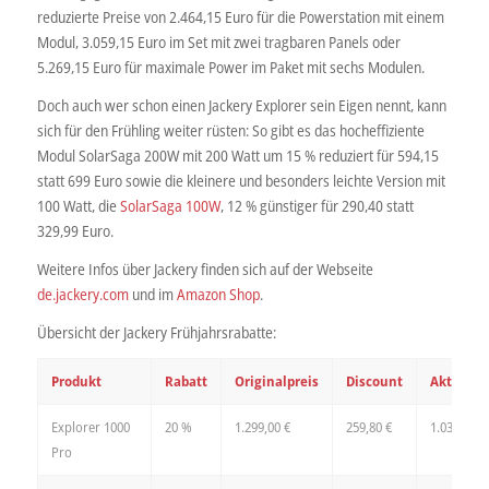
reduzierte Preise von 2.464,15 Euro für die Powerstation mit einem
Modul, 3.059,15 Euro im Set mit zwei tragbaren Panels oder
5.269,15 Euro für maximale Power im Paket mit sechs Modulen.
Doch auch wer schon einen Jackery Explorer sein Eigen nennt, kann
sich für den Frühling weiter rüsten: So gibt es das hocheffiziente
Modul SolarSaga 200W mit 200 Watt um 15 % reduziert für 594,15
statt 699 Euro sowie die kleinere und besonders leichte Version mit
100 Watt, die
SolarSaga 100W
, 12 % günstiger für 290,40 statt
329,99 Euro.
Weitere Infos über Jackery finden sich auf der Webseite
de.jackery.com
und im
Amazon Shop
.
Übersicht der Jackery Frühjahrsrabatte:
Produkt
Rabatt
Originalpreis
Discount
Aktionsp
Explorer 1000
20 %
1.299,00 €
259,80 €
1.039,20 €
Pro