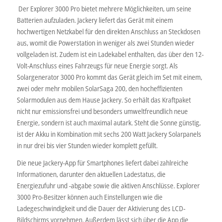
Der Explorer 3000 Pro bietet mehrere Möglichkeiten, um seine
Batterien aufzuladen. Jackery liefert das Gerät mit einem
hochwertigen Netzkabel für den direkten Anschluss an Steckdosen
aus, womit die Powerstation in weniger als zwei Stunden wieder
vollgeladen ist. Zudem ist ein Ladekabel enthalten, das über den 12-
Volt-Anschluss eines Fahrzeugs für neue Energie sorgt. Als
Solargenerator 3000 Pro kommt das Gerät gleich im Set mit einem,
zwei oder mehr mobilen SolarSaga 200, den hocheffizienten
Solarmodulen aus dem Hause Jackery. So erhält das Kraftpaket
nicht nur emissionsfrei und besonders umweltfreundlich neue
Energie, sondern ist auch maximal autark. Steht die Sonne günstig,
ist der Akku in Kombination mit sechs 200 Watt Jackery Solarpanels
in nur drei bis vier Stunden wieder komplett gefüllt.
Die neue Jackery-App für Smartphones liefert dabei zahlreiche
Informationen, darunter den aktuellen Ladestatus, die
Energiezufuhr und -abgabe sowie die aktiven Anschlüsse. Explorer
3000 Pro-Besitzer können auch Einstellungen wie die
Ladegeschwindigkeit und die Dauer der Aktivierung des LCD-
Bildschirms vornehmen. Außerdem lässt sich über die App die