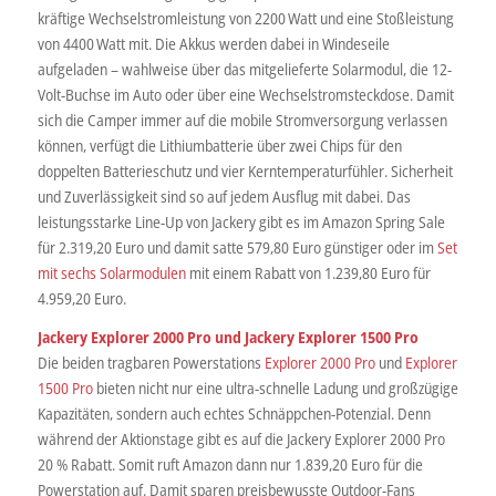
kräftige Wechselstromleistung von 2200 Watt und eine Stoßleistung
von 4400 Watt mit. Die Akkus werden dabei in Windeseile
aufgeladen – wahlweise über das mitgelieferte Solarmodul, die 12-
Volt-Buchse im Auto oder über eine Wechselstromsteckdose. Damit
sich die Camper immer auf die mobile Stromversorgung verlassen
können, verfügt die Lithiumbatterie über zwei Chips für den
doppelten Batterieschutz und vier Kerntemperaturfühler. Sicherheit
und Zuverlässigkeit sind so auf jedem Ausflug mit dabei. Das
leistungsstarke Line-Up von Jackery gibt es im Amazon Spring Sale
für 2.319,20 Euro und damit satte 579,80 Euro günstiger oder im
Set
mit sechs Solarmodulen
mit einem Rabatt von 1.239,80 Euro für
4.959,20 Euro.
Jackery Explorer 2000 Pro und Jackery Explorer 1500 Pro
Die beiden tragbaren Powerstations
Explorer 2000 Pro
und
Explorer
1500 Pro
bieten nicht nur eine ultra-schnelle Ladung und großzügige
Kapazitäten, sondern auch echtes Schnäppchen-Potenzial. Denn
während der Aktionstage gibt es auf die Jackery Explorer 2000 Pro
20 % Rabatt. Somit ruft Amazon dann nur 1.839,20 Euro für die
Powerstation auf. Damit sparen preisbewusste Outdoor-Fans