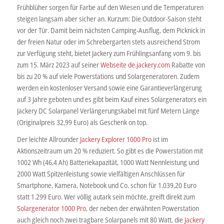
Frühblüher sorgen für Farbe auf den Wiesen und die Temperaturen
steigen langsam aber sicher an. Kurzum: Die Outdoor-Saison steht
vor der Tür. Damit beim nächsten Camping-Ausflug, dem Picknick in
der freien Natur oder im Schrebergarten stets ausreichend Strom
zur Verfügung steht, bietet Jackery zum Frühlingsanfang vom 9. bis
zum 15. März 2023 auf seiner
Webseite de.jackery.com
Rabatte von
bis zu 20 % auf viele Powerstations und Solargeneratoren. Zudem
werden ein kostenloser Versand sowie eine Garantieverlängerung
auf 3 Jahre geboten und es gibt beim Kauf eines Solargenerators ein
Jackery DC Solarpanel Verlängerungskabel mit fünf Metern Länge
(Originalpreis 32,99 Euro) als Geschenk on top.
Der leichte Allrounder
Jackery Explorer 1000 Pro
ist im
Aktionszeitraum um 20 % reduziert. So gibt es die Powerstation mit
1002 Wh (46,4 Ah) Batteriekapazität, 1000 Watt Nennleistung und
2000 Watt Spitzenleistung sowie vielfältigen Anschlüssen für
Smartphone, Kamera, Notebook und Co. schon für 1.039,20 Euro
statt 1.299 Euro. Wer völlig autark sein möchte, greift direkt zum
Solargenerator 1000 Pro
, der neben der erwähnten Powerstation
auch gleich noch zwei tragbare Solarpanels mit 80 Watt, die
Jackery