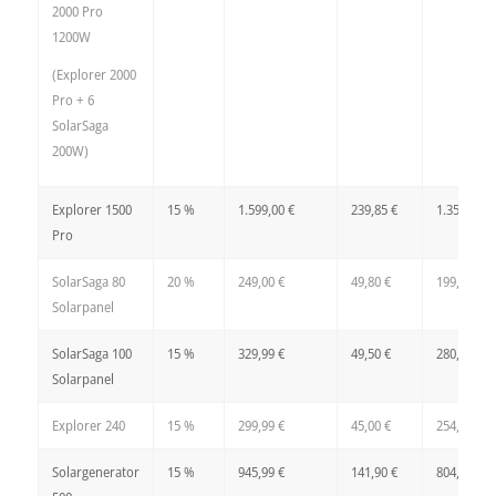
2000 Pro
1200W
(Explorer 2000
Pro + 6
SolarSaga
200W)
Explorer 1500
15 %
1.599,00 €
239,85 €
1.359,15 €
Pro
SolarSaga 80
20 %
249,00 €
49,80 €
199,20 €
Solarpanel
SolarSaga 100
15 %
329,99 €
49,50 €
280,49 €
Solarpanel
Explorer 240
15 %
299,99 €
45,00 €
254,99 €
Solargenerator
15 %
945,99 €
141,90 €
804,09 €