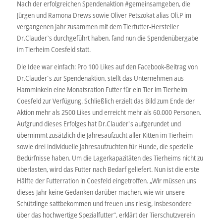
Nach der erfolgreichen Spendenaktion #gemeinsamgeben, die
Jürgen und Ramona Drews sowie Oliver Petszokat alias Oli.P im
vergangenen Jahr zusammen mit dem Tierfutter-Hersteller
Dr.Clauder`s durchgeführt haben, fand nun die Spendenübergabe
im Tierheim Coesfeld statt.
Die Idee war einfach: Pro 100 Likes auf den Facebook-Beitrag von
Dr.Clauder´s zur Spendenaktion, stellt das Unternehmen aus
Hamminkeln eine Monatsration Futter für ein Tier im Tierheim
Coesfeld zur Verfügung. Schließlich erzielt das Bild zum Ende der
Aktion mehr als 2500 Likes und erreicht mehr als 60.000 Personen.
Aufgrund dieses Erfolges hat Dr.Clauder`s aufgerundet und
übernimmt zusätzlich die Jahresaufzucht aller Kitten im Tierheim
sowie drei individuelle Jahresaufzuchten für Hunde, die spezielle
Bedürfnisse haben. Um die Lagerkapazitäten des Tierheims nicht zu
überlasten, wird das Futter nach Bedarf geliefert. Nun ist die erste
Hälfte der Futterration in Coesfeld eingetroffen. „Wir müssen uns
dieses Jahr keine Gedanken darüber machen, wie wir unsere
Schützlinge sattbekommen und freuen uns riesig, insbesondere
über das hochwertige Spezialfutter“, erklärt der Tierschutzverein