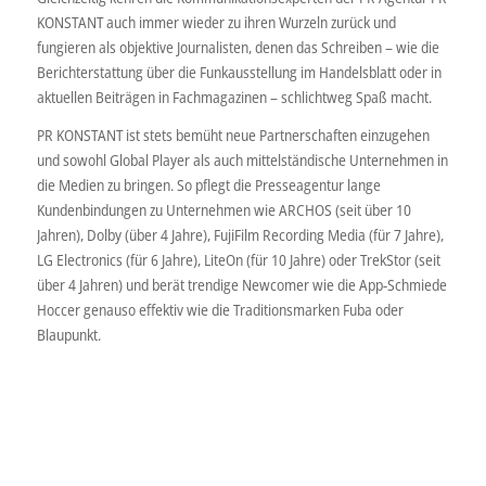
KONSTANT auch immer wieder zu ihren Wurzeln zurück und
fungieren als objektive Journalisten, denen das Schreiben – wie die
Berichterstattung über die Funkausstellung im Handelsblatt oder in
aktuellen Beiträgen in Fachmagazinen – schlichtweg Spaß macht.
PR KONSTANT ist stets bemüht neue Partnerschaften einzugehen
und sowohl Global Player als auch mittelständische Unternehmen in
die Medien zu bringen. So pflegt die Presseagentur lange
Kundenbindungen zu Unternehmen wie ARCHOS (seit über 10
Jahren), Dolby (über 4 Jahre), FujiFilm Recording Media (für 7 Jahre),
LG Electronics (für 6 Jahre), LiteOn (für 10 Jahre) oder TrekStor (seit
über 4 Jahren) und berät trendige Newcomer wie die App-Schmiede
Hoccer genauso effektiv wie die Traditionsmarken Fuba oder
Blaupunkt.
Kommunikation Audio PR-Agentur Unterhaltungselektronik Public
Relation IT