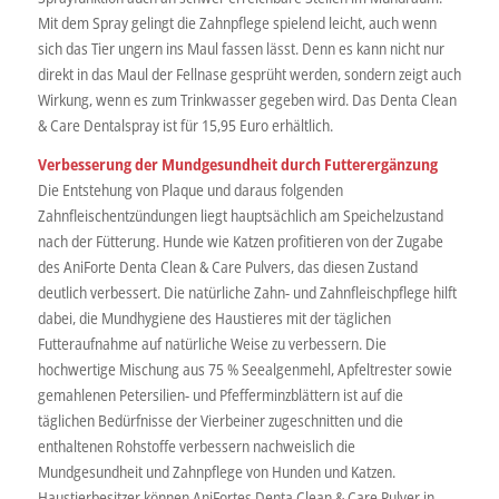
Mit dem Spray gelingt die Zahnpflege spielend leicht, auch wenn
sich das Tier ungern ins Maul fassen lässt. Denn es kann nicht nur
direkt in das Maul der Fellnase gesprüht werden, sondern zeigt auch
Wirkung, wenn es zum Trinkwasser gegeben wird. Das Denta Clean
& Care Dentalspray ist für 15,95 Euro erhältlich.
Verbesserung der Mundgesundheit durch Futterergänzung
Die Entstehung von Plaque und daraus folgenden
Zahnfleischentzündungen liegt hauptsächlich am Speichelzustand
nach der Fütterung. Hunde wie Katzen profitieren von der Zugabe
des AniForte Denta Clean & Care Pulvers, das diesen Zustand
deutlich verbessert. Die natürliche Zahn- und Zahnfleischpflege hilft
dabei, die Mundhygiene des Haustieres mit der täglichen
Futteraufnahme auf natürliche Weise zu verbessern. Die
hochwertige Mischung aus 75 % Seealgenmehl, Apfeltrester sowie
gemahlenen Petersilien- und Pfefferminzblättern ist auf die
täglichen Bedürfnisse der Vierbeiner zugeschnitten und die
enthaltenen Rohstoffe verbessern nachweislich die
Mundgesundheit und Zahnpflege von Hunden und Katzen.
Haustierbesitzer können AniFortes Denta Clean & Care Pulver in