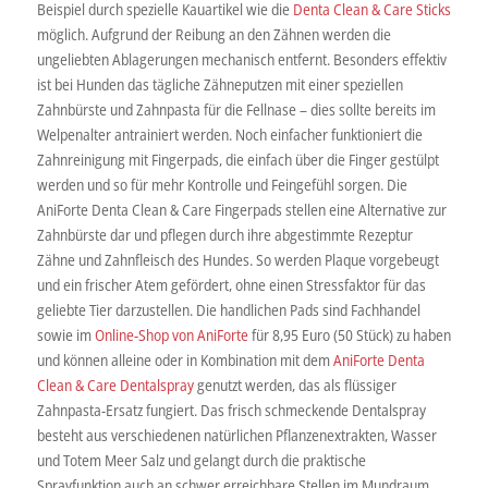
Beispiel durch spezielle Kauartikel wie die
Denta Clean & Care Sticks
möglich. Aufgrund der Reibung an den Zähnen werden die
ungeliebten Ablagerungen mechanisch entfernt. Besonders effektiv
ist bei Hunden das tägliche Zähneputzen mit einer speziellen
Zahnbürste und Zahnpasta für die Fellnase – dies sollte bereits im
Welpenalter antrainiert werden. Noch einfacher funktioniert die
Zahnreinigung mit Fingerpads, die einfach über die Finger gestülpt
werden und so für mehr Kontrolle und Feingefühl sorgen. Die
AniForte Denta Clean & Care Fingerpads stellen eine Alternative zur
Zahnbürste dar und pflegen durch ihre abgestimmte Rezeptur
Zähne und Zahnfleisch des Hundes. So werden Plaque vorgebeugt
und ein frischer Atem gefördert, ohne einen Stressfaktor für das
geliebte Tier darzustellen. Die handlichen Pads sind Fachhandel
sowie im
Online-Shop von AniForte
für 8,95 Euro (50 Stück) zu haben
und können alleine oder in Kombination mit dem
AniForte Denta
Clean & Care Dentalspray
genutzt werden, das als flüssiger
Zahnpasta-Ersatz fungiert. Das frisch schmeckende Dentalspray
besteht aus verschiedenen natürlichen Pflanzenextrakten, Wasser
und Totem Meer Salz und gelangt durch die praktische
Sprayfunktion auch an schwer erreichbare Stellen im Mundraum.