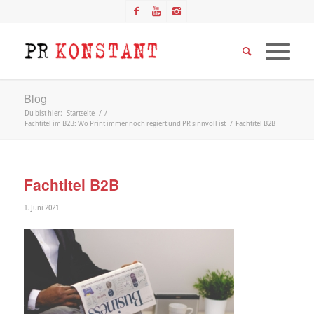
Blog
Du bist hier:
Startseite
/
/
Fachtitel im B2B: Wo Print immer noch regiert und PR sinnvoll ist
/
Fachtitel B2B
Fachtitel B2B
1. Juni 2021