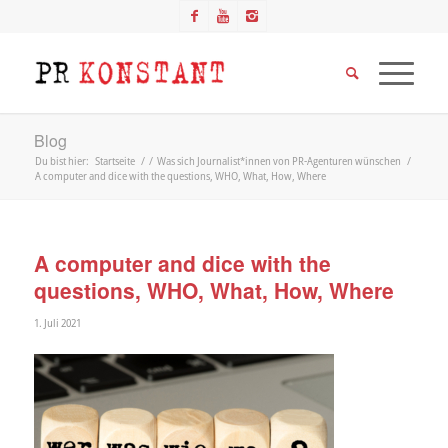
Blog
Du bist hier:
Startseite
/
/
Was sich Journalist*innen von PR-Agenturen wünschen
/
A computer and dice with the questions, WHO, What, How, Where
A computer and dice with the
questions, WHO, What, How, Where
1. Juli 2021