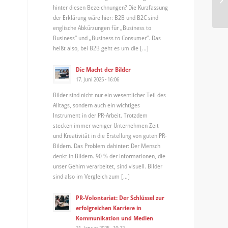
hinter diesen Bezeichnungen? Die Kurzfassung
der Erklärung wäre hier: B2B und B2C sind
englische Abkürzungen für „Business to
Business“ und „Business to Consumer“. Das
heißt also, bei B2B geht es um die […]
Die Macht der Bilder
17. Juni 2025 - 16:06
Bilder sind nicht nur ein wesentlicher Teil des
Alltags, sondern auch ein wichtiges
Instrument in der PR-Arbeit. Trotzdem
stecken immer weniger Unternehmen Zeit
und Kreativität in die Erstellung von guten PR-
Bildern. Das Problem dahinter: Der Mensch
denkt in Bildern. 90 % der Informationen, die
unser Gehirn verarbeitet, sind visuell. Bilder
sind also im Vergleich zum […]
PR-Volontariat: Der Schlüssel zur
erfolgreichen Karriere in
Kommunikation und Medien
21. Januar 2025 - 10:22