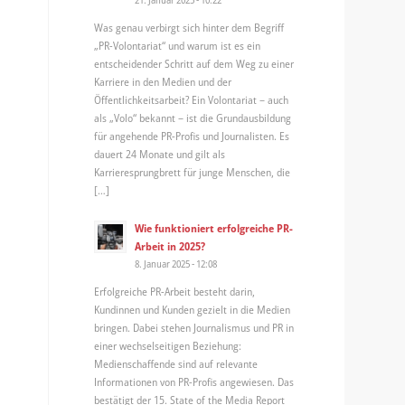
Was genau verbirgt sich hinter dem Begriff
„PR-Volontariat“ und warum ist es ein
entscheidender Schritt auf dem Weg zu einer
Karriere in den Medien und der
Öffentlichkeitsarbeit? Ein Volontariat – auch
als „Volo“ bekannt – ist die Grundausbildung
für angehende PR-Profis und Journalisten. Es
dauert 24 Monate und gilt als
Karrieresprungbrett für junge Menschen, die
[…]
Wie funktioniert erfolgreiche PR-
Arbeit in 2025?
8. Januar 2025 - 12:08
Erfolgreiche PR-Arbeit besteht darin,
Kundinnen und Kunden gezielt in die Medien
bringen. Dabei stehen Journalismus und PR in
einer wechselseitigen Beziehung:
Medienschaffende sind auf relevante
Informationen von PR-Profis angewiesen. Das
bestätigt der 15. State of the Media Report