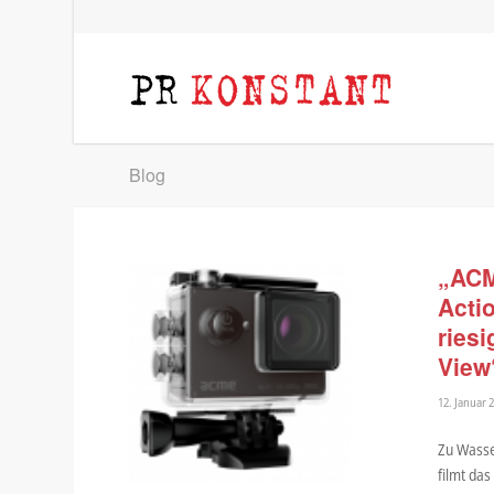
Blog
„ACM
Acti
ries
View
12. Januar 
Zu Wasse
filmt das