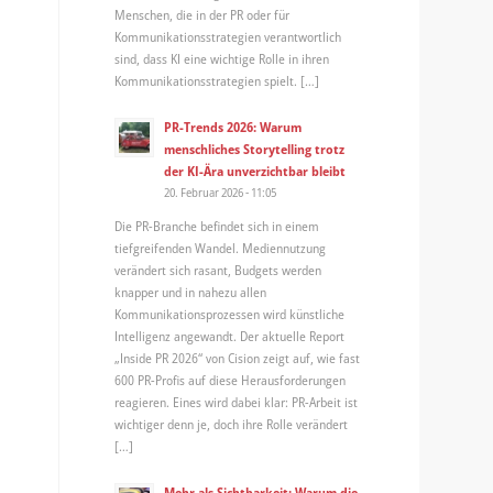
Menschen, die in der PR oder für
Kommunikationsstrategien verantwortlich
sind, dass KI eine wichtige Rolle in ihren
Kommunikationsstrategien spielt. […]
PR-Trends 2026: Warum
menschliches Storytelling trotz
der KI-Ära unverzichtbar bleibt
20. Februar 2026 - 11:05
Die PR-Branche befindet sich in einem
tiefgreifenden Wandel. Mediennutzung
verändert sich rasant, Budgets werden
knapper und in nahezu allen
Kommunikationsprozessen wird künstliche
Intelligenz angewandt. Der aktuelle Report
„Inside PR 2026“ von Cision zeigt auf, wie fast
600 PR-Profis auf diese Herausforderungen
reagieren. Eines wird dabei klar: PR-Arbeit ist
wichtiger denn je, doch ihre Rolle verändert
[…]
Mehr als Sichtbarkeit: Warum die