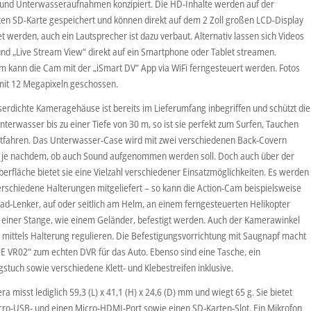
 und Unterwasseraufnahmen konzipiert. Die HD-Inhalte werden auf der
ten SD-Karte gespeichert und können direkt auf dem 2 Zoll großen LCD-Display
t werden, auch ein Lautsprecher ist dazu verbaut. Alternativ lassen sich Videos
 und „Live Stream View“ direkt auf ein Smartphone oder Tablet streamen.
 kann die Cam mit der „iSmart DV“ App via WiFi ferngesteuert werden. Fotos
it 12 Megapixeln geschossen.
erdichte Kameragehäuse ist bereits im Lieferumfang inbegriffen und schützt die
terwasser bis zu einer Tiefe von 30 m, so ist sie perfekt zum Surfen, Tauchen
tfahren. Das Unterwasser-Case wird mit zwei verschiedenen Back-Covern
t, je nachdem, ob auch Sound aufgenommen werden soll. Doch auch über der
erfläche bietet sie eine Vielzahl verschiedener Einsatzmöglichkeiten. Es werden
erschiedene Halterungen mitgeliefert – so kann die Action-Cam beispielsweise
ad-Lenker, auf oder seitlich am Helm, an einem ferngesteuerten Helikopter
 einer Stange, wie einem Geländer, befestigt werden. Auch der Kamerawinkel
h mittels Halterung regulieren. Die Befestigungsvorrichtung mit Saugnapf macht
E VR02“ zum echten DVR für das Auto. Ebenso sind eine Tasche, ein
stuch sowie verschiedene Klett- und Klebestreifen inklusive.
a misst lediglich 59,3 (L) x 41,1 (H) x 24,6 (D) mm und wiegt 65 g. Sie bietet
cro-USB- und einen Micro-HDMI-Port sowie einen SD-Karten-Slot. Ein Mikrofon