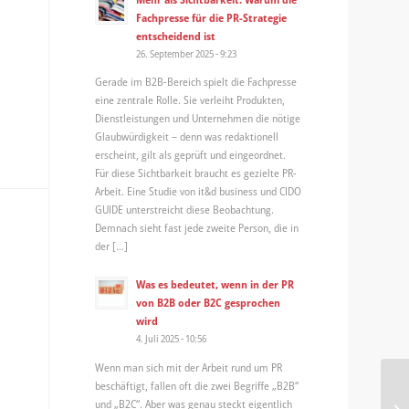
Fachpresse für die PR-Strategie
entscheidend ist
26. September 2025 - 9:23
Gerade im B2B-Bereich spielt die Fachpresse
eine zentrale Rolle. Sie verleiht Produkten,
Dienstleistungen und Unternehmen die nötige
Glaubwürdigkeit – denn was redaktionell
erscheint, gilt als geprüft und eingeordnet.
Für diese Sichtbarkeit braucht es gezielte PR-
Arbeit. Eine Studie von it&d business und CIDO
GUIDE unterstreicht diese Beobachtung.
Demnach sieht fast jede zweite Person, die in
der […]
Was es bedeutet, wenn in der PR
von B2B oder B2C gesprochen
wird
4. Juli 2025 - 10:56
Wenn man sich mit der Arbeit rund um PR
beschäftigt, fallen oft die zwei Begriffe „B2B“
und „B2C“. Aber was genau steckt eigentlich