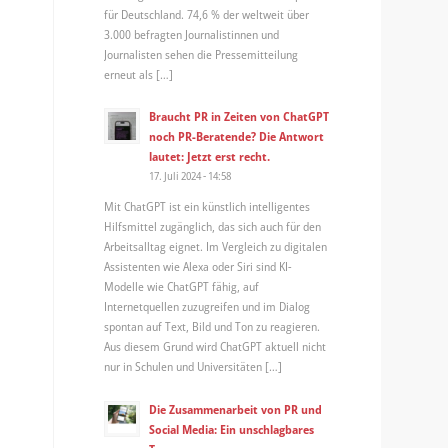
für Deutschland. 74,6 % der weltweit über
3.000 befragten Journalistinnen und
Journalisten sehen die Pressemitteilung
erneut als […]
Braucht PR in Zeiten von ChatGPT
noch PR-Beratende? Die Antwort
lautet: Jetzt erst recht.
17. Juli 2024 - 14:58
Mit ChatGPT ist ein künstlich intelligentes
Hilfsmittel zugänglich, das sich auch für den
Arbeitsalltag eignet. Im Vergleich zu digitalen
Assistenten wie Alexa oder Siri sind KI-
Modelle wie ChatGPT fähig, auf
Internetquellen zuzugreifen und im Dialog
spontan auf Text, Bild und Ton zu reagieren.
Aus diesem Grund wird ChatGPT aktuell nicht
nur in Schulen und Universitäten […]
Die Zusammenarbeit von PR und
Social Media: Ein unschlagbares