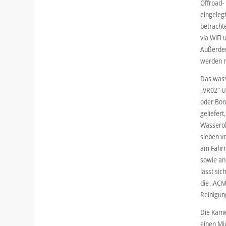
Offroad-
eingeleg
betrachte
via WiFi
Außerdem
werden m
Das wass
„VR02“ Un
oder Boo
geliefer
Wasserob
sieben v
am Fahrr
sowie an
lässt sic
die „ACM
Reinigung
Die Kamer
einen Mi