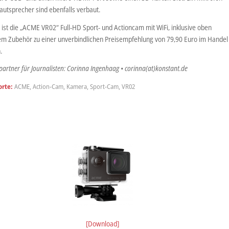
autsprecher sind ebenfalls verbaut.
 ist die „ACME VR02“ Full-HD Sport- und Actioncam mit WiFi, inklusive oben
m Zubehör zu einer unverbindlichen Preisempfehlung von 79,90 Euro im Handel
.
artner für Journalisten: Corinna Ingenhaag • corinna(at)konstant.de
rte:
ACME
,
Action-Cam
,
Kamera
,
Sport-Cam
,
VR02
[Download]