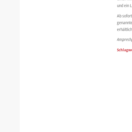
und ein L
Ab sofort
genannte
erhältlich
Ansprechp
Schlagwo