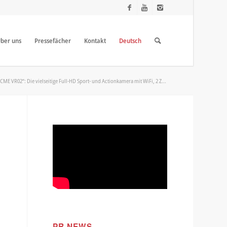
ber uns
Pressefächer
Kontakt
Deutsch
CME VR02“: Die vielseitige Full-HD Sport- und Actionkamera mit WiFi, 2 Z...
PR NEWS