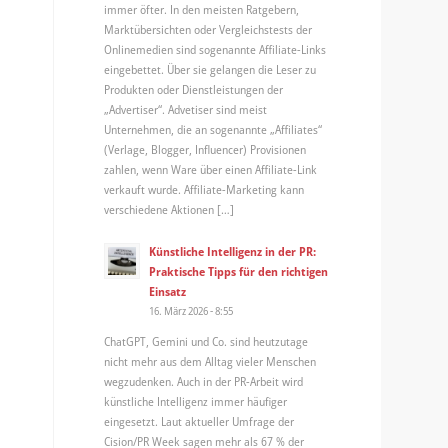
immer öfter. In den meisten Ratgebern,
Marktübersichten oder Vergleichstests der
Onlinemedien sind sogenannte Affiliate-Links
eingebettet. Über sie gelangen die Leser zu
Produkten oder Dienstleistungen der
„Advertiser“. Advetiser sind meist
Unternehmen, die an sogenannte „Affiliates“
(Verlage, Blogger, Influencer) Provisionen
zahlen, wenn Ware über einen Affiliate-Link
verkauft wurde. Affiliate-Marketing kann
verschiedene Aktionen […]
Künstliche Intelligenz in der PR:
Praktische Tipps für den richtigen
Einsatz
16. März 2026 - 8:55
ChatGPT, Gemini und Co. sind heutzutage
nicht mehr aus dem Alltag vieler Menschen
wegzudenken. Auch in der PR-Arbeit wird
künstliche Intelligenz immer häufiger
eingesetzt. Laut aktueller Umfrage der
Cision/PR Week sagen mehr als 67 % der