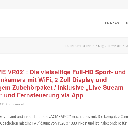
PR News
Ü
Du bist hier:
Startseite
/
Blog
/
pressefach
/
„A
E VR02“: Die vielseitige Full-HD Sport- und
onkamera mit WiFi, 2 Zoll Display und
igem Zubehörpaket / Inklusive „Live Stream
“ und Fernsteuerung via App
/
2016
in
pressefach
r, zu Land und in der Luft – die „ACME VR02“ macht alles mit. Die kompakte Cam
 Geschehen mit einer Auflösung von 1920 x 1080 Pixeln und ist insbesondere für