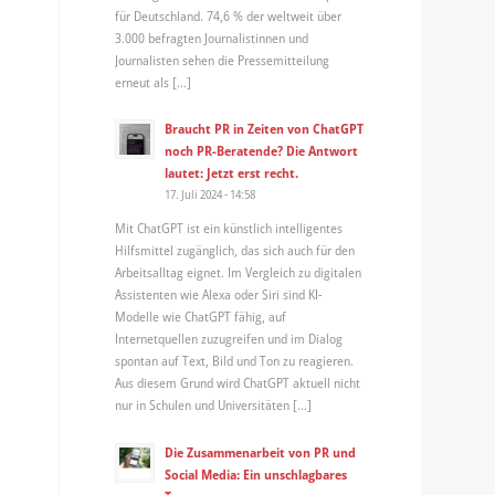
für Deutschland. 74,6 % der weltweit über
3.000 befragten Journalistinnen und
Journalisten sehen die Pressemitteilung
erneut als […]
Braucht PR in Zeiten von ChatGPT
noch PR-Beratende? Die Antwort
lautet: Jetzt erst recht.
17. Juli 2024 - 14:58
Mit ChatGPT ist ein künstlich intelligentes
Hilfsmittel zugänglich, das sich auch für den
Arbeitsalltag eignet. Im Vergleich zu digitalen
Assistenten wie Alexa oder Siri sind KI-
Modelle wie ChatGPT fähig, auf
Internetquellen zuzugreifen und im Dialog
spontan auf Text, Bild und Ton zu reagieren.
Aus diesem Grund wird ChatGPT aktuell nicht
nur in Schulen und Universitäten […]
Die Zusammenarbeit von PR und
Social Media: Ein unschlagbares