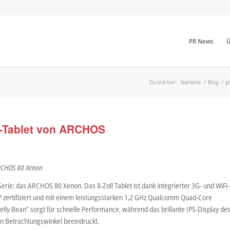
PR News
Ü
Du bist hier:
Startseite
/
Blog
/
p
-Tablet von ARCHOS
ARCHOS 80 Xenon
rie: das ARCHOS 80 Xenon. Das 8-Zoll Tablet ist dank integrierter 3G- und WiFi-
e™ zertifiziert und mit einem leistungsstarken 1,2 GHz Qualcomm Quad-Core
lly Bean” sorgt für schnelle Performance, während das brillante IPS-Display de
 Betrachtungswinkel beeindruckt.