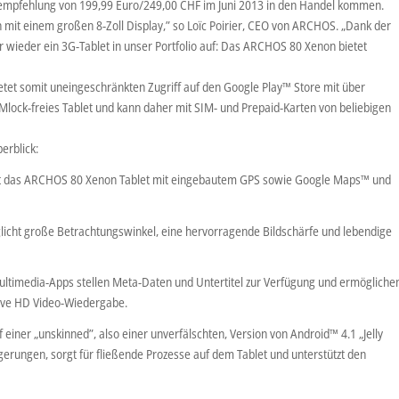
empfehlung von 199,99 Euro/249,00 CHF im Juni 2013 in den Handel kommen.
 mit einem großen 8-Zoll Display,” so Loïc Poirier, CEO von ARCHOS. „Dank der
wieder ein 3G-Tablet in unser Portfolio auf: Das ARCHOS 80 Xenon bietet
etet somit uneingeschränkten Zugriff auf den Google Play™ Store mit über
lock-freies Tablet und kann daher mit SIM- und Prepaid-Karten von beliebigen
erblick:
rgt das ARCHOS 80 Xenon Tablet mit eingebautem GPS sowie Google Maps™ und
öglicht große Betrachtungswinkel, eine hervorragende Bildschärfe und lebendige
timedia-Apps stellen Meta-Daten und Untertitel zur Verfügung und ermögliche
sive HD Video-Wiedergabe.
iner „unskinned”, also einer unverfälschten, Version von Android™ 4.1 „Jelly
agerungen, sorgt für fließende Prozesse auf dem Tablet und unterstützt den