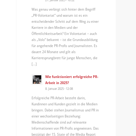
Was genau verbirgt sich hinter dem Begriff
„PR-Volontariat“ und warum ist es ein
entscheidender Schritt auf dem Weg zu einer
Karriere in den Medien und der
Öffentlichkeitsarbeit? Ein Volontariat – auch
als „Volo“ bekannt – ist die Grundausbildung
für angehende PR-Profis und Journalisten. Es
dauert 24 Monate und gilt als
Karrieresprungbrett für junge Menschen, die
[…]
Wie funktioniert erfolgreiche PR-
Arbeit in 2025?
8. Januar 2025 - 12:08
Erfolgreiche PR-Arbeit besteht darin,
Kundinnen und Kunden gezielt in die Medien
bringen. Dabei stehen Journalismus und PR in
einer wechselseitigen Beziehung:
Medienschaffende sind auf relevante
Informationen von PR-Profis angewiesen. Das
bestätigt der 15. State of the Media Report