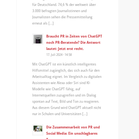
für Deutschland. 74,6 % der weltweit über
3.000 befragten Journalistinnen und
Journalisten sehen die Pressemitteilung
erneut als […]
Braucht PR in Zeiten von ChatGPT
noch PR-Beratende? Die Antwort
lautet: Jetzt erst recht.
17. Juli 2024 - 14:58
Mit ChatGPT ist ein künstlich intelligentes
Hilfsmittel zugänglich, das sich auch für den
Arbeitsalltag eignet. Im Vergleich zu digitalen
Assistenten wie Alexa oder Siri sind KI-
Modelle wie ChatGPT fähig, auf
Internetquellen zuzugreifen und im Dialog
spontan auf Text, Bild und Ton zu reagieren.
Aus diesem Grund wird ChatGPT aktuell nicht
nur in Schulen und Universitäten […]
Die Zusammenarbeit von PR und
Social Media: Ein unschlagbares