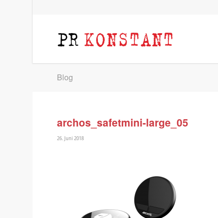
Blog
archos_safetmini-large_05
26. Juni 2018