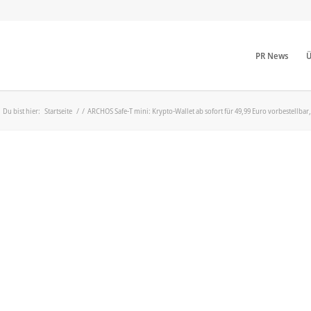
PR News
Ü
Du bist hier:
Startseite
/
/
ARCHOS Safe-T mini: Krypto-Wallet ab sofort für 49,99 Euro vorbestellbar,