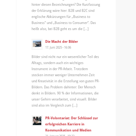
hinter diesen Bezeichnungen? Die Kurzfassung
der Erklärung wäre hier: B2B und B2C sind
englische Abkürzungen für „Business to
Business“ und „Business to Consumer“. Das
heißt also, bei B2B geht es um die […]
Die Macht der Bilder
17. Juni 2025 - 16:06
Bilder sind nicht nur ein wesentlicher Teil des
Alltags, sondern auch ein wichtiges
Instrument in der PR-Arbeit. Trotzdem
stecken immer weniger Unternehmen Zeit
und Kreativität in die Erstellung von guten PR-
Bildern. Das Problem dahinter: Der Mensch
denkt in Bildern. 90 % der Informationen, die
unser Gehirn verarbeitet, sind visuell. Bilder
sind also im Vergleich zum […]
PR-Volontariat: Der Schlüssel zur
erfolgreichen Karriere in
Kommunikation und Medien
21. Januar 2025 - 10:22