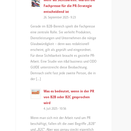
Fachpresse für die PR-Strategie
entscheidend ist
26. September 2025 - 9:23
Gerade im B2B-Bereich spielt die Fachpresse
eine zentrale Rolle. Sie verleiht Produkten,
Dienstleistungen und Unternehmen die nötige
Glaubwürdigkeit – denn was redaktionell
erscheint, gilt als geprüft und eingeordnet.
Für diese Sichtbarkeit braucht es gezielte PR-
Arbeit. Eine Studie von it&d business und CIDO
GUIDE unterstreicht diese Beobachtung.
Demnach sieht fast jede zweite Person, die in
der […]
Was es bedeutet, wenn in der PR
von B2B oder B2C gesprochen
wird
4. Juli 2025 - 10:56
Wenn man sich mit der Arbeit rund um PR
beschäftigt, fallen oft die zwei Begriffe „B2B“
und „B2C“. Aber was genau steckt eigentlich