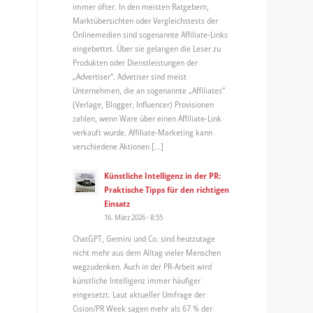
immer öfter. In den meisten Ratgebern,
Marktübersichten oder Vergleichstests der
Onlinemedien sind sogenannte Affiliate-Links
eingebettet. Über sie gelangen die Leser zu
Produkten oder Dienstleistungen der
„Advertiser“. Advetiser sind meist
Unternehmen, die an sogenannte „Affiliates“
(Verlage, Blogger, Influencer) Provisionen
zahlen, wenn Ware über einen Affiliate-Link
verkauft wurde. Affiliate-Marketing kann
verschiedene Aktionen […]
Künstliche Intelligenz in der PR:
Praktische Tipps für den richtigen
Einsatz
16. März 2026 - 8:55
ChatGPT, Gemini und Co. sind heutzutage
nicht mehr aus dem Alltag vieler Menschen
wegzudenken. Auch in der PR-Arbeit wird
künstliche Intelligenz immer häufiger
eingesetzt. Laut aktueller Umfrage der
Cision/PR Week sagen mehr als 67 % der