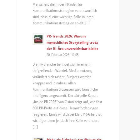
Menschen, die in der PR oder für
Kommunikationsstrategien verantwortlich
sind, dass KI eine wichtige Rolle in ihren
Kommunikationsstrategien spielt. […]
PR-Trends 2026: Warum
menschliches Storytelling trotz
der KI-Ära unverzichtbar bleibt
20. Februar 2026 - 11:05
Die PR-Branche befindet sich in einem
tiefgreifenden Wandel. Mediennutzung
verändert sich rasant, Budgets werden
knapper und in nahezu allen
Kommunikationsprozessen wird künstliche
Intelligenz angewandt. Der aktuelle Report
„Inside PR 2026“ von Cision zeigt auf, wie fast
600 PR-Profis auf diese Herausforderungen
reagieren. Eines wird dabei klar: PR-Arbeit ist
wichtiger denn je, doch ihre Rolle verändert
[…]
Mehr als Sichtbarkeit: Warum die