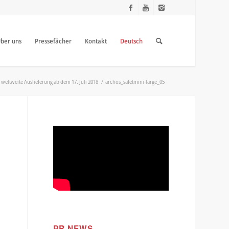
ber uns
Pressefächer
Kontakt
Deutsch
 weltweite Auslieferung ab dem 17. Juli 2018
/
archos_safetmini-large_05
PR NEWS