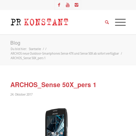
Blog
Du bist hier:
Startseite
/
/
ARCHOS neue Outdoor-Smartphones Sense 47X und Sense 50X ab sofort verfügbar
/
ARCHOS_Sense 50X_pers 1
ARCHOS_Sense 50X_pers 1
24. Oktober 2017