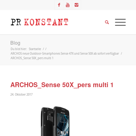
Blog
Du bist hier:
Startseite
/
/
ARCHOS neue Outdoor-Smartphones Sense 47X und Sense 50X ab sofort verfügbar
/
ARCHOS_Sense 50X_pers multi 1
ARCHOS_Sense 50X_pers multi 1
24. Oktober 2017