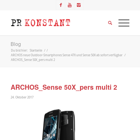
Blog
Du bist hier:
Startseite
/
/
ARCHOS neue Outdoor-Smartphones Sense 47X und Sense 50X ab sofort verfügbar
/
ARCHOS_Sense 50X_pers multi 2
ARCHOS_Sense 50X_pers multi 2
24. Oktober 2017