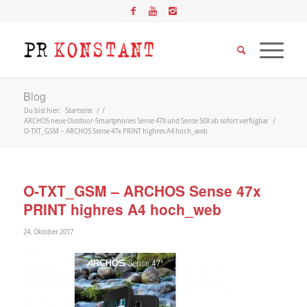
Blog
Du bist hier:
Startseite
/
/
ARCHOS neue Outdoor-Smartphones Sense 47X und Sense 50X ab sofort verfügbar
/
O-TXT_GSM – ARCHOS Sense 47x PRINT highres A4 hoch_web
O-TXT_GSM – ARCHOS Sense 47x
PRINT highres A4 hoch_web
24. Oktober 2017