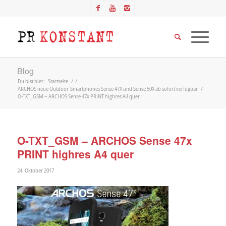
Blog
Du bist hier:
Startseite
/
/
ARCHOS neue Outdoor-Smartphones Sense 47X und Sense 50X ab sofort verfügbar
/
O-TXT_GSM – ARCHOS Sense 47x PRINT highres A4 quer
O-TXT_GSM – ARCHOS Sense 47x
PRINT highres A4 quer
24. Oktober 2017