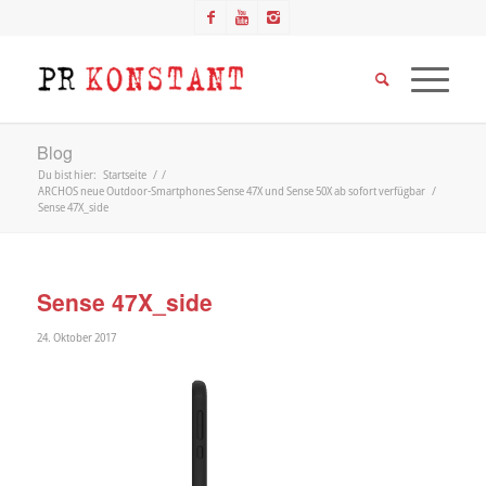
Blog
Du bist hier:
Startseite
/
/
ARCHOS neue Outdoor-Smartphones Sense 47X und Sense 50X ab sofort verfügbar
/
Sense 47X_side
Sense 47X_side
24. Oktober 2017