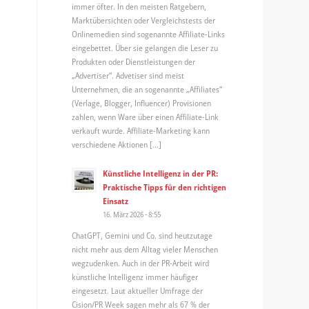
immer öfter. In den meisten Ratgebern,
Marktübersichten oder Vergleichstests der
Onlinemedien sind sogenannte Affiliate-Links
eingebettet. Über sie gelangen die Leser zu
Produkten oder Dienstleistungen der
„Advertiser“. Advetiser sind meist
Unternehmen, die an sogenannte „Affiliates“
(Verlage, Blogger, Influencer) Provisionen
zahlen, wenn Ware über einen Affiliate-Link
verkauft wurde. Affiliate-Marketing kann
verschiedene Aktionen […]
Künstliche Intelligenz in der PR:
Praktische Tipps für den richtigen
Einsatz
16. März 2026 - 8:55
ChatGPT, Gemini und Co. sind heutzutage
nicht mehr aus dem Alltag vieler Menschen
wegzudenken. Auch in der PR-Arbeit wird
künstliche Intelligenz immer häufiger
eingesetzt. Laut aktueller Umfrage der
Cision/PR Week sagen mehr als 67 % der