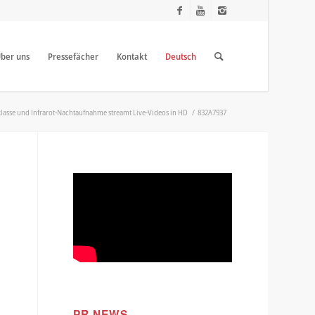
ber uns
Pressefächer
Kontakt
Deutsch
asse und Infrarot-Nachtaufnahme streamt Live-Videos in HD
/
832A7937
PR NEWS