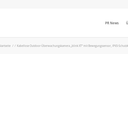
PR News
Ü
Startseite
/
/
Kabellose Outdoor-Überwachungskamera „blink XT“ mit Bewegungssensor, IP65-Schutzkl