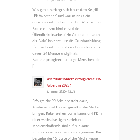
Was genau verbirgt sich hinter dem Begriff
„PR-Volontariat“ und warum ist es ein
entscheidender Schritt auf dem Weg zu einer
Karriere in den Medien und der
Öffentlichkeitsarbeit? Ein Volontariat – auch
als „Volo“ bekannt – ist die Grundausbildung
für angehende PR-Profis und Journalisten. Es
dauert 24 Monate und gilt als
Karrieresprungbrett für junge Menschen, die
[…]
Wie funktioniert erfolgreiche PR-
Arbeit in 2025?
8. Januar 2025 - 12:08
Erfolgreiche PR-Arbeit besteht darin,
Kundinnen und Kunden gezielt in die Medien
bringen. Dabei stehen Journalismus und PR in
einer wechselseitigen Beziehung:
Medienschaffende sind auf relevante
Informationen von PR-Profis angewiesen. Das
bestätigt der 15. State of the Media Report