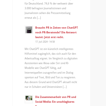
für Deutschland. 74,6 % der weltweit über
3.000 befragten Journalistinnen und
Journalisten sehen die Pressemitteilung
erneut als […]
Braucht PR in Zeiten von ChatGPT
noch PR-Beratende? Die Antwort
lautet: Jetzt erst recht.
17. Juli 2024 - 14:58
Mit ChatGPT ist ein künstlich intelligentes
Hilfsmittel zugänglich, das sich auch für den
Arbeitsalltag eignet. Im Vergleich zu digitalen
Assistenten wie Alexa oder Siri sind KI-
Modelle wie ChatGPT fähig, auf
Internetquellen zuzugreifen und im Dialog
spontan auf Text, Bild und Ton zu reagieren.
Aus diesem Grund wird ChatGPT aktuell nicht
nur in Schulen und Universitäten […]
Die Zusammenarbeit von PR und
Social Media: Ein unschlagbares