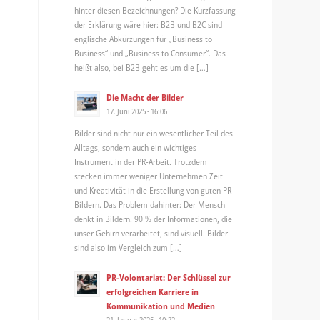
hinter diesen Bezeichnungen? Die Kurzfassung
der Erklärung wäre hier: B2B und B2C sind
englische Abkürzungen für „Business to
Business“ und „Business to Consumer“. Das
heißt also, bei B2B geht es um die […]
Die Macht der Bilder
17. Juni 2025 - 16:06
Bilder sind nicht nur ein wesentlicher Teil des
Alltags, sondern auch ein wichtiges
Instrument in der PR-Arbeit. Trotzdem
stecken immer weniger Unternehmen Zeit
und Kreativität in die Erstellung von guten PR-
Bildern. Das Problem dahinter: Der Mensch
denkt in Bildern. 90 % der Informationen, die
unser Gehirn verarbeitet, sind visuell. Bilder
sind also im Vergleich zum […]
PR-Volontariat: Der Schlüssel zur
erfolgreichen Karriere in
Kommunikation und Medien
21. Januar 2025 - 10:22