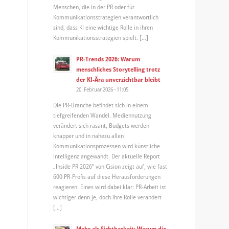
Menschen, die in der PR oder für
Kommunikationsstrategien verantwortlich
sind, dass KI eine wichtige Rolle in ihren
Kommunikationsstrategien spielt. […]
PR-Trends 2026: Warum
menschliches Storytelling trotz
der KI-Ära unverzichtbar bleibt
20. Februar 2026 - 11:05
Die PR-Branche befindet sich in einem
tiefgreifenden Wandel. Mediennutzung
verändert sich rasant, Budgets werden
knapper und in nahezu allen
Kommunikationsprozessen wird künstliche
Intelligenz angewandt. Der aktuelle Report
„Inside PR 2026“ von Cision zeigt auf, wie fast
600 PR-Profis auf diese Herausforderungen
reagieren. Eines wird dabei klar: PR-Arbeit ist
wichtiger denn je, doch ihre Rolle verändert
[…]
Mehr als Sichtbarkeit: Warum die