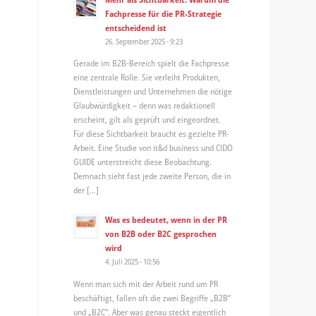
Fachpresse für die PR-Strategie
entscheidend ist
26. September 2025 - 9:23
Gerade im B2B-Bereich spielt die Fachpresse
eine zentrale Rolle. Sie verleiht Produkten,
Dienstleistungen und Unternehmen die nötige
Glaubwürdigkeit – denn was redaktionell
erscheint, gilt als geprüft und eingeordnet.
Für diese Sichtbarkeit braucht es gezielte PR-
Arbeit. Eine Studie von it&d business und CIDO
GUIDE unterstreicht diese Beobachtung.
Demnach sieht fast jede zweite Person, die in
der […]
Was es bedeutet, wenn in der PR
von B2B oder B2C gesprochen
wird
4. Juli 2025 - 10:56
Wenn man sich mit der Arbeit rund um PR
beschäftigt, fallen oft die zwei Begriffe „B2B“
und „B2C“. Aber was genau steckt eigentlich