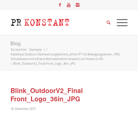
Blog
Du bist hier:
Startseite
/
/
Kabellose Outdoor-Überwachungskamera „blink XT“ mit Bewegungssensor, IP65-
Schutzklasse und Infrarot-Nachtaufnahme streamt Live-Videos in HD
/
Blink_OutdoorV2_Final Front_Logo_36in_JPG
Blink_OutdoorV2_Final
Front_Logo_36in_JPG
18. Dezember 2017