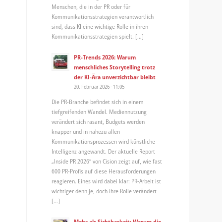
Menschen, die in der PR oder für
Kommunikationsstrategien verantwortlich
sind, dass KI eine wichtige Rolle in ihren
Kommunikationsstrategien spielt. […]
PR-Trends 2026: Warum
menschliches Storytelling trotz
der KI-Ära unverzichtbar bleibt
20. Februar 2026 - 11:05
Die PR-Branche befindet sich in einem
tiefgreifenden Wandel. Mediennutzung
verändert sich rasant, Budgets werden
knapper und in nahezu allen
Kommunikationsprozessen wird künstliche
Intelligenz angewandt. Der aktuelle Report
„Inside PR 2026“ von Cision zeigt auf, wie fast
600 PR-Profis auf diese Herausforderungen
reagieren. Eines wird dabei klar: PR-Arbeit ist
wichtiger denn je, doch ihre Rolle verändert
[…]
Mehr als Sichtbarkeit: Warum die