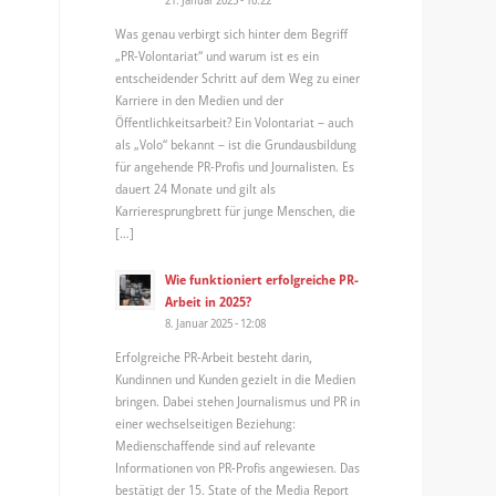
Was genau verbirgt sich hinter dem Begriff
„PR-Volontariat“ und warum ist es ein
entscheidender Schritt auf dem Weg zu einer
Karriere in den Medien und der
Öffentlichkeitsarbeit? Ein Volontariat – auch
als „Volo“ bekannt – ist die Grundausbildung
für angehende PR-Profis und Journalisten. Es
dauert 24 Monate und gilt als
Karrieresprungbrett für junge Menschen, die
[…]
Wie funktioniert erfolgreiche PR-
Arbeit in 2025?
8. Januar 2025 - 12:08
Erfolgreiche PR-Arbeit besteht darin,
Kundinnen und Kunden gezielt in die Medien
bringen. Dabei stehen Journalismus und PR in
einer wechselseitigen Beziehung:
Medienschaffende sind auf relevante
Informationen von PR-Profis angewiesen. Das
bestätigt der 15. State of the Media Report