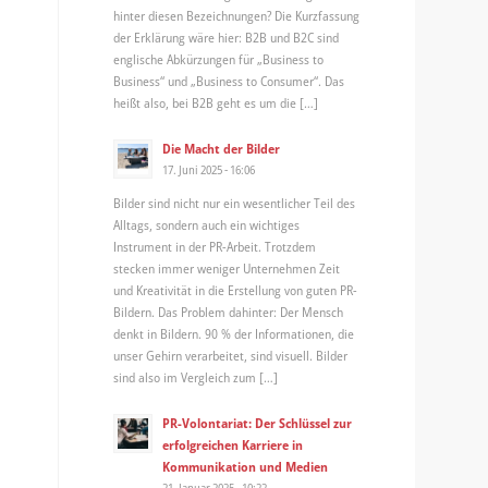
hinter diesen Bezeichnungen? Die Kurzfassung
der Erklärung wäre hier: B2B und B2C sind
englische Abkürzungen für „Business to
Business“ und „Business to Consumer“. Das
heißt also, bei B2B geht es um die […]
Die Macht der Bilder
17. Juni 2025 - 16:06
Bilder sind nicht nur ein wesentlicher Teil des
Alltags, sondern auch ein wichtiges
Instrument in der PR-Arbeit. Trotzdem
stecken immer weniger Unternehmen Zeit
und Kreativität in die Erstellung von guten PR-
Bildern. Das Problem dahinter: Der Mensch
denkt in Bildern. 90 % der Informationen, die
unser Gehirn verarbeitet, sind visuell. Bilder
sind also im Vergleich zum […]
PR-Volontariat: Der Schlüssel zur
erfolgreichen Karriere in
Kommunikation und Medien
21. Januar 2025 - 10:22