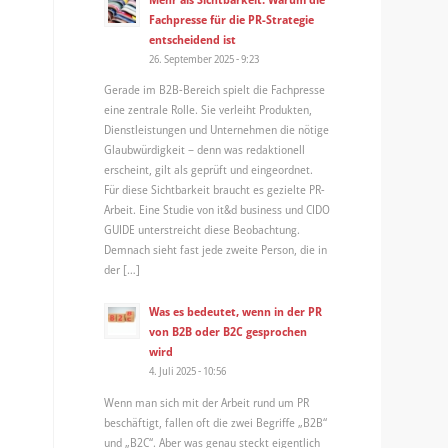
Fachpresse für die PR-Strategie
entscheidend ist
26. September 2025 - 9:23
Gerade im B2B-Bereich spielt die Fachpresse
eine zentrale Rolle. Sie verleiht Produkten,
Dienstleistungen und Unternehmen die nötige
Glaubwürdigkeit – denn was redaktionell
erscheint, gilt als geprüft und eingeordnet.
Für diese Sichtbarkeit braucht es gezielte PR-
Arbeit. Eine Studie von it&d business und CIDO
GUIDE unterstreicht diese Beobachtung.
Demnach sieht fast jede zweite Person, die in
der […]
Was es bedeutet, wenn in der PR
von B2B oder B2C gesprochen
wird
4. Juli 2025 - 10:56
Wenn man sich mit der Arbeit rund um PR
beschäftigt, fallen oft die zwei Begriffe „B2B“
und „B2C“. Aber was genau steckt eigentlich