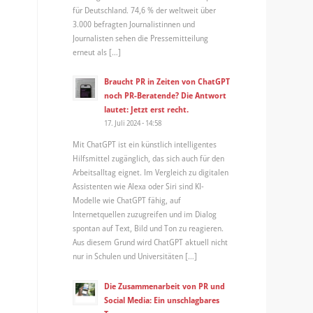
für Deutschland. 74,6 % der weltweit über
3.000 befragten Journalistinnen und
Journalisten sehen die Pressemitteilung
erneut als […]
Braucht PR in Zeiten von ChatGPT
noch PR-Beratende? Die Antwort
lautet: Jetzt erst recht.
17. Juli 2024 - 14:58
Mit ChatGPT ist ein künstlich intelligentes
Hilfsmittel zugänglich, das sich auch für den
Arbeitsalltag eignet. Im Vergleich zu digitalen
Assistenten wie Alexa oder Siri sind KI-
Modelle wie ChatGPT fähig, auf
Internetquellen zuzugreifen und im Dialog
spontan auf Text, Bild und Ton zu reagieren.
Aus diesem Grund wird ChatGPT aktuell nicht
nur in Schulen und Universitäten […]
Die Zusammenarbeit von PR und
Social Media: Ein unschlagbares