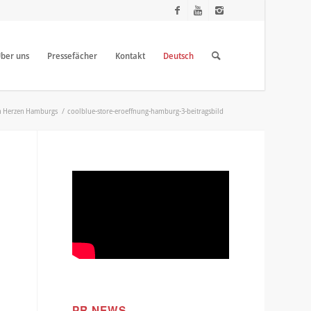
ber uns
Pressefächer
Kontakt
Deutsch
im Herzen Hamburgs
/
coolblue-store-eroeffnung-hamburg-3-beitragsbild
PR NEWS