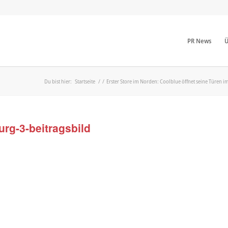
PR News
Ü
Du bist hier:
Startseite
/
/
Erster Store im Norden: Coolblue öffnet seine Türen 
rg-3-beitragsbild