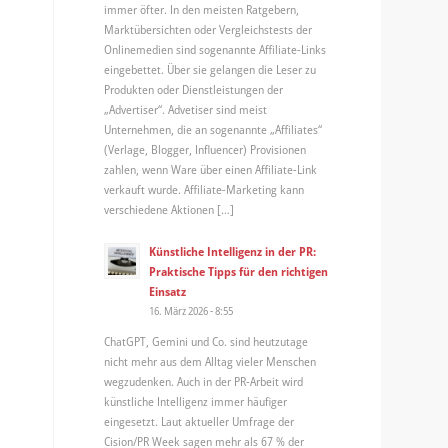
immer öfter. In den meisten Ratgebern,
Marktübersichten oder Vergleichstests der
Onlinemedien sind sogenannte Affiliate-Links
eingebettet. Über sie gelangen die Leser zu
Produkten oder Dienstleistungen der
„Advertiser“. Advetiser sind meist
Unternehmen, die an sogenannte „Affiliates“
(Verlage, Blogger, Influencer) Provisionen
zahlen, wenn Ware über einen Affiliate-Link
verkauft wurde. Affiliate-Marketing kann
verschiedene Aktionen […]
Künstliche Intelligenz in der PR:
Praktische Tipps für den richtigen
Einsatz
16. März 2026 - 8:55
ChatGPT, Gemini und Co. sind heutzutage
nicht mehr aus dem Alltag vieler Menschen
wegzudenken. Auch in der PR-Arbeit wird
künstliche Intelligenz immer häufiger
eingesetzt. Laut aktueller Umfrage der
Cision/PR Week sagen mehr als 67 % der