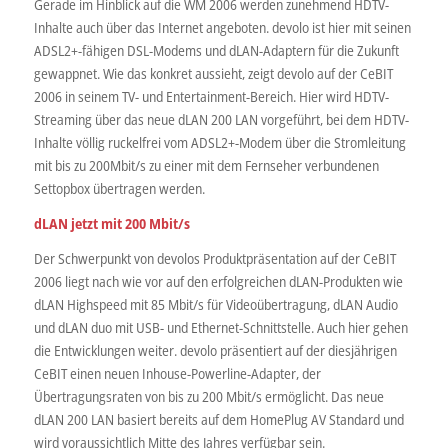
Gerade im Hinblick auf die WM 2006 werden zunehmend HDTV-
Inhalte auch über das Internet angeboten. devolo ist hier mit seinen
ADSL2+-fähigen DSL-Modems und dLAN-Adaptern für die Zukunft
gewappnet. Wie das konkret aussieht, zeigt devolo auf der CeBIT
2006 in seinem TV- und Entertainment-Bereich. Hier wird HDTV-
Streaming über das neue dLAN 200 LAN vorgeführt, bei dem HDTV-
Inhalte völlig ruckelfrei vom ADSL2+-Modem über die Stromleitung
mit bis zu 200Mbit/s zu einer mit dem Fernseher verbundenen
Settopbox übertragen werden.
dLAN jetzt mit 200 Mbit/s
Der Schwerpunkt von devolos Produktpräsentation auf der CeBIT
2006 liegt nach wie vor auf den erfolgreichen dLAN-Produkten wie
dLAN Highspeed mit 85 Mbit/s für Videoübertragung, dLAN Audio
und dLAN duo mit USB- und Ethernet-Schnittstelle. Auch hier gehen
die Entwicklungen weiter. devolo präsentiert auf der diesjährigen
CeBIT einen neuen Inhouse-Powerline-Adapter, der
Übertragungsraten von bis zu 200 Mbit/s ermöglicht. Das neue
dLAN 200 LAN basiert bereits auf dem HomePlug AV Standard und
wird voraussichtlich Mitte des Jahres verfügbar sein.