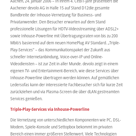
Aachen, 24. Januar 2006 – In ihrem 4. CeBIT-Jahr präsentiert die
Aachener devolo AG in Halle 15 auf Stand D12die gesamte
Bandbreite der Inhouse-Vernetzung für Business- und
Privatanwender. Den Besucher erwarten auf dem Stand
professionelle Lösungen für HDTV-Videostreaming über ADSL2+
sowie Inhouse-Powerline mit Übertragungsraten von bis zu 200
Mbit/s basierend auf dem neuen HomePlug AV Standard. „Triple-
Play-Services“ – das Kommunikationspaket der Zukunft aus
schneller Internetanbindung, Voice-over-IP und Online-
Videodiensten – ist zur Zeit in aller Munde. devolo zeigt in einem
eigenen TV- und Entertainment-Bereich, wie diese Services über
Inhouse-Powerline übertragen werden können. Auf gemütlichen
Ledersofas kann der interessierte Fachbesucher sich für kurze Zeit
zurückziehen und via Plasma-Screen die über dLAN gestreamten
Services genießen.
Triple-Play-Services via Inhouse-Powerline
Die Vernetzung von unterschiedlichen Komponenten wie PC, DSL-
Modem, Spiele-Konsole und Settopbox bekommt im privaten
Bereich einen immer größeren Stellenwert. Viele Technologien