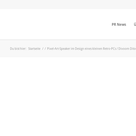
PR News
Ü
Du bist hier:
Startseite
/
/
Pixel-Art-Speaker im Design eines kleinen Retro-PCs / Divoom Ditoo