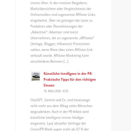
immer öfter. In den meisten Ratgebern,
Marktübersichten oder Vergleichstests der
Onlinemedien sind sogenannte Affiliate-Links
eingebettet. Über sie gelangen die Leser zu
Produkten oder Dienstleistungen der
„Advertiser“. Advetiser sind meist
Unternehmen, die an sogenannte „Affiliates“
(Verlage, Blogger, Influencer) Provisionen
zahlen, wenn Ware über einen Affiliate-Link
verkauft wurde. Affiliate-Marketing kann
verschiedene Aktionen […]
Künstliche Intelligenz in der PR:
Praktische Tipps für den richtigen
Einsatz
16. März 2026 - 8:55
ChatGPT, Gemini und Co. sind heutzutage
nicht mehr aus dem Alltag vieler Menschen
wegzudenken. Auch in der PR-Arbeit wird
künstliche Intelligenz immer häufiger
eingesetzt. Laut aktueller Umfrage der
Cision/PR Week sagen mehr als 67 % der