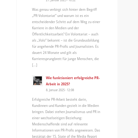
Was genau verbirgt sich hinter dem Begriff
„PR-Volontariat“ und warum ist es ein
entscheidender Schritt auf dem Weg zu einer
Karriere in den Medien und der
Öffentlichkeitsarbeit? Ein Volontariat – auch
als „Volo“ bekannt – ist die Grundausbildung
für angehende PR-Profis und Journalisten. Es
dauert 24 Monate und gilt als
Karrieresprungbrett für junge Menschen, die
[…]
Wie funktioniert erfolgreiche PR-
Arbeit in 2025?
8. Januar 2025 - 12:08
Erfolgreiche PR-Arbeit besteht darin,
Kundinnen und Kunden gezielt in die Medien
bringen. Dabei stehen Journalismus und PR in
einer wechselseitigen Beziehung:
Medienschaffende sind auf relevante
Informationen von PR-Profis angewiesen. Das
bestätigt der 15. State of the Media Report