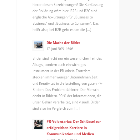
hinter diesen Bezeichnungen? Die Kurzfassung
der Erklärung wäre hier: B2B und B2C sind
englische Abkürzungen für „Business to
Business“ und „Business to Consumer“. Das
heißt also, bei B2B geht es um die […]
Die Macht der Bilder
17. Juni 2025 - 16:06
Bilder sind nicht nur ein wesentlicher Teil des
Alltags, sondern auch ein wichtiges
Instrument in der PR-Arbeit. Trotzdem
stecken immer weniger Unternehmen Zeit
und Kreativität in die Erstellung von guten PR-
Bildern. Das Problem dahinter: Der Mensch
denkt in Bildern. 90 % der Informationen, die
unser Gehirn verarbeitet, sind visuell. Bilder
sind also im Vergleich zum […]
PR-Volontariat: Der Schlüssel zur
erfolgreichen Karriere in
Kommunikation und Medien
21. Januar 2025 - 10:22