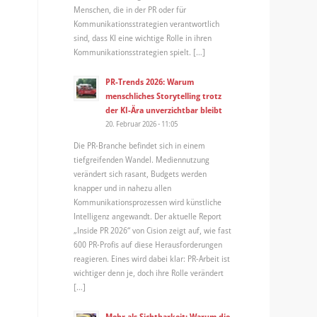
Menschen, die in der PR oder für
Kommunikationsstrategien verantwortlich
sind, dass KI eine wichtige Rolle in ihren
Kommunikationsstrategien spielt. […]
PR-Trends 2026: Warum
menschliches Storytelling trotz
der KI-Ära unverzichtbar bleibt
20. Februar 2026 - 11:05
Die PR-Branche befindet sich in einem
tiefgreifenden Wandel. Mediennutzung
verändert sich rasant, Budgets werden
knapper und in nahezu allen
Kommunikationsprozessen wird künstliche
Intelligenz angewandt. Der aktuelle Report
„Inside PR 2026“ von Cision zeigt auf, wie fast
600 PR-Profis auf diese Herausforderungen
reagieren. Eines wird dabei klar: PR-Arbeit ist
wichtiger denn je, doch ihre Rolle verändert
[…]
Mehr als Sichtbarkeit: Warum die