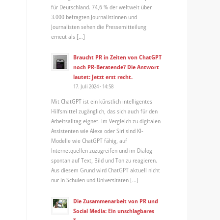
für Deutschland. 74,6 % der weltweit über
3.000 befragten Journalistinnen und
Journalisten sehen die Pressemitteilung
erneut als […]
Braucht PR in Zeiten von ChatGPT
noch PR-Beratende? Die Antwort
lautet: Jetzt erst recht.
17. Juli 2024 - 14:58
Mit ChatGPT ist ein künstlich intelligentes
Hilfsmittel zugänglich, das sich auch für den
Arbeitsalltag eignet. Im Vergleich zu digitalen
Assistenten wie Alexa oder Siri sind KI-
Modelle wie ChatGPT fähig, auf
Internetquellen zuzugreifen und im Dialog
spontan auf Text, Bild und Ton zu reagieren.
Aus diesem Grund wird ChatGPT aktuell nicht
nur in Schulen und Universitäten […]
Die Zusammenarbeit von PR und
Social Media: Ein unschlagbares