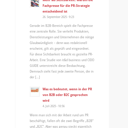
Fachpresse für die PR-Strategie
entscheidend ist
26. September 2025 - 9:23
Gerade im B2B-Bereich spielt die Fachpresse
eine zentrale Rolle. Sie verleiht Produkten,
Dienstleistungen und Unternehmen die nötige
Glaubwürdigkeit – denn was redaktionell
erscheint, gilt als geprüft und eingeordnet.
Für diese Sichtbarkeit braucht es gezielte PR-
Arbeit. Eine Studie von it&d business und CIDO
GUIDE unterstreicht diese Beobachtung.
Demnach sieht fast jede zweite Person, die in
der […]
Was es bedeutet, wenn in der PR
von B2B oder B2C gesprochen
wird
4. Juli 2025 - 10:56
Wenn man sich mit der Arbeit rund um PR
beschäftigt, fallen oft die zwei Begriffe „B2B“
und „B2C“. Aber was genau steckt eigentlich