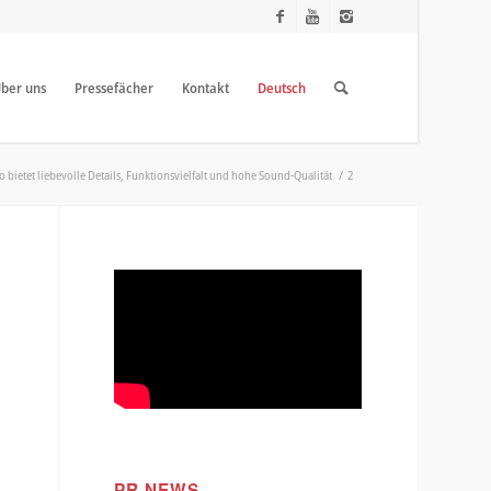
ber uns
Pressefächer
Kontakt
Deutsch
 bietet liebevolle Details, Funktionsvielfalt und hohe Sound-Qualität
/
2
PR NEWS