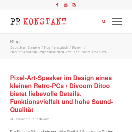
Blog
Du bist hier:
Startseite
/
Blog
/
pressefach
/
Divoom
/
Pixel-Art-Speaker im Design eines kleinen Retro-PCs / Divoom Ditoo bietet...
Pixel-Art-Speaker im Design eines
kleinen Retro-PCs / Divoom Ditoo
bietet liebevolle Details,
Funktionsvielfalt und hohe Sound-
Qualität
/
24. Februar 2020
in
Divoom
Der Divoom Ditoo ist ein portabler Pixel-Art-Speaker im Design