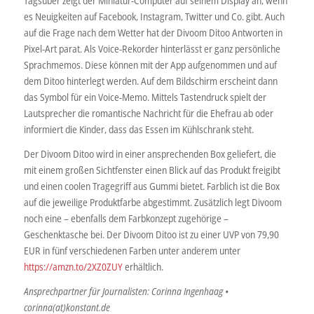
Tagsüber zeigt der Miniatur-Computer auf seinem Display an, wenn
es Neuigkeiten auf Facebook, Instagram, Twitter und Co. gibt. Auch
auf die Frage nach dem Wetter hat der Divoom Ditoo Antworten in
Pixel-Art parat. Als Voice-Rekorder hinterlässt er ganz persönliche
Sprachmemos. Diese können mit der App aufgenommen und auf
dem Ditoo hinterlegt werden. Auf dem Bildschirm erscheint dann
das Symbol für ein Voice-Memo. Mittels Tastendruck spielt der
Lautsprecher die romantische Nachricht für die Ehefrau ab oder
informiert die Kinder, dass das Essen im Kühlschrank steht.
Der Divoom Ditoo wird in einer ansprechenden Box geliefert, die
mit einem großen Sichtfenster einen Blick auf das Produkt freigibt
und einen coolen Tragegriff aus Gummi bietet. Farblich ist die Box
auf die jeweilige Produktfarbe abgestimmt. Zusätzlich legt Divoom
noch eine – ebenfalls dem Farbkonzept zugehörige –
Geschenktasche bei. Der Divoom Ditoo ist zu einer UVP von 79,90
EUR in fünf verschiedenen Farben unter anderem unter
https://amzn.to/2XZ0ZUY
erhältlich.
Ansprechpartner für Journalisten: Corinna Ingenhaag •
corinna(at)konstant.de