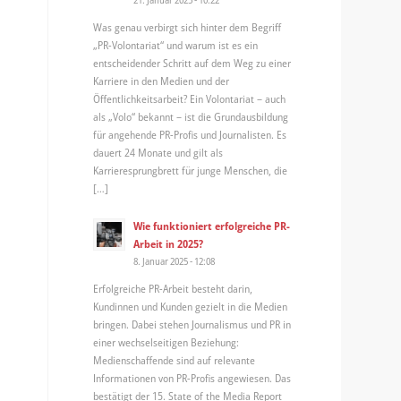
Was genau verbirgt sich hinter dem Begriff
„PR-Volontariat“ und warum ist es ein
entscheidender Schritt auf dem Weg zu einer
Karriere in den Medien und der
Öffentlichkeitsarbeit? Ein Volontariat – auch
als „Volo“ bekannt – ist die Grundausbildung
für angehende PR-Profis und Journalisten. Es
dauert 24 Monate und gilt als
Karrieresprungbrett für junge Menschen, die
[…]
Wie funktioniert erfolgreiche PR-
Arbeit in 2025?
8. Januar 2025 - 12:08
Erfolgreiche PR-Arbeit besteht darin,
Kundinnen und Kunden gezielt in die Medien
bringen. Dabei stehen Journalismus und PR in
einer wechselseitigen Beziehung:
Medienschaffende sind auf relevante
Informationen von PR-Profis angewiesen. Das
bestätigt der 15. State of the Media Report