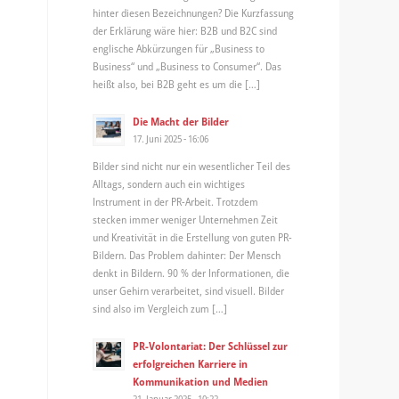
hinter diesen Bezeichnungen? Die Kurzfassung
der Erklärung wäre hier: B2B und B2C sind
englische Abkürzungen für „Business to
Business“ und „Business to Consumer“. Das
heißt also, bei B2B geht es um die […]
Die Macht der Bilder
17. Juni 2025 - 16:06
Bilder sind nicht nur ein wesentlicher Teil des
Alltags, sondern auch ein wichtiges
Instrument in der PR-Arbeit. Trotzdem
stecken immer weniger Unternehmen Zeit
und Kreativität in die Erstellung von guten PR-
Bildern. Das Problem dahinter: Der Mensch
denkt in Bildern. 90 % der Informationen, die
unser Gehirn verarbeitet, sind visuell. Bilder
sind also im Vergleich zum […]
PR-Volontariat: Der Schlüssel zur
erfolgreichen Karriere in
Kommunikation und Medien
21. Januar 2025 - 10:22