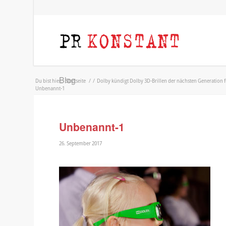
Blog
Du bist hier:
Startseite
/
/
Dolby kündigt Dolby 3D-Brillen der nächsten Generation f
Unbenannt-1
Unbenannt-1
26. September 2017