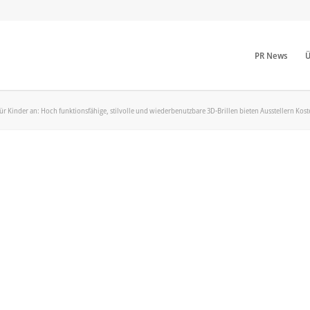
PR News
Ü
ür Kinder an: Hoch funktionsfähige, stilvolle und wiederbenutzbare 3D-Brillen bieten Ausstellern Ko