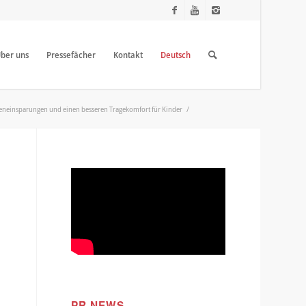
ber uns
Pressefächer
Kontakt
Deutsch
steneinsparungen und einen besseren Tragekomfort für Kinder
/
PR NEWS