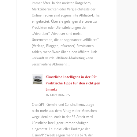
immer öfter. In den meisten Ratgebern,
Marktübersichten oder Vergleichstests der
Onlinemedien sind sogenannte Affiliate-Links
eingebettet. Über sie gelangen die Leser zu
Produkten oder Dienstleistungen der
„Advertiser“. Advetiser sind meist
Unternehmen, die an sogenannte „Affiliates“
(Verlage, Blogger, Influencer) Provisionen
zahlen, wenn Ware über einen Affiliate-Link
verkauft wurde. Affiliate-Marketing kann
verschiedene Aktionen […]
Künstliche Intelligenz in der PR:
Praktische Tipps für den richtigen
Einsatz
16. März 2026 - 8:55
ChatGPT, Gemini und Co. sind heutzutage
nicht mehr aus dem Alltag vieler Menschen
wegzudenken. Auch in der PR-Arbeit wird
künstliche Intelligenz immer häufiger
eingesetzt. Laut aktueller Umfrage der
Cision/PR Week sagen mehr als 67 % der