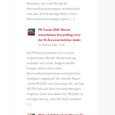
Menschen, die in der PR oder für
Kommunikationsstrategien verantwortlich
sind, dass KI eine wichtige Rolle in ihren
Kommunikationsstrategien spielt. […]
PR-Trends 2026: Warum
menschliches Storytelling trotz
der KI-Ära unverzichtbar bleibt
20. Februar 2026 - 11:05
Die PR-Branche befindet sich in einem
tiefgreifenden Wandel. Mediennutzung
verändert sich rasant, Budgets werden
knapper und in nahezu allen
Kommunikationsprozessen wird künstliche
Intelligenz angewandt. Der aktuelle Report
„Inside PR 2026“ von Cision zeigt auf, wie fast
600 PR-Profis auf diese Herausforderungen
reagieren. Eines wird dabei klar: PR-Arbeit ist
wichtiger denn je, doch ihre Rolle verändert
[…]
Mehr als Sichtbarkeit: Warum die