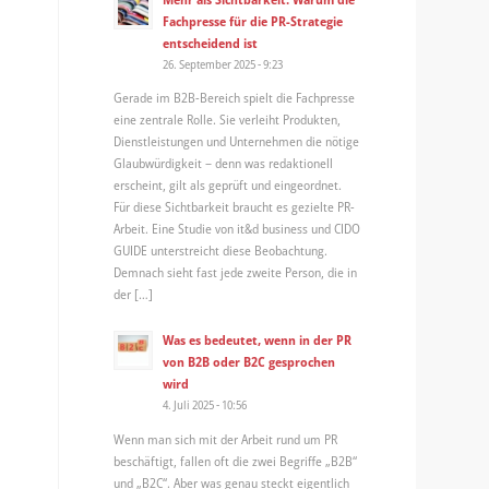
Fachpresse für die PR-Strategie
entscheidend ist
26. September 2025 - 9:23
Gerade im B2B-Bereich spielt die Fachpresse
eine zentrale Rolle. Sie verleiht Produkten,
Dienstleistungen und Unternehmen die nötige
Glaubwürdigkeit – denn was redaktionell
erscheint, gilt als geprüft und eingeordnet.
Für diese Sichtbarkeit braucht es gezielte PR-
Arbeit. Eine Studie von it&d business und CIDO
GUIDE unterstreicht diese Beobachtung.
Demnach sieht fast jede zweite Person, die in
der […]
Was es bedeutet, wenn in der PR
von B2B oder B2C gesprochen
wird
4. Juli 2025 - 10:56
Wenn man sich mit der Arbeit rund um PR
beschäftigt, fallen oft die zwei Begriffe „B2B“
und „B2C“. Aber was genau steckt eigentlich