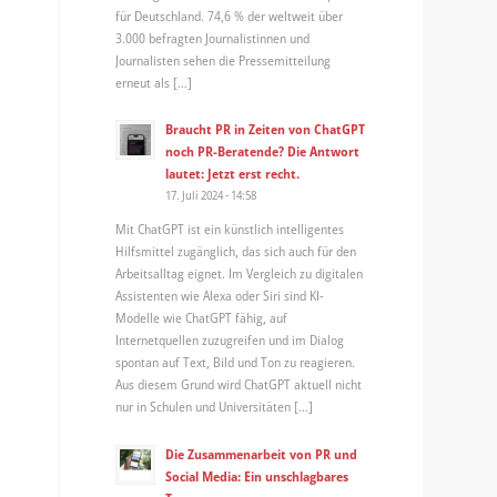
für Deutschland. 74,6 % der weltweit über
3.000 befragten Journalistinnen und
Journalisten sehen die Pressemitteilung
erneut als […]
Braucht PR in Zeiten von ChatGPT
noch PR-Beratende? Die Antwort
lautet: Jetzt erst recht.
17. Juli 2024 - 14:58
Mit ChatGPT ist ein künstlich intelligentes
Hilfsmittel zugänglich, das sich auch für den
Arbeitsalltag eignet. Im Vergleich zu digitalen
Assistenten wie Alexa oder Siri sind KI-
Modelle wie ChatGPT fähig, auf
Internetquellen zuzugreifen und im Dialog
spontan auf Text, Bild und Ton zu reagieren.
Aus diesem Grund wird ChatGPT aktuell nicht
nur in Schulen und Universitäten […]
Die Zusammenarbeit von PR und
Social Media: Ein unschlagbares