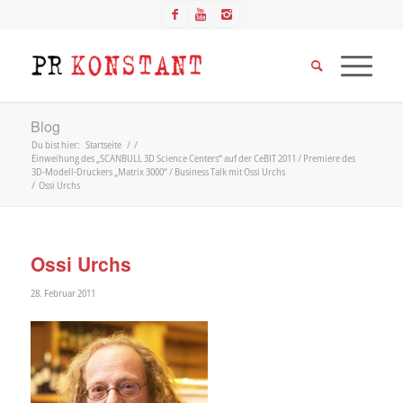
Blog
Du bist hier:
Startseite
/
/
Einweihung des „SCANBULL 3D Science Centers“ auf der CeBIT 2011 / Premiere des
3D-Modell-Druckers „Matrix 3000“ / Business Talk mit Ossi Urchs
/
Ossi Urchs
Ossi Urchs
28. Februar 2011