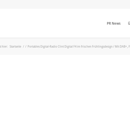
PR News
Ü
t hier:
Startseite
/
/
Portables Digital-Radio Clint Digital F4 im frischen Frühlingsdesign / Mit DAB+,