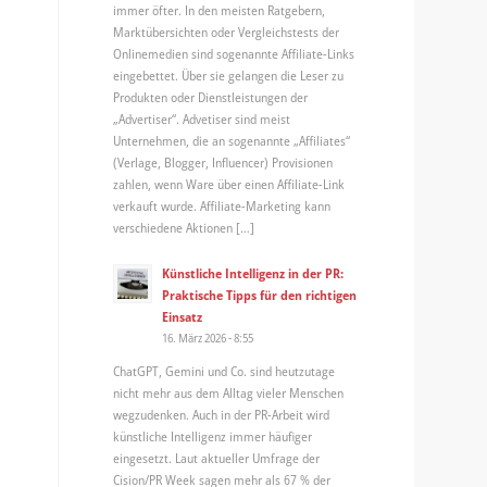
immer öfter. In den meisten Ratgebern,
Marktübersichten oder Vergleichstests der
Onlinemedien sind sogenannte Affiliate-Links
eingebettet. Über sie gelangen die Leser zu
Produkten oder Dienstleistungen der
„Advertiser“. Advetiser sind meist
Unternehmen, die an sogenannte „Affiliates“
(Verlage, Blogger, Influencer) Provisionen
zahlen, wenn Ware über einen Affiliate-Link
verkauft wurde. Affiliate-Marketing kann
verschiedene Aktionen […]
Künstliche Intelligenz in der PR:
Praktische Tipps für den richtigen
Einsatz
16. März 2026 - 8:55
ChatGPT, Gemini und Co. sind heutzutage
nicht mehr aus dem Alltag vieler Menschen
wegzudenken. Auch in der PR-Arbeit wird
künstliche Intelligenz immer häufiger
eingesetzt. Laut aktueller Umfrage der
Cision/PR Week sagen mehr als 67 % der