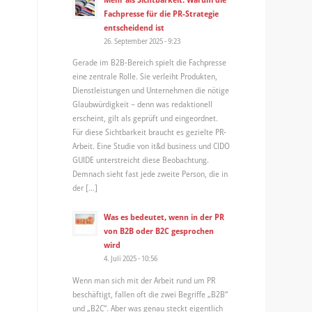
Fachpresse für die PR-Strategie
entscheidend ist
26. September 2025 - 9:23
Gerade im B2B-Bereich spielt die Fachpresse
eine zentrale Rolle. Sie verleiht Produkten,
Dienstleistungen und Unternehmen die nötige
Glaubwürdigkeit – denn was redaktionell
erscheint, gilt als geprüft und eingeordnet.
Für diese Sichtbarkeit braucht es gezielte PR-
Arbeit. Eine Studie von it&d business und CIDO
GUIDE unterstreicht diese Beobachtung.
Demnach sieht fast jede zweite Person, die in
der […]
Was es bedeutet, wenn in der PR
von B2B oder B2C gesprochen
wird
4. Juli 2025 - 10:56
Wenn man sich mit der Arbeit rund um PR
beschäftigt, fallen oft die zwei Begriffe „B2B“
und „B2C“. Aber was genau steckt eigentlich