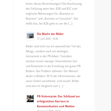
hinter diesen Bezeichnungen? Die Kurzfassung
der Erklärung wäre hier: B2B und B2C sind
englische Abkürzungen für „Business to
Business“ und „Business to Consumer“. Das
heißt also, bei B2B geht es um die […]
Die Macht der Bilder
17. Juni 2025 - 16:06
Bilder sind nicht nur ein wesentlicher Teil des
Alltags, sondern auch ein wichtiges
Instrument in der PR-Arbeit. Trotzdem
stecken immer weniger Unternehmen Zeit
und Kreativität in die Erstellung von guten PR-
Bildern. Das Problem dahinter: Der Mensch
denkt in Bildern. 90 % der Informationen, die
unser Gehirn verarbeitet, sind visuell. Bilder
sind also im Vergleich zum […]
PR-Volontariat: Der Schlüssel zur
erfolgreichen Karriere in
Kommunikation und Medien
21. Januar 2025 - 10:22