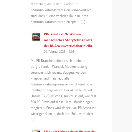
Menschen, die in der PR oder für
Kommunikationsstrategien verantwortlich
sind, dass KI eine wichtige Rolle in ihren
Kommunikationsstrategien spielt. […]
PR-Trends 2026: Warum
menschliches Storytelling trotz
der KI-Ära unverzichtbar bleibt
20. Februar 2026 - 11:05
Die PR-Branche befindet sich in einem
tiefgreifenden Wandel. Mediennutzung
verändert sich rasant, Budgets werden
knapper und in nahezu allen
Kommunikationsprozessen wird künstliche
Intelligenz angewandt. Der aktuelle Report
„Inside PR 2026“ von Cision zeigt auf, wie fast
600 PR-Profis auf diese Herausforderungen
reagieren. Eines wird dabei klar: PR-Arbeit ist
wichtiger denn je, doch ihre Rolle verändert
[…]
Mehr als Sichtbarkeit: Warum die