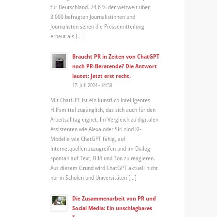
für Deutschland. 74,6 % der weltweit über
3.000 befragten Journalistinnen und
Journalisten sehen die Pressemitteilung
erneut als […]
Braucht PR in Zeiten von ChatGPT
noch PR-Beratende? Die Antwort
lautet: Jetzt erst recht.
17. Juli 2024 - 14:58
Mit ChatGPT ist ein künstlich intelligentes
Hilfsmittel zugänglich, das sich auch für den
Arbeitsalltag eignet. Im Vergleich zu digitalen
Assistenten wie Alexa oder Siri sind KI-
Modelle wie ChatGPT fähig, auf
Internetquellen zuzugreifen und im Dialog
spontan auf Text, Bild und Ton zu reagieren.
Aus diesem Grund wird ChatGPT aktuell nicht
nur in Schulen und Universitäten […]
Die Zusammenarbeit von PR und
Social Media: Ein unschlagbares