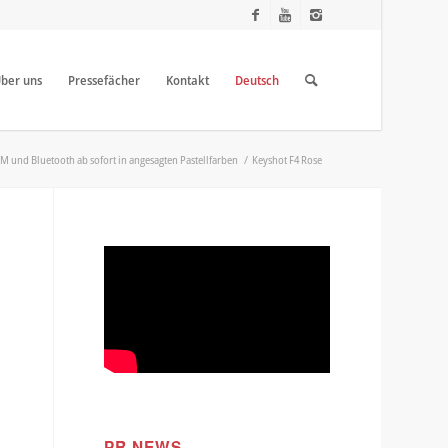
ber uns
Pressefächer
Kontakt
Deutsch
 FM und Bluetooth ab sofort in angesagten Pastellfarben
/
Keyshot F4 Rose
PR NEWS