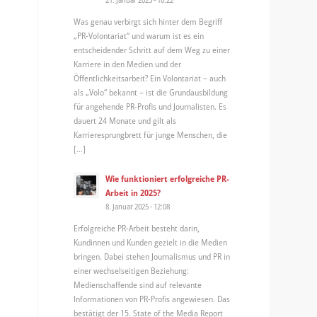
Was genau verbirgt sich hinter dem Begriff
„PR-Volontariat“ und warum ist es ein
entscheidender Schritt auf dem Weg zu einer
Karriere in den Medien und der
Öffentlichkeitsarbeit? Ein Volontariat – auch
als „Volo“ bekannt – ist die Grundausbildung
für angehende PR-Profis und Journalisten. Es
dauert 24 Monate und gilt als
Karrieresprungbrett für junge Menschen, die
[…]
Wie funktioniert erfolgreiche PR-
Arbeit in 2025?
8. Januar 2025 - 12:08
Erfolgreiche PR-Arbeit besteht darin,
Kundinnen und Kunden gezielt in die Medien
bringen. Dabei stehen Journalismus und PR in
einer wechselseitigen Beziehung:
Medienschaffende sind auf relevante
Informationen von PR-Profis angewiesen. Das
bestätigt der 15. State of the Media Report