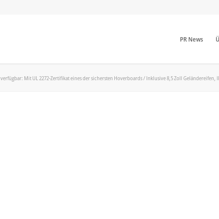
PR News
Ü
verfügbar: Mit UL 2272-Zertifikat eines der sichersten Hoverboards / Inklusive 8,5 Zoll Geländereifen,