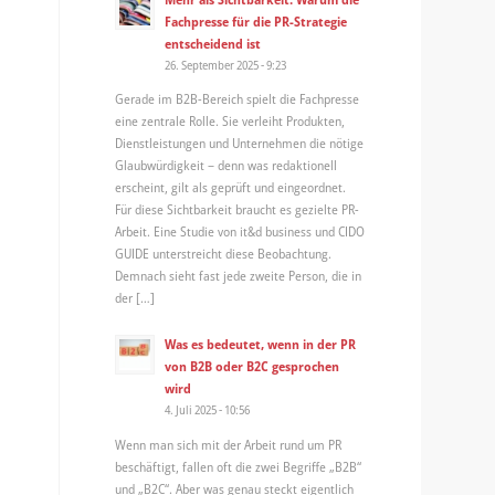
Fachpresse für die PR-Strategie
entscheidend ist
26. September 2025 - 9:23
Gerade im B2B-Bereich spielt die Fachpresse
eine zentrale Rolle. Sie verleiht Produkten,
Dienstleistungen und Unternehmen die nötige
Glaubwürdigkeit – denn was redaktionell
erscheint, gilt als geprüft und eingeordnet.
Für diese Sichtbarkeit braucht es gezielte PR-
Arbeit. Eine Studie von it&d business und CIDO
GUIDE unterstreicht diese Beobachtung.
Demnach sieht fast jede zweite Person, die in
der […]
Was es bedeutet, wenn in der PR
von B2B oder B2C gesprochen
wird
4. Juli 2025 - 10:56
Wenn man sich mit der Arbeit rund um PR
beschäftigt, fallen oft die zwei Begriffe „B2B“
und „B2C“. Aber was genau steckt eigentlich