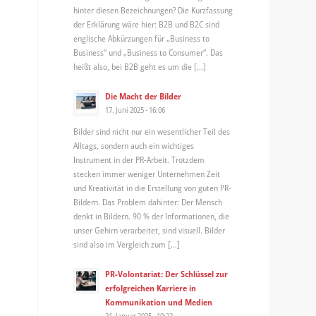
hinter diesen Bezeichnungen? Die Kurzfassung
der Erklärung wäre hier: B2B und B2C sind
englische Abkürzungen für „Business to
Business“ und „Business to Consumer“. Das
heißt also, bei B2B geht es um die […]
Die Macht der Bilder
17. Juni 2025 - 16:06
Bilder sind nicht nur ein wesentlicher Teil des
Alltags, sondern auch ein wichtiges
Instrument in der PR-Arbeit. Trotzdem
stecken immer weniger Unternehmen Zeit
und Kreativität in die Erstellung von guten PR-
Bildern. Das Problem dahinter: Der Mensch
denkt in Bildern. 90 % der Informationen, die
unser Gehirn verarbeitet, sind visuell. Bilder
sind also im Vergleich zum […]
PR-Volontariat: Der Schlüssel zur
erfolgreichen Karriere in
Kommunikation und Medien
21. Januar 2025 - 10:22