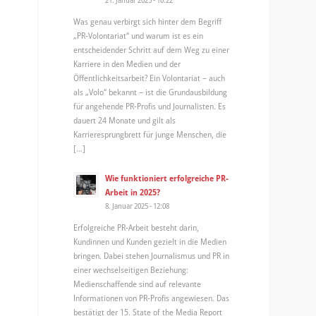
Was genau verbirgt sich hinter dem Begriff
„PR-Volontariat“ und warum ist es ein
entscheidender Schritt auf dem Weg zu einer
Karriere in den Medien und der
Öffentlichkeitsarbeit? Ein Volontariat – auch
als „Volo“ bekannt – ist die Grundausbildung
für angehende PR-Profis und Journalisten. Es
dauert 24 Monate und gilt als
Karrieresprungbrett für junge Menschen, die
[…]
Wie funktioniert erfolgreiche PR-
Arbeit in 2025?
8. Januar 2025 - 12:08
Erfolgreiche PR-Arbeit besteht darin,
Kundinnen und Kunden gezielt in die Medien
bringen. Dabei stehen Journalismus und PR in
einer wechselseitigen Beziehung:
Medienschaffende sind auf relevante
Informationen von PR-Profis angewiesen. Das
bestätigt der 15. State of the Media Report