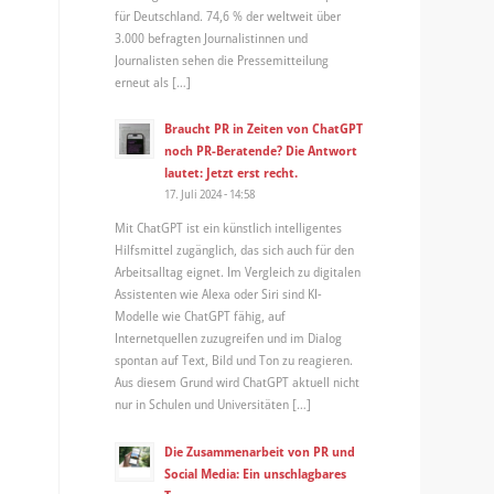
für Deutschland. 74,6 % der weltweit über
3.000 befragten Journalistinnen und
Journalisten sehen die Pressemitteilung
erneut als […]
Braucht PR in Zeiten von ChatGPT
noch PR-Beratende? Die Antwort
lautet: Jetzt erst recht.
17. Juli 2024 - 14:58
Mit ChatGPT ist ein künstlich intelligentes
Hilfsmittel zugänglich, das sich auch für den
Arbeitsalltag eignet. Im Vergleich zu digitalen
Assistenten wie Alexa oder Siri sind KI-
Modelle wie ChatGPT fähig, auf
Internetquellen zuzugreifen und im Dialog
spontan auf Text, Bild und Ton zu reagieren.
Aus diesem Grund wird ChatGPT aktuell nicht
nur in Schulen und Universitäten […]
Die Zusammenarbeit von PR und
Social Media: Ein unschlagbares