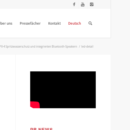
ber uns
Pressefächer
Kontakt
Deutsch
 IPX-4 Spritzwasserschutz und integrierten Bluetooth-Speakern
/
led-detail
PR NEWS