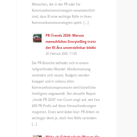
Menschen, die in der PR oder für
Kommunikationsstrategien verantwortlich
sind, dass KI eine wichtige Rolle in ihren
Kommunikationsstrategien spielt. […]
PR-Trends 2026: Warum
menschliches Storytelling trotz
der KI-Ära unverzichtbar bleibt
20. Februar 2026 - 11:05
Die PR-Branche befindet sich in einem
tiefgreifenden Wandel. Mediennutzung
verändert sich rasant, Budgets werden
knapper und in nahezu allen
Kommunikationsprozessen wird künstliche
Intelligenz angewandt. Der aktuelle Report
„Inside PR 2026“ von Cision zeigt auf, wie fast
600 PR-Profis auf diese Herausforderungen
reagieren. Eines wird dabei klar: PR-Arbeit ist
wichtiger denn je, doch ihre Rolle verändert
[…]
Mehr als Sichtbarkeit: Warum die