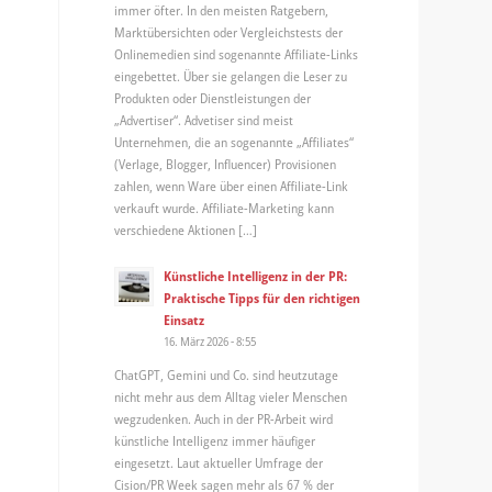
immer öfter. In den meisten Ratgebern,
Marktübersichten oder Vergleichstests der
Onlinemedien sind sogenannte Affiliate-Links
eingebettet. Über sie gelangen die Leser zu
Produkten oder Dienstleistungen der
„Advertiser“. Advetiser sind meist
Unternehmen, die an sogenannte „Affiliates“
(Verlage, Blogger, Influencer) Provisionen
zahlen, wenn Ware über einen Affiliate-Link
verkauft wurde. Affiliate-Marketing kann
verschiedene Aktionen […]
Künstliche Intelligenz in der PR:
Praktische Tipps für den richtigen
Einsatz
16. März 2026 - 8:55
ChatGPT, Gemini und Co. sind heutzutage
nicht mehr aus dem Alltag vieler Menschen
wegzudenken. Auch in der PR-Arbeit wird
künstliche Intelligenz immer häufiger
eingesetzt. Laut aktueller Umfrage der
Cision/PR Week sagen mehr als 67 % der