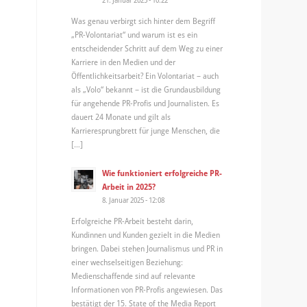
Was genau verbirgt sich hinter dem Begriff
„PR-Volontariat“ und warum ist es ein
entscheidender Schritt auf dem Weg zu einer
Karriere in den Medien und der
Öffentlichkeitsarbeit? Ein Volontariat – auch
als „Volo“ bekannt – ist die Grundausbildung
für angehende PR-Profis und Journalisten. Es
dauert 24 Monate und gilt als
Karrieresprungbrett für junge Menschen, die
[…]
Wie funktioniert erfolgreiche PR-
Arbeit in 2025?
8. Januar 2025 - 12:08
Erfolgreiche PR-Arbeit besteht darin,
Kundinnen und Kunden gezielt in die Medien
bringen. Dabei stehen Journalismus und PR in
einer wechselseitigen Beziehung:
Medienschaffende sind auf relevante
Informationen von PR-Profis angewiesen. Das
bestätigt der 15. State of the Media Report