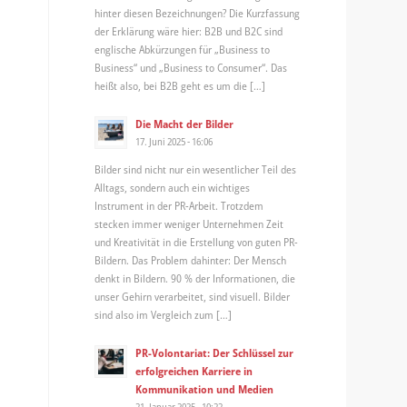
hinter diesen Bezeichnungen? Die Kurzfassung
der Erklärung wäre hier: B2B und B2C sind
englische Abkürzungen für „Business to
Business“ und „Business to Consumer“. Das
heißt also, bei B2B geht es um die […]
Die Macht der Bilder
17. Juni 2025 - 16:06
Bilder sind nicht nur ein wesentlicher Teil des
Alltags, sondern auch ein wichtiges
Instrument in der PR-Arbeit. Trotzdem
stecken immer weniger Unternehmen Zeit
und Kreativität in die Erstellung von guten PR-
Bildern. Das Problem dahinter: Der Mensch
denkt in Bildern. 90 % der Informationen, die
unser Gehirn verarbeitet, sind visuell. Bilder
sind also im Vergleich zum […]
PR-Volontariat: Der Schlüssel zur
erfolgreichen Karriere in
Kommunikation und Medien
21. Januar 2025 - 10:22