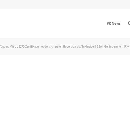
PR News
Ü
fügbar: Mit UL 2272-Zertifikat eines der sichersten Hoverboards / Inklusive 8,5 Zoll Geländereifen, IPX