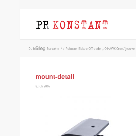
Blog
Du bist hier:
Startseite
/
/
Robuster Elektro-Offroader „IO HAWK Cross“ jetzt ver
mount-detail
8. Juli 2016