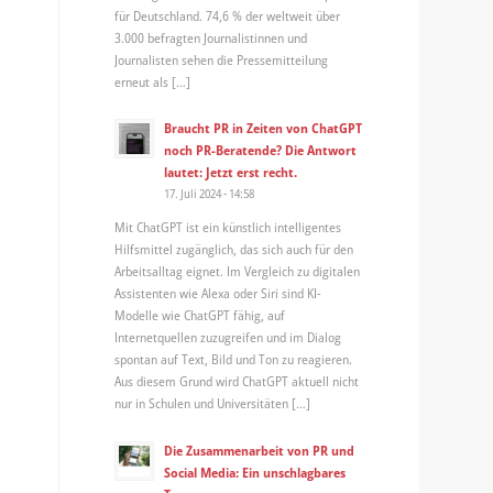
für Deutschland. 74,6 % der weltweit über
3.000 befragten Journalistinnen und
Journalisten sehen die Pressemitteilung
erneut als […]
Braucht PR in Zeiten von ChatGPT
noch PR-Beratende? Die Antwort
lautet: Jetzt erst recht.
17. Juli 2024 - 14:58
Mit ChatGPT ist ein künstlich intelligentes
Hilfsmittel zugänglich, das sich auch für den
Arbeitsalltag eignet. Im Vergleich zu digitalen
Assistenten wie Alexa oder Siri sind KI-
Modelle wie ChatGPT fähig, auf
Internetquellen zuzugreifen und im Dialog
spontan auf Text, Bild und Ton zu reagieren.
Aus diesem Grund wird ChatGPT aktuell nicht
nur in Schulen und Universitäten […]
Die Zusammenarbeit von PR und
Social Media: Ein unschlagbares