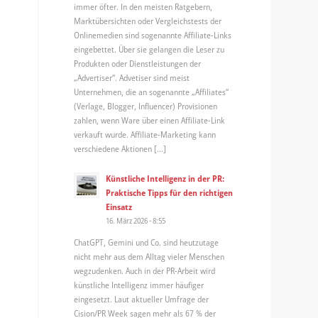
immer öfter. In den meisten Ratgebern,
Marktübersichten oder Vergleichstests der
Onlinemedien sind sogenannte Affiliate-Links
eingebettet. Über sie gelangen die Leser zu
Produkten oder Dienstleistungen der
„Advertiser“. Advetiser sind meist
Unternehmen, die an sogenannte „Affiliates“
(Verlage, Blogger, Influencer) Provisionen
zahlen, wenn Ware über einen Affiliate-Link
verkauft wurde. Affiliate-Marketing kann
verschiedene Aktionen […]
Künstliche Intelligenz in der PR:
Praktische Tipps für den richtigen
Einsatz
16. März 2026 - 8:55
ChatGPT, Gemini und Co. sind heutzutage
nicht mehr aus dem Alltag vieler Menschen
wegzudenken. Auch in der PR-Arbeit wird
künstliche Intelligenz immer häufiger
eingesetzt. Laut aktueller Umfrage der
Cision/PR Week sagen mehr als 67 % der