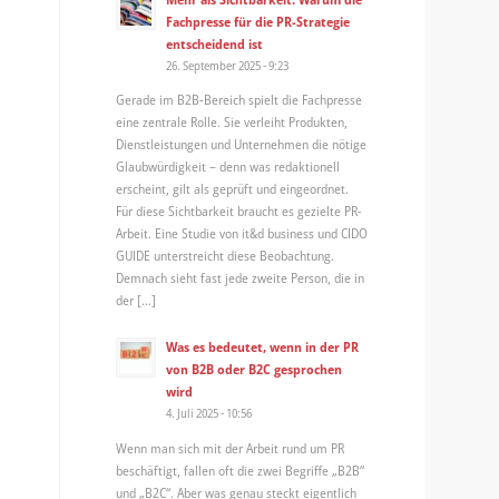
Fachpresse für die PR-Strategie
entscheidend ist
26. September 2025 - 9:23
Gerade im B2B-Bereich spielt die Fachpresse
eine zentrale Rolle. Sie verleiht Produkten,
Dienstleistungen und Unternehmen die nötige
Glaubwürdigkeit – denn was redaktionell
erscheint, gilt als geprüft und eingeordnet.
Für diese Sichtbarkeit braucht es gezielte PR-
Arbeit. Eine Studie von it&d business und CIDO
GUIDE unterstreicht diese Beobachtung.
Demnach sieht fast jede zweite Person, die in
der […]
Was es bedeutet, wenn in der PR
von B2B oder B2C gesprochen
wird
4. Juli 2025 - 10:56
Wenn man sich mit der Arbeit rund um PR
beschäftigt, fallen oft die zwei Begriffe „B2B“
und „B2C“. Aber was genau steckt eigentlich