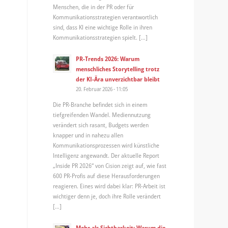
Menschen, die in der PR oder für
Kommunikationsstrategien verantwortlich
sind, dass KI eine wichtige Rolle in ihren
Kommunikationsstrategien spielt. […]
PR-Trends 2026: Warum
menschliches Storytelling trotz
der KI-Ära unverzichtbar bleibt
20. Februar 2026 - 11:05
Die PR-Branche befindet sich in einem
tiefgreifenden Wandel. Mediennutzung
verändert sich rasant, Budgets werden
knapper und in nahezu allen
Kommunikationsprozessen wird künstliche
Intelligenz angewandt. Der aktuelle Report
„Inside PR 2026“ von Cision zeigt auf, wie fast
600 PR-Profis auf diese Herausforderungen
reagieren. Eines wird dabei klar: PR-Arbeit ist
wichtiger denn je, doch ihre Rolle verändert
[…]
Mehr als Sichtbarkeit: Warum die