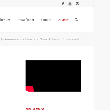
ber uns
Pressefächer
Kontakt
Deutsch
-4 Spritzwasserschutz und integrierten Bluetooth-Speakern
/
mount-detail
PR NEWS