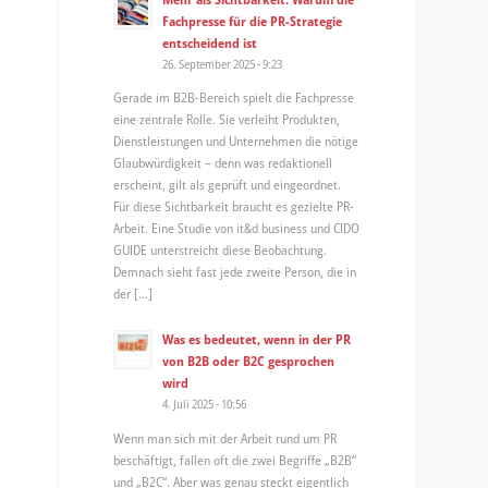
Fachpresse für die PR-Strategie
entscheidend ist
26. September 2025 - 9:23
Gerade im B2B-Bereich spielt die Fachpresse
eine zentrale Rolle. Sie verleiht Produkten,
Dienstleistungen und Unternehmen die nötige
Glaubwürdigkeit – denn was redaktionell
erscheint, gilt als geprüft und eingeordnet.
Für diese Sichtbarkeit braucht es gezielte PR-
Arbeit. Eine Studie von it&d business und CIDO
GUIDE unterstreicht diese Beobachtung.
Demnach sieht fast jede zweite Person, die in
der […]
Was es bedeutet, wenn in der PR
von B2B oder B2C gesprochen
wird
4. Juli 2025 - 10:56
Wenn man sich mit der Arbeit rund um PR
beschäftigt, fallen oft die zwei Begriffe „B2B“
und „B2C“. Aber was genau steckt eigentlich