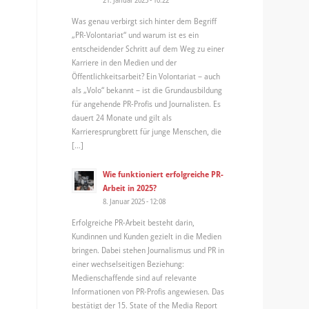
Was genau verbirgt sich hinter dem Begriff
„PR-Volontariat“ und warum ist es ein
entscheidender Schritt auf dem Weg zu einer
Karriere in den Medien und der
Öffentlichkeitsarbeit? Ein Volontariat – auch
als „Volo“ bekannt – ist die Grundausbildung
für angehende PR-Profis und Journalisten. Es
dauert 24 Monate und gilt als
Karrieresprungbrett für junge Menschen, die
[…]
Wie funktioniert erfolgreiche PR-
Arbeit in 2025?
8. Januar 2025 - 12:08
Erfolgreiche PR-Arbeit besteht darin,
Kundinnen und Kunden gezielt in die Medien
bringen. Dabei stehen Journalismus und PR in
einer wechselseitigen Beziehung:
Medienschaffende sind auf relevante
Informationen von PR-Profis angewiesen. Das
bestätigt der 15. State of the Media Report