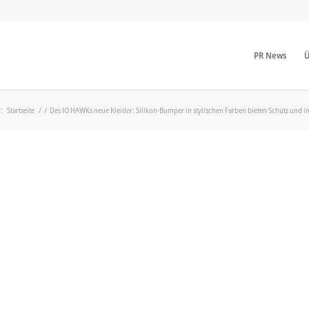
PR News
Ü
:
Startseite
/
/
Des IO HAWKs neue Kleider: Silikon-Bumper in stylischen Farben bieten Schutz und in