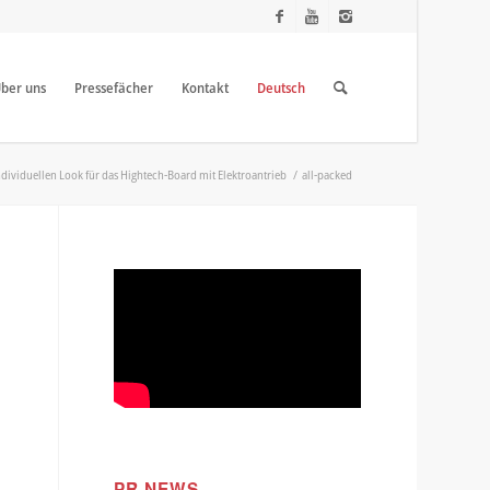
ber uns
Pressefächer
Kontakt
Deutsch
dividuellen Look für das Hightech-Board mit Elektroantrieb
/
all-packed
PR NEWS