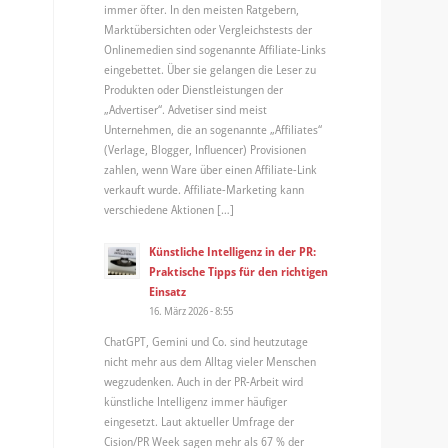
immer öfter. In den meisten Ratgebern,
Marktübersichten oder Vergleichstests der
Onlinemedien sind sogenannte Affiliate-Links
eingebettet. Über sie gelangen die Leser zu
Produkten oder Dienstleistungen der
„Advertiser“. Advetiser sind meist
Unternehmen, die an sogenannte „Affiliates“
(Verlage, Blogger, Influencer) Provisionen
zahlen, wenn Ware über einen Affiliate-Link
verkauft wurde. Affiliate-Marketing kann
verschiedene Aktionen […]
Künstliche Intelligenz in der PR:
Praktische Tipps für den richtigen
Einsatz
16. März 2026 - 8:55
ChatGPT, Gemini und Co. sind heutzutage
nicht mehr aus dem Alltag vieler Menschen
wegzudenken. Auch in der PR-Arbeit wird
künstliche Intelligenz immer häufiger
eingesetzt. Laut aktueller Umfrage der
Cision/PR Week sagen mehr als 67 % der