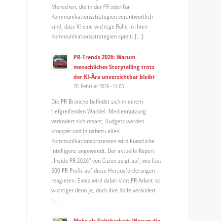
Menschen, die in der PR oder für
Kommunikationsstrategien verantwortlich
sind, dass KI eine wichtige Rolle in ihren
Kommunikationsstrategien spielt. […]
PR-Trends 2026: Warum
menschliches Storytelling trotz
der KI-Ära unverzichtbar bleibt
20. Februar 2026 - 11:05
Die PR-Branche befindet sich in einem
tiefgreifenden Wandel. Mediennutzung
verändert sich rasant, Budgets werden
knapper und in nahezu allen
Kommunikationsprozessen wird künstliche
Intelligenz angewandt. Der aktuelle Report
„Inside PR 2026“ von Cision zeigt auf, wie fast
600 PR-Profis auf diese Herausforderungen
reagieren. Eines wird dabei klar: PR-Arbeit ist
wichtiger denn je, doch ihre Rolle verändert
[…]
Mehr als Sichtbarkeit: Warum die