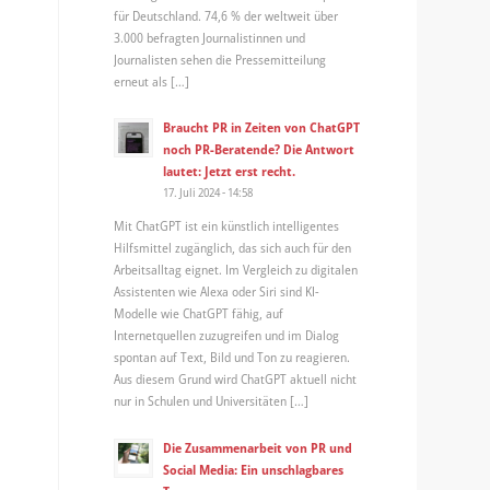
für Deutschland. 74,6 % der weltweit über
3.000 befragten Journalistinnen und
Journalisten sehen die Pressemitteilung
erneut als […]
Braucht PR in Zeiten von ChatGPT
noch PR-Beratende? Die Antwort
lautet: Jetzt erst recht.
17. Juli 2024 - 14:58
Mit ChatGPT ist ein künstlich intelligentes
Hilfsmittel zugänglich, das sich auch für den
Arbeitsalltag eignet. Im Vergleich zu digitalen
Assistenten wie Alexa oder Siri sind KI-
Modelle wie ChatGPT fähig, auf
Internetquellen zuzugreifen und im Dialog
spontan auf Text, Bild und Ton zu reagieren.
Aus diesem Grund wird ChatGPT aktuell nicht
nur in Schulen und Universitäten […]
Die Zusammenarbeit von PR und
Social Media: Ein unschlagbares