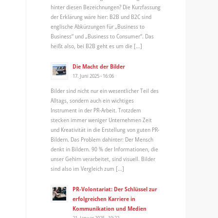
hinter diesen Bezeichnungen? Die Kurzfassung
der Erklärung wäre hier: B2B und B2C sind
englische Abkürzungen für „Business to
Business“ und „Business to Consumer“. Das
heißt also, bei B2B geht es um die […]
Die Macht der Bilder
17. Juni 2025 - 16:06
Bilder sind nicht nur ein wesentlicher Teil des
Alltags, sondern auch ein wichtiges
Instrument in der PR-Arbeit. Trotzdem
stecken immer weniger Unternehmen Zeit
und Kreativität in die Erstellung von guten PR-
Bildern. Das Problem dahinter: Der Mensch
denkt in Bildern. 90 % der Informationen, die
unser Gehirn verarbeitet, sind visuell. Bilder
sind also im Vergleich zum […]
PR-Volontariat: Der Schlüssel zur
erfolgreichen Karriere in
Kommunikation und Medien
21. Januar 2025 - 10:22