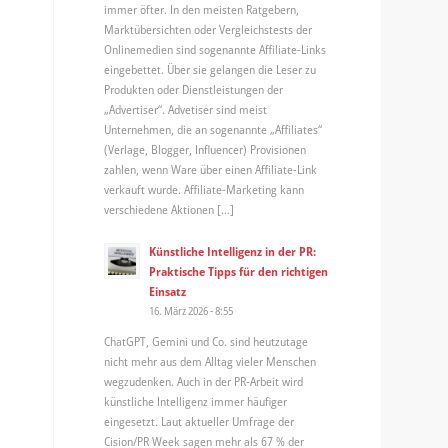
immer öfter. In den meisten Ratgebern,
Marktübersichten oder Vergleichstests der
Onlinemedien sind sogenannte Affiliate-Links
eingebettet. Über sie gelangen die Leser zu
Produkten oder Dienstleistungen der
„Advertiser“. Advetiser sind meist
Unternehmen, die an sogenannte „Affiliates“
(Verlage, Blogger, Influencer) Provisionen
zahlen, wenn Ware über einen Affiliate-Link
verkauft wurde. Affiliate-Marketing kann
verschiedene Aktionen […]
Künstliche Intelligenz in der PR:
Praktische Tipps für den richtigen
Einsatz
16. März 2026 - 8:55
ChatGPT, Gemini und Co. sind heutzutage
nicht mehr aus dem Alltag vieler Menschen
wegzudenken. Auch in der PR-Arbeit wird
künstliche Intelligenz immer häufiger
eingesetzt. Laut aktueller Umfrage der
Cision/PR Week sagen mehr als 67 % der