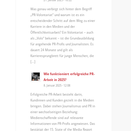
Was genau verbirgt sich hinter dem Begriff
„PR-Volontariat“ und warum ist es ein
entscheidender Schritt auf dem Weg zu einer
Karriere in den Medien und der
Öffentlichkeitsarbeit? Ein Volontariat – auch
als „Volo“ bekannt – ist die Grundausbildung
für angehende PR-Profis und Journalisten. Es
dauert 24 Monate und gilt als
Karrieresprungbrett für junge Menschen, die
[…]
Wie funktioniert erfolgreiche PR-
Arbeit in 2025?
8. Januar 2025 - 12:08
Erfolgreiche PR-Arbeit besteht darin,
Kundinnen und Kunden gezielt in die Medien
bringen. Dabei stehen Journalismus und PR in
einer wechselseitigen Beziehung:
Medienschaffende sind auf relevante
Informationen von PR-Profis angewiesen. Das
bestätigt der 15. State of the Media Report