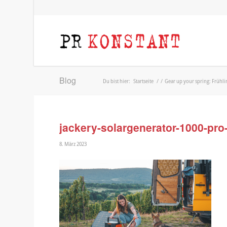
Blog
Du bist hier:
Startseite
/
/
Gear up your spring: Frühli
jackery-solargenerator-1000-pro
8. März 2023