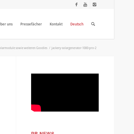
ber uns
Pressefächer
Kontakt
Deutsch
 Solarmodule sowie weiteren Goodies
/
jackery-solargenerator-1000-pro-2
PR NEWS