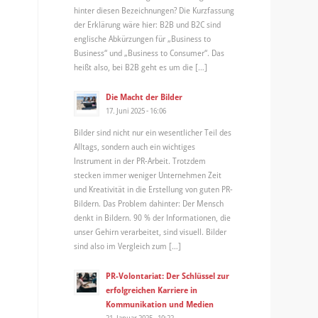
hinter diesen Bezeichnungen? Die Kurzfassung
der Erklärung wäre hier: B2B und B2C sind
englische Abkürzungen für „Business to
Business“ und „Business to Consumer“. Das
heißt also, bei B2B geht es um die […]
Die Macht der Bilder
17. Juni 2025 - 16:06
Bilder sind nicht nur ein wesentlicher Teil des
Alltags, sondern auch ein wichtiges
Instrument in der PR-Arbeit. Trotzdem
stecken immer weniger Unternehmen Zeit
und Kreativität in die Erstellung von guten PR-
Bildern. Das Problem dahinter: Der Mensch
denkt in Bildern. 90 % der Informationen, die
unser Gehirn verarbeitet, sind visuell. Bilder
sind also im Vergleich zum […]
PR-Volontariat: Der Schlüssel zur
erfolgreichen Karriere in
Kommunikation und Medien
21. Januar 2025 - 10:22