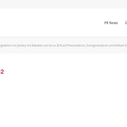
PR News
Ü
ngsaktion von Jackery mit Rabatten von bis zu 20 % auf Powerstations, Solargeneratoren und faltbare
-2