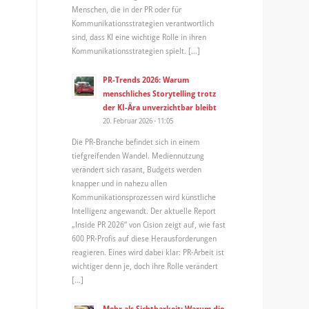
Menschen, die in der PR oder für
Kommunikationsstrategien verantwortlich
sind, dass KI eine wichtige Rolle in ihren
Kommunikationsstrategien spielt. […]
PR-Trends 2026: Warum
menschliches Storytelling trotz
der KI-Ära unverzichtbar bleibt
20. Februar 2026 - 11:05
Die PR-Branche befindet sich in einem
tiefgreifenden Wandel. Mediennutzung
verändert sich rasant, Budgets werden
knapper und in nahezu allen
Kommunikationsprozessen wird künstliche
Intelligenz angewandt. Der aktuelle Report
„Inside PR 2026“ von Cision zeigt auf, wie fast
600 PR-Profis auf diese Herausforderungen
reagieren. Eines wird dabei klar: PR-Arbeit ist
wichtiger denn je, doch ihre Rolle verändert
[…]
Mehr als Sichtbarkeit: Warum die