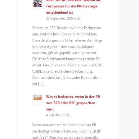
Fachpresse für die PR-Strategie
entscheidend ist
26. September 2025 - 9:23
Gerade im B2B-Bereich spielt die Fachpresse
eine zentrale Rolle. Sie verleiht Produkten,
Dienstleistungen und Unternehmen die nötige
Glaubwürdigkeit – denn was redaktionell
erscheint, gilt als geprüft und eingeordnet.
Für diese Sichtbarkeit braucht es gezielte PR-
Arbeit. Eine Studie von it&d business und CIDO
GUIDE unterstreicht diese Beobachtung.
Demnach sieht fast jede zweite Person, die in
der […]
Was es bedeutet, wenn in der PR
von B2B oder B2C gesprochen
wird
4. Juli 2025 - 10:56
Wenn man sich mit der Arbeit rund um PR
beschäftigt, fallen oft die zwei Begriffe „B2B“
und „B2C“. Aber was genau steckt eigentlich