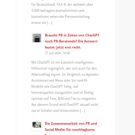
für Deutschland. 74,6 % der weltweit über
3.000 befragten Journalistinnen und
Journalisten sehen die Pressemitteilung
erneut als […]
Braucht PR in Zeiten von ChatGPT
noch PR-Beratende? Die Antwort
lautet: Jetzt erst recht.
17. Juli 2024 - 14:58
Mit ChatGPT ist ein künstlich intelligentes
Hilfsmittel zugänglich, das sich auch für den
Arbeitsalltag eignet. Im Vergleich zu digitalen
Assistenten wie Alexa oder Siri sind KI-
Modelle wie ChatGPT fähig, auf
Internetquellen zuzugreifen und im Dialog
spontan auf Text, Bild und Ton zu reagieren.
Aus diesem Grund wird ChatGPT aktuell nicht
nur in Schulen und Universitäten […]
Die Zusammenarbeit von PR und
Social Media: Ein unschlagbares