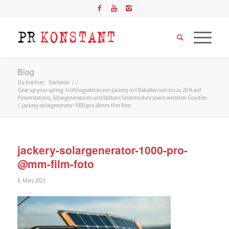
Blog
Du bist hier:
Startseite
/
/
Gear up your spring: Frühlingsaktion von Jackery mit Rabatten von bis zu 20 % auf
Powerstations, Solargeneratoren und faltbare Solarmodule sowie weiteren Goodies
/
jackery-solargenerator-1000-pro-@mm-film-foto
jackery-solargenerator-1000-pro-
@mm-film-foto
8. März 2023