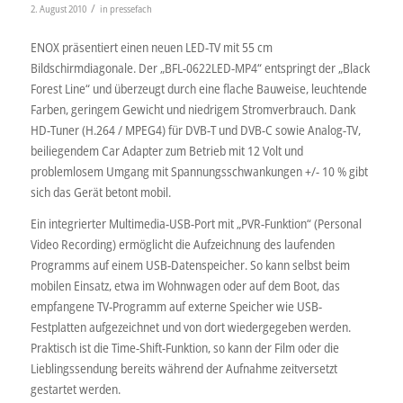
/
2. August 2010
in
pressefach
ENOX präsentiert einen neuen LED-TV mit 55 cm
Bildschirmdiagonale. Der „BFL-0622LED-MP4“ entspringt der „Black
Forest Line“ und überzeugt durch eine flache Bauweise, leuchtende
Farben, geringem Gewicht und niedrigem Stromverbrauch. Dank
HD-Tuner (H.264 / MPEG4) für DVB-T und DVB-C sowie Analog-TV,
beiliegendem Car Adapter zum Betrieb mit 12 Volt und
problemlosem Umgang mit Spannungsschwankungen +/- 10 % gibt
sich das Gerät betont mobil.
Ein integrierter Multimedia-USB-Port mit „PVR-Funktion“ (Personal
Video Recording) ermöglicht die Aufzeichnung des laufenden
Programms auf einem USB-Datenspeicher. So kann selbst beim
mobilen Einsatz, etwa im Wohnwagen oder auf dem Boot, das
empfangene TV-Programm auf externe Speicher wie USB-
Festplatten aufgezeichnet und von dort wiedergegeben werden.
Praktisch ist die Time-Shift-Funktion, so kann der Film oder die
Lieblingssendung bereits während der Aufnahme zeitversetzt
gestartet werden.