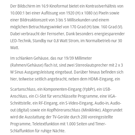
Der Bildschirm im 16:9 Kinoformat bietet ein Kontrastverhältnis von
10.000:1 bei einer Auflösung von 1920 (H) x 1080 (v) Pixeln sowie
einer Bildreaktionszeit von 3 bis 5 Millisekunden und einem
möglichen Betrachtungswinkel von 170 Grad (H) bzw. 160 Grad (V).
Dabei verbraucht der Fernseher, Dank besonders energiesparender
LED-Technik, Standby nur 0,8 Watt Strom, im Normalbetrieb nur 30
Watt.
Im schlanken Gehäuse, das nur 19/39 Millimeter
(Rahmen/Gehäuse) flach ist, sind zwei Stereolautsprecher mit 2 x 3
W Sinus Ausgangsleistung eingebaut. Darüber hinaus befinden sich
hier, teilweise seitlich angebracht, neben dem HDMI-Eingang, ein
Scartanschluss, ein Komponenten-Eingang (YpbPr), ein USB-
Anschluss, ein CI-Slot für verschlüsselte Programme, eine VGA-
Schnittstelle, ein RF-Eingang, ein S-Video-Eingang, Audio-in, Audio-
out (digital) sowie ein Kopfhöreranschluss (Miniklinke). Abgerundet
wird die Ausstattung der TV-Geräte durch 200 voreingestellte
Programme, Teletextfunktion mit 1.000 Seiten und Timer-
Schlaffunktion für ruhige Nächte.