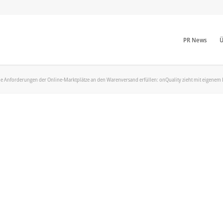
PR News
Ü
 Anforderungen der Online-Marktplätze an den Warenversand erfüllen: onQuality zieht mit eigenem Lo