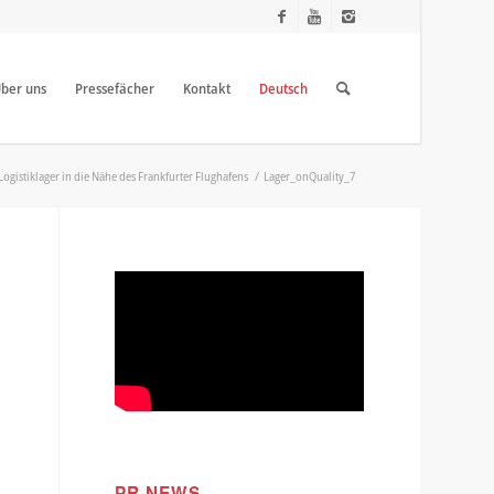
ber uns
Pressefächer
Kontakt
Deutsch
gistiklager in die Nähe des Frankfurter Flughafens
/
Lager_onQuality_7
PR NEWS