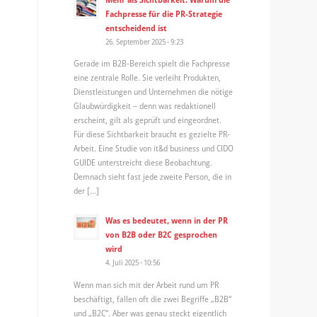
Fachpresse für die PR-Strategie
entscheidend ist
26. September 2025 - 9:23
Gerade im B2B-Bereich spielt die Fachpresse
eine zentrale Rolle. Sie verleiht Produkten,
Dienstleistungen und Unternehmen die nötige
Glaubwürdigkeit – denn was redaktionell
erscheint, gilt als geprüft und eingeordnet.
Für diese Sichtbarkeit braucht es gezielte PR-
Arbeit. Eine Studie von it&d business und CIDO
GUIDE unterstreicht diese Beobachtung.
Demnach sieht fast jede zweite Person, die in
der […]
Was es bedeutet, wenn in der PR
von B2B oder B2C gesprochen
wird
4. Juli 2025 - 10:56
Wenn man sich mit der Arbeit rund um PR
beschäftigt, fallen oft die zwei Begriffe „B2B“
und „B2C“. Aber was genau steckt eigentlich