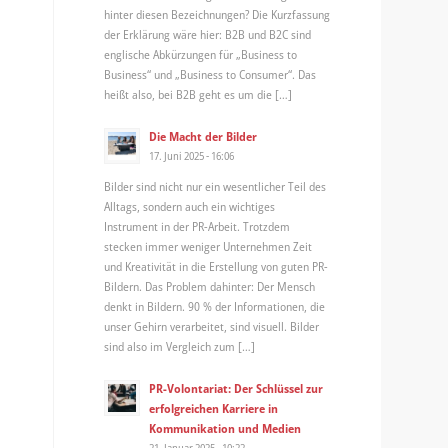
hinter diesen Bezeichnungen? Die Kurzfassung
der Erklärung wäre hier: B2B und B2C sind
englische Abkürzungen für „Business to
Business“ und „Business to Consumer“. Das
heißt also, bei B2B geht es um die […]
Die Macht der Bilder
17. Juni 2025 - 16:06
Bilder sind nicht nur ein wesentlicher Teil des
Alltags, sondern auch ein wichtiges
Instrument in der PR-Arbeit. Trotzdem
stecken immer weniger Unternehmen Zeit
und Kreativität in die Erstellung von guten PR-
Bildern. Das Problem dahinter: Der Mensch
denkt in Bildern. 90 % der Informationen, die
unser Gehirn verarbeitet, sind visuell. Bilder
sind also im Vergleich zum […]
PR-Volontariat: Der Schlüssel zur
erfolgreichen Karriere in
Kommunikation und Medien
21. Januar 2025 - 10:22