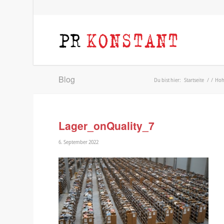
Blog
Du bist hier:
Startseite
/
/
Hohe
Lager_onQuality_7
6. September 2022