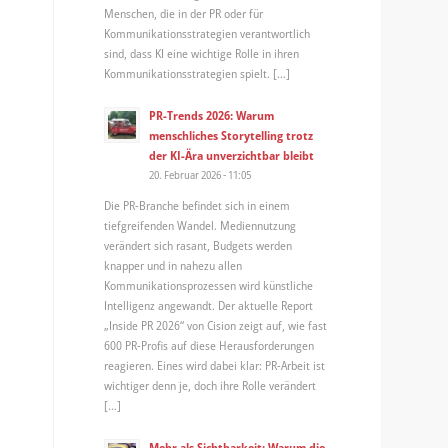
Menschen, die in der PR oder für
Kommunikationsstrategien verantwortlich
sind, dass KI eine wichtige Rolle in ihren
Kommunikationsstrategien spielt. […]
PR-Trends 2026: Warum
menschliches Storytelling trotz
der KI-Ära unverzichtbar bleibt
20. Februar 2026 - 11:05
Die PR-Branche befindet sich in einem
tiefgreifenden Wandel. Mediennutzung
verändert sich rasant, Budgets werden
knapper und in nahezu allen
Kommunikationsprozessen wird künstliche
Intelligenz angewandt. Der aktuelle Report
„Inside PR 2026“ von Cision zeigt auf, wie fast
600 PR-Profis auf diese Herausforderungen
reagieren. Eines wird dabei klar: PR-Arbeit ist
wichtiger denn je, doch ihre Rolle verändert
[…]
Mehr als Sichtbarkeit: Warum die