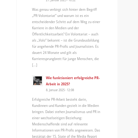
Was genau verbirgt sich hinter dem Begriff
„PR-Volontariat“ und warum ist es ein
entscheidender Schritt auf dem Weg zu einer
Karriere in den Medien und der
Öffentlichkeitsarbeit? Ein Volontariat – auch
als „Volo“ bekannt – ist die Grundausbildung
für angehende PR-Profis und Journalisten. Es
dauert 24 Monate und gilt als
Karrieresprungbrett für junge Menschen, die
[…]
Wie funktioniert erfolgreiche PR-
Arbeit in 2025?
8. Januar 2025 - 12:08
Erfolgreiche PR-Arbeit besteht darin,
Kundinnen und Kunden gezielt in die Medien
bringen. Dabei stehen Journalismus und PR in
einer wechselseitigen Beziehung:
Medienschaffende sind auf relevante
Informationen von PR-Profis angewiesen. Das
bestätigt der 15. State of the Media Report