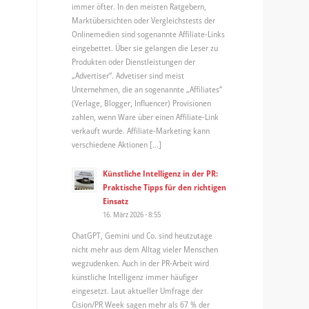
immer öfter. In den meisten Ratgebern,
Marktübersichten oder Vergleichstests der
Onlinemedien sind sogenannte Affiliate-Links
eingebettet. Über sie gelangen die Leser zu
Produkten oder Dienstleistungen der
„Advertiser“. Advetiser sind meist
Unternehmen, die an sogenannte „Affiliates“
(Verlage, Blogger, Influencer) Provisionen
zahlen, wenn Ware über einen Affiliate-Link
verkauft wurde. Affiliate-Marketing kann
verschiedene Aktionen […]
Künstliche Intelligenz in der PR:
Praktische Tipps für den richtigen
Einsatz
16. März 2026 - 8:55
ChatGPT, Gemini und Co. sind heutzutage
nicht mehr aus dem Alltag vieler Menschen
wegzudenken. Auch in der PR-Arbeit wird
künstliche Intelligenz immer häufiger
eingesetzt. Laut aktueller Umfrage der
Cision/PR Week sagen mehr als 67 % der