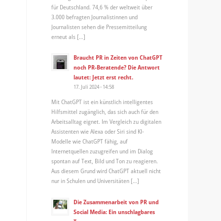
für Deutschland. 74,6 % der weltweit über
3.000 befragten Journalistinnen und
Journalisten sehen die Pressemitteilung
erneut als […]
Braucht PR in Zeiten von ChatGPT
noch PR-Beratende? Die Antwort
lautet: Jetzt erst recht.
17. Juli 2024 - 14:58
Mit ChatGPT ist ein künstlich intelligentes
Hilfsmittel zugänglich, das sich auch für den
Arbeitsalltag eignet. Im Vergleich zu digitalen
Assistenten wie Alexa oder Siri sind KI-
Modelle wie ChatGPT fähig, auf
Internetquellen zuzugreifen und im Dialog
spontan auf Text, Bild und Ton zu reagieren.
Aus diesem Grund wird ChatGPT aktuell nicht
nur in Schulen und Universitäten […]
Die Zusammenarbeit von PR und
Social Media: Ein unschlagbares