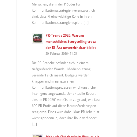
Menschen, die in der PR oder für
Kommunikationsstrategien verantwortlich
sind, dass KI eine wichtige Rolle in ihren
Kommunikationsstrategien spielt. […]
PR-Trends 2026: Warum
menschliches Storytelling trotz
der KI-Ära unverzichtbar bleibt
20. Februar 2026 - 11:05
Die PR-Branche befindet sich in einem
tiefgreifenden Wandel. Mediennutzung
verändert sich rasant, Budgets werden
knapper und in nahezu allen
Kommunikationsprozessen wird künstliche
Intelligenz angewandt. Der aktuelle Report
„Inside PR 2026“ von Cision zeigt auf, wie fast
600 PR-Profis auf diese Herausforderungen
reagieren. Eines wird dabei klar: PR-Arbeit ist
wichtiger denn je, doch ihre Rolle verändert
[…]
Mehr als Sichtbarkeit: Warum die