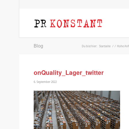
Blog
Du bist hier:
Startseite
/
/
Hohe Anfo
onQuality_Lager_twitter
6. September 2022