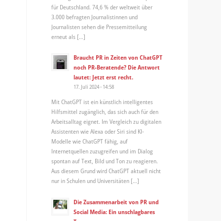
für Deutschland. 74,6 % der weltweit über
3.000 befragten Journalistinnen und
Journalisten sehen die Pressemitteilung
erneut als […]
Braucht PR in Zeiten von ChatGPT
noch PR-Beratende? Die Antwort
lautet: Jetzt erst recht.
17. Juli 2024 - 14:58
Mit ChatGPT ist ein künstlich intelligentes
Hilfsmittel zugänglich, das sich auch für den
Arbeitsalltag eignet. Im Vergleich zu digitalen
Assistenten wie Alexa oder Siri sind KI-
Modelle wie ChatGPT fähig, auf
Internetquellen zuzugreifen und im Dialog
spontan auf Text, Bild und Ton zu reagieren.
Aus diesem Grund wird ChatGPT aktuell nicht
nur in Schulen und Universitäten […]
Die Zusammenarbeit von PR und
Social Media: Ein unschlagbares