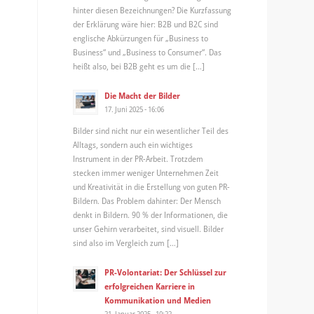
hinter diesen Bezeichnungen? Die Kurzfassung
der Erklärung wäre hier: B2B und B2C sind
englische Abkürzungen für „Business to
Business“ und „Business to Consumer“. Das
heißt also, bei B2B geht es um die […]
Die Macht der Bilder
17. Juni 2025 - 16:06
Bilder sind nicht nur ein wesentlicher Teil des
Alltags, sondern auch ein wichtiges
Instrument in der PR-Arbeit. Trotzdem
stecken immer weniger Unternehmen Zeit
und Kreativität in die Erstellung von guten PR-
Bildern. Das Problem dahinter: Der Mensch
denkt in Bildern. 90 % der Informationen, die
unser Gehirn verarbeitet, sind visuell. Bilder
sind also im Vergleich zum […]
PR-Volontariat: Der Schlüssel zur
erfolgreichen Karriere in
Kommunikation und Medien
21. Januar 2025 - 10:22