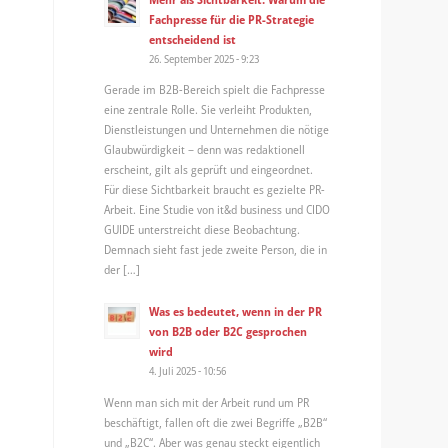
Fachpresse für die PR-Strategie
entscheidend ist
26. September 2025 - 9:23
Gerade im B2B-Bereich spielt die Fachpresse
eine zentrale Rolle. Sie verleiht Produkten,
Dienstleistungen und Unternehmen die nötige
Glaubwürdigkeit – denn was redaktionell
erscheint, gilt als geprüft und eingeordnet.
Für diese Sichtbarkeit braucht es gezielte PR-
Arbeit. Eine Studie von it&d business und CIDO
GUIDE unterstreicht diese Beobachtung.
Demnach sieht fast jede zweite Person, die in
der […]
Was es bedeutet, wenn in der PR
von B2B oder B2C gesprochen
wird
4. Juli 2025 - 10:56
Wenn man sich mit der Arbeit rund um PR
beschäftigt, fallen oft die zwei Begriffe „B2B“
und „B2C“. Aber was genau steckt eigentlich