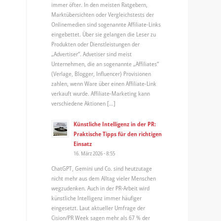
immer öfter. In den meisten Ratgebern,
Marktübersichten oder Vergleichstests der
Onlinemedien sind sogenannte Affiliate-Links
eingebettet. Über sie gelangen die Leser zu
Produkten oder Dienstleistungen der
„Advertiser“. Advetiser sind meist
Unternehmen, die an sogenannte „Affiliates“
(Verlage, Blogger, Influencer) Provisionen
zahlen, wenn Ware über einen Affiliate-Link
verkauft wurde. Affiliate-Marketing kann
verschiedene Aktionen […]
Künstliche Intelligenz in der PR:
Praktische Tipps für den richtigen
Einsatz
16. März 2026 - 8:55
ChatGPT, Gemini und Co. sind heutzutage
nicht mehr aus dem Alltag vieler Menschen
wegzudenken. Auch in der PR-Arbeit wird
künstliche Intelligenz immer häufiger
eingesetzt. Laut aktueller Umfrage der
Cision/PR Week sagen mehr als 67 % der