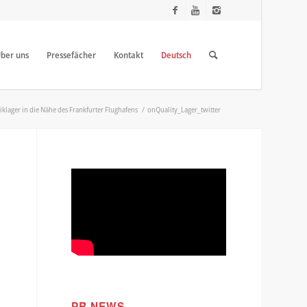
ber uns
Pressefächer
Kontakt
Deutsch
klager in die Nähe des Frankfurter Flughafens
/
onQuality_Lager_twitter
PR NEWS