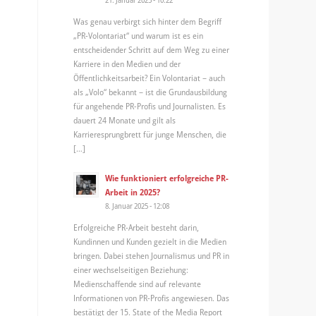
Was genau verbirgt sich hinter dem Begriff
„PR-Volontariat“ und warum ist es ein
entscheidender Schritt auf dem Weg zu einer
Karriere in den Medien und der
Öffentlichkeitsarbeit? Ein Volontariat – auch
als „Volo“ bekannt – ist die Grundausbildung
für angehende PR-Profis und Journalisten. Es
dauert 24 Monate und gilt als
Karrieresprungbrett für junge Menschen, die
[…]
Wie funktioniert erfolgreiche PR-
Arbeit in 2025?
8. Januar 2025 - 12:08
Erfolgreiche PR-Arbeit besteht darin,
Kundinnen und Kunden gezielt in die Medien
bringen. Dabei stehen Journalismus und PR in
einer wechselseitigen Beziehung:
Medienschaffende sind auf relevante
Informationen von PR-Profis angewiesen. Das
bestätigt der 15. State of the Media Report