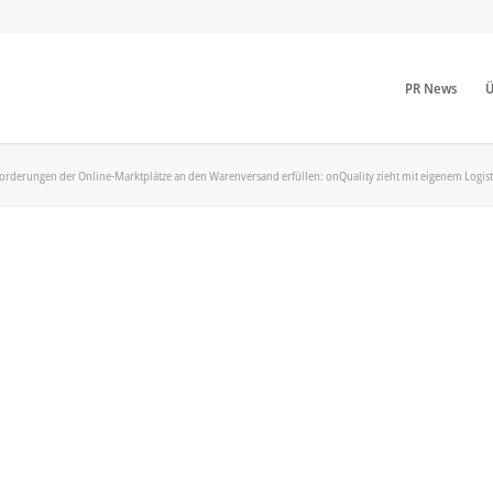
PR News
Ü
rderungen der Online-Marktplätze an den Warenversand erfüllen: onQuality zieht mit eigenem Logisti