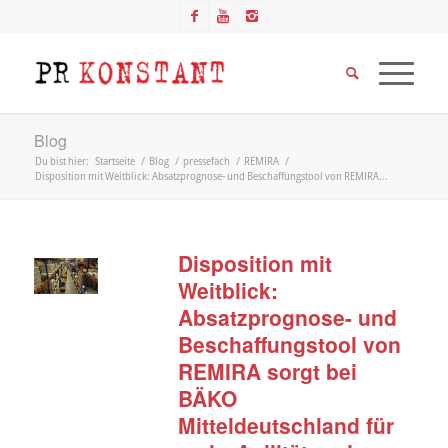
Blog
Du bist hier:
Startseite
/
Blog
/
pressefach
/
REMIRA
/
Disposition mit Weitblick: Absatzprognose- und Beschaffungstool von REMIRA...
Disposition mit
Weitblick:
Absatzprognose- und
Beschaffungstool von
REMIRA sorgt bei
BÄKO
Mitteldeutschland für