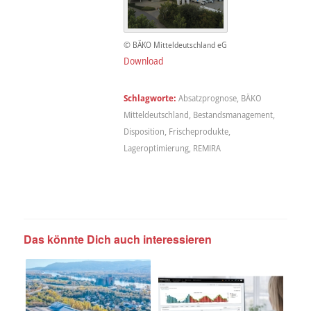
© BÄKO Mitteldeutschland eG
Download
Schlagworte:
Absatzprognose
,
BÄKO
Mitteldeutschland
,
Bestandsmanagement
,
Disposition
,
Frischeprodukte
,
Lageroptimierung
,
REMIRA
Das könnte Dich auch interessieren