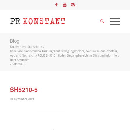
Blog
Du bist hier:
Startseite
/
/
Kabellose, smarte Video-Türklingel mit Bewegungsmelder, Zwei-Wege-Audiosystem,
App und Nachtsicht / ACME SH5210 hält den Eingangsbereich im Blick und informiert
über Besucher
/
SH5210-5
SH5210-5
10. Dezember 2019