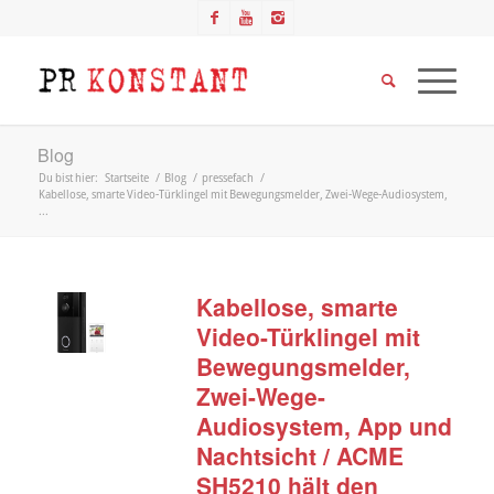
Blog
Du bist hier:
Startseite
/
Blog
/
pressefach
/
Kabellose, smarte Video-Türklingel mit Bewegungsmelder, Zwei-Wege-Audiosystem,
...
Kabellose, smarte
Video-Türklingel mit
Bewegungsmelder,
Zwei-Wege-
Audiosystem, App und
Nachtsicht / ACME
SH5210 hält den