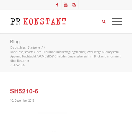
Blog
Du bist hier:
Startseite
/
/
Kabellose, smarte Video-Türklingel mit Bewegungsmelder, Zwei-Wege-Audiosystem,
App und Nachtsicht / ACME SH5210 hält den Eingangsbereich im Blick und informiert
über Besucher
/
SH5210-6
SH5210-6
10. Dezember 2019