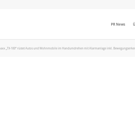
PR News
Ü
hnaxx „TX-100“ rüstet Autos und Wohnmobile im Handumdrehen mit Alarmanlage inkl. Bewegungserke