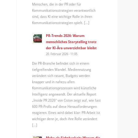
Menschen, die in der PR oder für
Kommunikationsstrategien verantwortlich
sind, dass KI eine wichtige Rolle in ihren
Kommunikationsstrategien spielt. […]
PR-Trends 2026: Warum
menschliches Storytelling trotz
der KI-Ära unverzichtbar bleibt
20. Februar 2026 - 11:05
Die PR-Branche befindet sich in einem
tiefgreifenden Wandel. Mediennutzung
verändert sich rasant, Budgets werden
knapper und in nahezu allen
Kommunikationsprozessen wird künstliche
Intelligenz angewandt. Der aktuelle Report
„Inside PR 2026“ von Cision zeigt auf, wie fast
600 PR-Profis auf diese Herausforderungen
reagieren. Eines wird dabei klar: PR-Arbeit ist
wichtiger denn je, doch ihre Rolle verändert
[…]
Mehr als Sichtbarkeit: Warum die