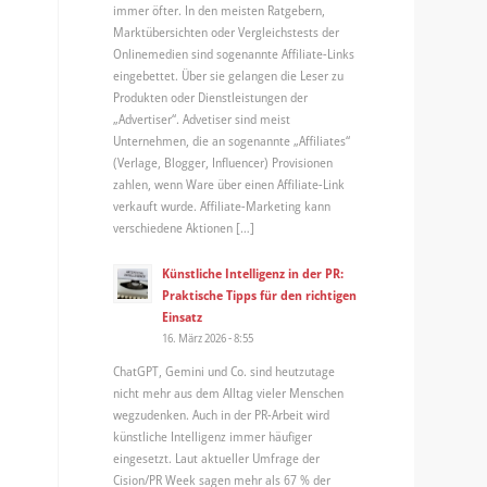
immer öfter. In den meisten Ratgebern,
Marktübersichten oder Vergleichstests der
Onlinemedien sind sogenannte Affiliate-Links
eingebettet. Über sie gelangen die Leser zu
Produkten oder Dienstleistungen der
„Advertiser“. Advetiser sind meist
Unternehmen, die an sogenannte „Affiliates“
(Verlage, Blogger, Influencer) Provisionen
zahlen, wenn Ware über einen Affiliate-Link
verkauft wurde. Affiliate-Marketing kann
verschiedene Aktionen […]
Künstliche Intelligenz in der PR:
Praktische Tipps für den richtigen
Einsatz
16. März 2026 - 8:55
ChatGPT, Gemini und Co. sind heutzutage
nicht mehr aus dem Alltag vieler Menschen
wegzudenken. Auch in der PR-Arbeit wird
künstliche Intelligenz immer häufiger
eingesetzt. Laut aktueller Umfrage der
Cision/PR Week sagen mehr als 67 % der