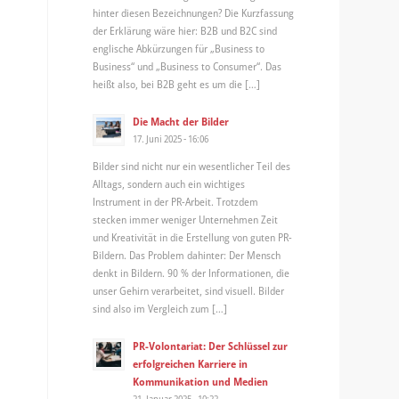
hinter diesen Bezeichnungen? Die Kurzfassung
der Erklärung wäre hier: B2B und B2C sind
englische Abkürzungen für „Business to
Business“ und „Business to Consumer“. Das
heißt also, bei B2B geht es um die […]
Die Macht der Bilder
17. Juni 2025 - 16:06
Bilder sind nicht nur ein wesentlicher Teil des
Alltags, sondern auch ein wichtiges
Instrument in der PR-Arbeit. Trotzdem
stecken immer weniger Unternehmen Zeit
und Kreativität in die Erstellung von guten PR-
Bildern. Das Problem dahinter: Der Mensch
denkt in Bildern. 90 % der Informationen, die
unser Gehirn verarbeitet, sind visuell. Bilder
sind also im Vergleich zum […]
PR-Volontariat: Der Schlüssel zur
erfolgreichen Karriere in
Kommunikation und Medien
21. Januar 2025 - 10:22