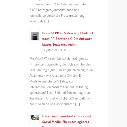
für Deutschland. 74,6 % der weltweit über
3.000 befragten Journalistinnen und
Journalisten sehen die Pressemitteilung
erneut als […]
Braucht PR in Zeiten von ChatGPT
noch PR-Beratende? Die Antwort
lautet: Jetzt erst recht.
17. Juli 2024 - 14:58
Mit ChatGPT ist ein künstlich intelligentes
Hilfsmittel zugänglich, das sich auch für den
Arbeitsalltag eignet. Im Vergleich zu digitalen
Assistenten wie Alexa oder Siri sind KI-
Modelle wie ChatGPT fähig, auf
Internetquellen zuzugreifen und im Dialog
spontan auf Text, Bild und Ton zu reagieren.
Aus diesem Grund wird ChatGPT aktuell nicht
nur in Schulen und Universitäten […]
Die Zusammenarbeit von PR und
Social Media: Ein unschlagbares