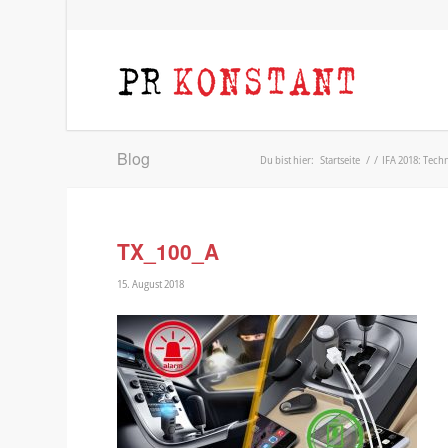
Blog
Du bist hier:
Startseite
/
/
IFA 2018: Tec
TX_100_A
15. August 2018