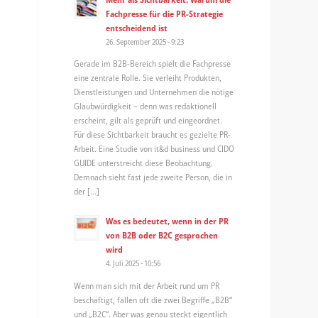
Fachpresse für die PR-Strategie
entscheidend ist
26. September 2025 - 9:23
Gerade im B2B-Bereich spielt die Fachpresse
eine zentrale Rolle. Sie verleiht Produkten,
Dienstleistungen und Unternehmen die nötige
Glaubwürdigkeit – denn was redaktionell
erscheint, gilt als geprüft und eingeordnet.
Für diese Sichtbarkeit braucht es gezielte PR-
Arbeit. Eine Studie von it&d business und CIDO
GUIDE unterstreicht diese Beobachtung.
Demnach sieht fast jede zweite Person, die in
der […]
Was es bedeutet, wenn in der PR
von B2B oder B2C gesprochen
wird
4. Juli 2025 - 10:56
Wenn man sich mit der Arbeit rund um PR
beschäftigt, fallen oft die zwei Begriffe „B2B“
und „B2C“. Aber was genau steckt eigentlich