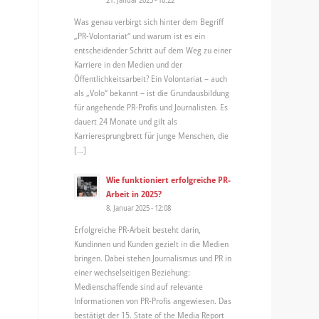
Was genau verbirgt sich hinter dem Begriff
„PR-Volontariat“ und warum ist es ein
entscheidender Schritt auf dem Weg zu einer
Karriere in den Medien und der
Öffentlichkeitsarbeit? Ein Volontariat – auch
als „Volo“ bekannt – ist die Grundausbildung
für angehende PR-Profis und Journalisten. Es
dauert 24 Monate und gilt als
Karrieresprungbrett für junge Menschen, die
[…]
Wie funktioniert erfolgreiche PR-
Arbeit in 2025?
8. Januar 2025 - 12:08
Erfolgreiche PR-Arbeit besteht darin,
Kundinnen und Kunden gezielt in die Medien
bringen. Dabei stehen Journalismus und PR in
einer wechselseitigen Beziehung:
Medienschaffende sind auf relevante
Informationen von PR-Profis angewiesen. Das
bestätigt der 15. State of the Media Report