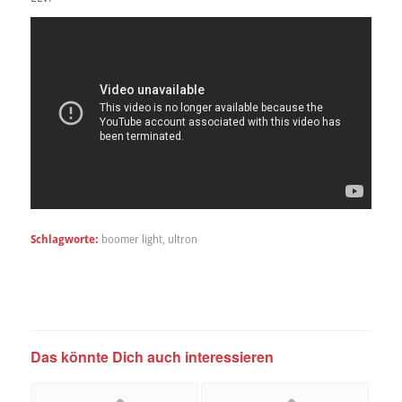
Schlagworte:
boomer light
,
ultron
Das könnte Dich auch interessieren