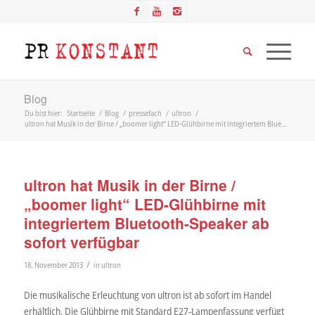
Blog
Du bist hier:
Startseite
/
Blog
/
pressefach
/
ultron
/
ultron hat Musik in der Birne / „boomer light“ LED-Glühbirne mit integriertem Blue...
ultron hat Musik in der Birne /
„boomer light“ LED-Glühbirne mit
integriertem Bluetooth-Speaker ab
sofort verfügbar
/
18. November 2013
in
ultron
Die musikalische Erleuchtung von ultron ist ab sofort im Handel
erhältlich. Die Glühbirne mit Standard E27-Lampenfassung verfügt