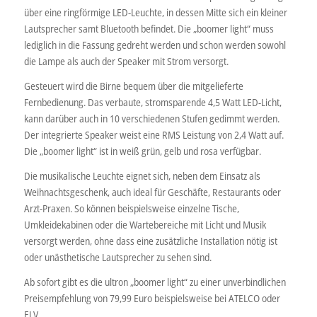
über eine ringförmige LED-Leuchte, in dessen Mitte sich ein kleiner
Lautsprecher samt Bluetooth befindet. Die „boomer light“ muss
lediglich in die Fassung gedreht werden und schon werden sowohl
die Lampe als auch der Speaker mit Strom versorgt.
Gesteuert wird die Birne bequem über die mitgelieferte
Fernbedienung. Das verbaute, stromsparende 4,5 Watt LED-Licht,
kann darüber auch in 10 verschiedenen Stufen gedimmt werden.
Der integrierte Speaker weist eine RMS Leistung von 2,4 Watt auf.
Die „boomer light“ ist in weiß grün, gelb und rosa verfügbar.
Die musikalische Leuchte eignet sich, neben dem Einsatz als
Weihnachtsgeschenk, auch ideal für Geschäfte, Restaurants oder
Arzt-Praxen. So können beispielsweise einzelne Tische,
Umkleidekabinen oder die Wartebereiche mit Licht und Musik
versorgt werden, ohne dass eine zusätzliche Installation nötig ist
oder unästhetische Lautsprecher zu sehen sind.
Ab sofort gibt es die ultron „boomer light“ zu einer unverbindlichen
Preisempfehlung von 79,99 Euro beispielsweise bei ATELCO oder
ELV.