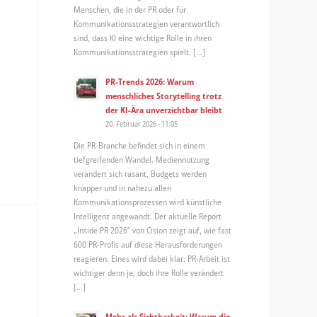
Menschen, die in der PR oder für
Kommunikationsstrategien verantwortlich
sind, dass KI eine wichtige Rolle in ihren
Kommunikationsstrategien spielt. […]
PR-Trends 2026: Warum
menschliches Storytelling trotz
der KI-Ära unverzichtbar bleibt
20. Februar 2026 - 11:05
Die PR-Branche befindet sich in einem
tiefgreifenden Wandel. Mediennutzung
verändert sich rasant, Budgets werden
knapper und in nahezu allen
Kommunikationsprozessen wird künstliche
Intelligenz angewandt. Der aktuelle Report
„Inside PR 2026“ von Cision zeigt auf, wie fast
600 PR-Profis auf diese Herausforderungen
reagieren. Eines wird dabei klar: PR-Arbeit ist
wichtiger denn je, doch ihre Rolle verändert
[…]
Mehr als Sichtbarkeit: Warum die