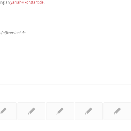
ung an
yarrah@konstant.de
.
a(at)konstant.de