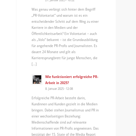
Was genau verbirgt sich hinter dem Begriff
„PR-Volontariat“ und warum ist es ein
entscheidender Schritt auf dem Weg zu einer
Karriere in den Medien und der
Öffentlichkeitsarbeit? Ein Volontariat – auch
als „Volo“ bekannt – ist die Grundausbildung
für angehende PR-Profis und Journalisten. Es
dauert 24 Monate und gilt als
Karrieresprungbrett für junge Menschen, die
[…]
Wie funktioniert erfolgreiche PR-
Arbeit in 2025?
8. Januar 2025 - 12:08
Erfolgreiche PR-Arbeit besteht darin,
Kundinnen und Kunden gezielt in die Medien
bringen. Dabei stehen Journalismus und PR in
einer wechselseitigen Beziehung:
Medienschaffende sind auf relevante
Informationen von PR-Profis angewiesen. Das
bestätigt der 15. State of the Media Report