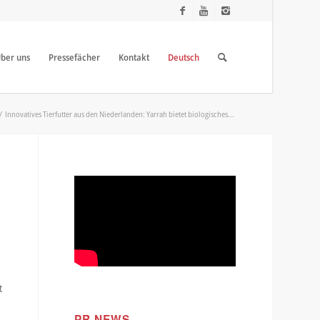
ber uns
Pressefächer
Kontakt
Deutsch
/
Innovatives Tierfutter aus den Niederlanden: Yarrah bietet biologisches...
t
PR NEWS