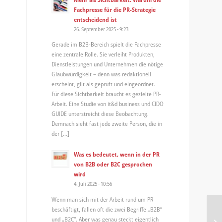
Fachpresse für die PR-Strategie
entscheidend ist
26. September 2025 - 9:23
Gerade im B2B-Bereich spielt die Fachpresse
eine zentrale Rolle. Sie verleiht Produkten,
Dienstleistungen und Unternehmen die nötige
Glaubwürdigkeit – denn was redaktionell
erscheint, gilt als geprüft und eingeordnet.
Für diese Sichtbarkeit braucht es gezielte PR-
Arbeit. Eine Studie von it&d business und CIDO
GUIDE unterstreicht diese Beobachtung.
Demnach sieht fast jede zweite Person, die in
der […]
Was es bedeutet, wenn in der PR
von B2B oder B2C gesprochen
wird
4. Juli 2025 - 10:56
Wenn man sich mit der Arbeit rund um PR
beschäftigt, fallen oft die zwei Begriffe „B2B“
und „B2C“. Aber was genau steckt eigentlich