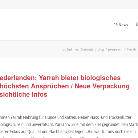
PR News
Ü
Du bist hier:
Startseite
/
Blog
/
pressefach
/
Yarrah
iederlanden: Yarrah bietet biologisches
t höchsten Ansprüchen / Neue Verpackung
sichtliche Infos
nehmen Yarrah Nahrung für Hunde und Katzen. Neben Nass- und Trockenfutter
iologisch, rein und unverfälscht. Yarrah wurde mit dem Ziel gegründet, den Mark
eren Fokus auf Qualität und Nachhaltigkeit legen. „Bio war für uns noch nie ein