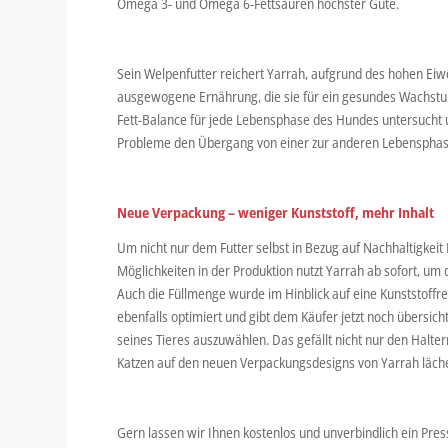
Omega 3- und Omega 6-Fettsäuren höchster Güte.
Sein Welpenfutter reichert Yarrah, aufgrund des hohen Eiw
ausgewogene Ernährung, die sie für ein gesundes Wachstum
Fett-Balance für jede Lebensphase des Hundes untersucht
Probleme den Übergang von einer zur anderen Lebensphas
Neue Verpackung – weniger Kunststoff, mehr Inhalt
Um nicht nur dem Futter selbst in Bezug auf Nachhaltigkei
Möglichkeiten in der Produktion nutzt Yarrah ab sofort, um 
Auch die Füllmenge wurde im Hinblick auf eine Kunststof
ebenfalls optimiert und gibt dem Käufer jetzt noch übersicht
seines Tieres auszuwählen. Das gefällt nicht nur den Halte
Katzen auf den neuen Verpackungsdesigns von Yarrah läche
Gern lassen wir Ihnen kostenlos und unverbindlich ein Pre