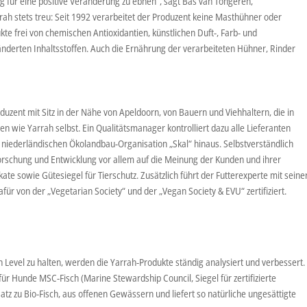
für eine positive Veränderung zu ebnen“, sagt Bas van Tongeren,
rah stets treu: Seit 1992 verarbeitet der Produzent keine Masthühner oder
te frei von chemischen Antioxidantien, künstlichen Duft-, Farb- und
nderten Inhaltsstoffen. Auch die Ernährung der verarbeiteten Hühner, Rinder
duzent mit Sitz in der Nähe von Apeldoorn, von Bauern und Viehhaltern, die in
en wie Yarrah selbst. Ein Qualitätsmanager kontrolliert dazu alle Lieferanten
 niederländischen Ökolandbau-Organisation „Skal“ hinaus. Selbstverständlich
Forschung und Entwicklung vor allem auf die Meinung der Kunden und ihrer
kate sowie Gütesiegel für Tierschutz. Zusätzlich führt der Futterexperte mit seine
r von der „Vegetarian Society“ und der „Vegan Society & EVU“ zertifiziert.
 Level zu halten, werden die Yarrah-Produkte ständig analysiert und verbessert.
ür Hunde MSC-Fisch (Marine Stewardship Council, Siegel für zertifizierte
atz zu Bio-Fisch, aus offenen Gewässern und liefert so natürliche ungesättigte