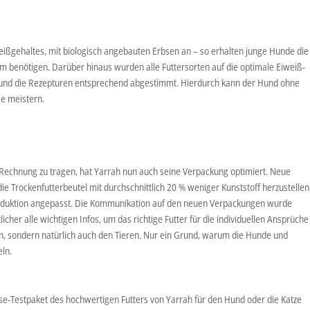
eißgehaltes, mit biologisch angebauten Erbsen an – so erhalten junge Hunde die
 benötigen. Darüber hinaus wurden alle Futtersorten auf die optimale Eiweiß-
 und die Rezepturen entsprechend abgestimmt. Hierdurch kann der Hund ohne
e meistern.
t Rechnung zu tragen, hat Yarrah nun auch seine Verpackung optimiert. Neue
die Trockenfutterbeutel mit durchschnittlich 20 % weniger Kunststoff herzustellen
freduktion angepasst. Die Kommunikation auf den neuen Verpackungen wurde
licher alle wichtigen Infos, um das richtige Futter für die individuellen Ansprüche
rn, sondern natürlich auch den Tieren. Nur ein Grund, warum die Hunde und
ln.
sse-Testpaket des hochwertigen Futters von Yarrah für den Hund oder die Katze