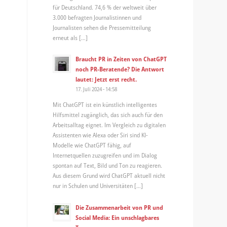
für Deutschland. 74,6 % der weltweit über
3.000 befragten Journalistinnen und
Journalisten sehen die Pressemitteilung
erneut als […]
Braucht PR in Zeiten von ChatGPT
noch PR-Beratende? Die Antwort
lautet: Jetzt erst recht.
17. Juli 2024 - 14:58
Mit ChatGPT ist ein künstlich intelligentes
Hilfsmittel zugänglich, das sich auch für den
Arbeitsalltag eignet. Im Vergleich zu digitalen
Assistenten wie Alexa oder Siri sind KI-
Modelle wie ChatGPT fähig, auf
Internetquellen zuzugreifen und im Dialog
spontan auf Text, Bild und Ton zu reagieren.
Aus diesem Grund wird ChatGPT aktuell nicht
nur in Schulen und Universitäten […]
Die Zusammenarbeit von PR und
Social Media: Ein unschlagbares