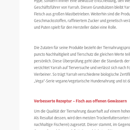
Hype, sondern immer eine bewusste Entscheidung, den Weg 
Geschäftsführer von Yarrah. Diesen Grundsätzen bleibt Yar
Fleisch aus großen Mastbetrieben. Weiterhin sind die Produk
Geschmacksstoffen, raffiniertem Zucker und genetisch verä
und Puten spielt für den Hersteller dabei eine Rolle.
Die Zutaten für seine Produkte bezieht der Tiernahrungspro
puncto Nachhaltigkeit und Tierschutz die gleichen Werte teil
persönlich. Diese Überprüfung geht über die Standards der
verzichtet Yarrah auf Tierversuche und verlässt sich nach 
Vierbeiner. So trägt Yarrah verschiedene biologische Zertifi
„Vega“-Serie vegane/vegetarische Hundenahrung und ist dafü
Verbesserte Rezeptur – Fisch aus offenen Gewässern
Um die Qualität der Tiernahrung dauerhaft auf einem hohen
Als Resultat dessen, wird den meisten Trockenfuttersorten f
nachhaltige Fischerei) zugesetzt. Dieser stammt, im Gegens