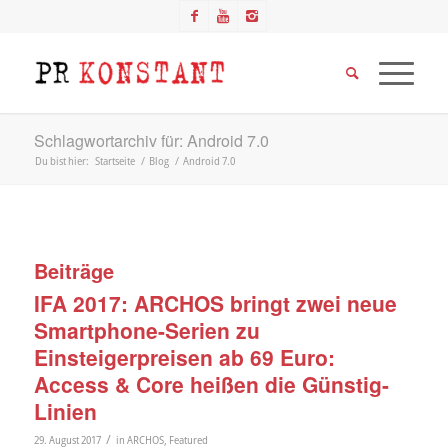
Schlagwortarchiv für: Android 7.0
Du bist hier:
Startseite
/
Blog
/
Android 7.0
Beiträge
IFA 2017: ARCHOS bringt zwei neue
Smartphone-Serien zu
Einsteigerpreisen ab 69 Euro:
Access & Core heißen die Günstig-
Linien
/
29. August 2017
in
ARCHOS
,
Featured