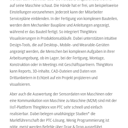
auf seine Maschine schaut. Die Hände hat er frei, um beispielsweise
Einstellungen vorzunehmen. Jederzeit kann der Mitarbeiter
Servicepläne einblenden. In der Fertigung von komplexen Bauteilen,
werden dem Mechaniker Baupläne und Anleitungen angezeigt,
während er das Bauteil fertigt. So integriert ThingWorx
Visualisierungen in Produktionsabläufe. Dabei unterstützen intuitive
Design-Tools, die auf Desktop-, Mobile- und Wearable-Geräten
angezeigt werden, die Menschen bei komplexen Aufgaben in ihrer
Arbeitsumgebung, ob im Lager, bei der Fertigung, Montage,
Konstruktion oder in Meetings mit Geschäftspartnern. ThingWorx
kann Reports, 3D-Inhalte, CAD-Dateien und Daten von
Drittanbietern in Echtzeit auf ein Projekt projizieren und
visualisieren.
Aber auch die Auswertung der Sensordaten von Maschinen oder
eine Kommunikation von Maschine zu Maschine (M2M) sind mit der
IIoT-Plattform ThingWorx von PTC sehr schnell und einfach
realisierbar. Dabei belegen unabhängige Studien* die
Marktführerschaft der PTC-Lösung. Wenig Programmierung ist
nötig, meist werden Befehle über Drag & Drop ausgeführt.