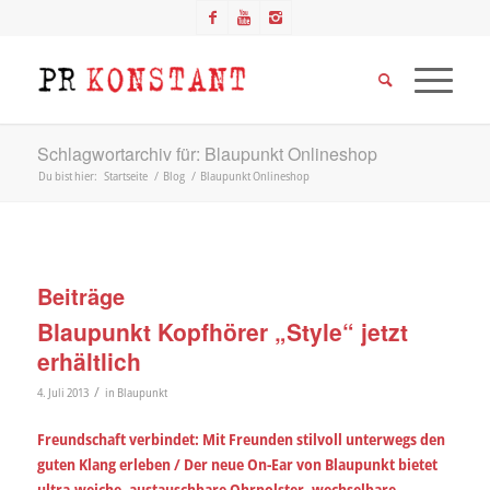
Schlagwortarchiv für: Blaupunkt Onlineshop
Du bist hier:
Startseite
/
Blog
/
Blaupunkt Onlineshop
Beiträge
Blaupunkt Kopfhörer „Style“ jetzt
erhältlich
/
4. Juli 2013
in
Blaupunkt
Freundschaft verbindet: Mit Freunden stilvoll unterwegs den
guten Klang erleben / Der neue On-Ear von Blaupunkt bietet
ultra-weiche, austauschbare Ohrpolster, wechselbare