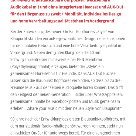
Audiokabel mit und ohne integriertem Headset und AUX-Out
für den Hörgenuss zu zweit / Mobilität, individuelles Design
und hohe Verarbeitungsqualität stehen im Vordergrund
Bei der Entwicklung des neuen On-Ear-Kopfhörers „Style“ von
Blaupunkt standen ein außergewöhnliches Design, neue Funktionen
für den mobilen Gebrauch und eine hohe Verarbeitungsqualität im
Vordergrund. Neben dem guten Klang, den die 40 mm
Schwingspulentreiber mit jeweils einer PEN-Membran
(Polyethylennaphthalat) erzeugen, bietet der „Style“ ein
gemeinsames Hörerlebnis für Freunde. Dank AUX-Out-Buchse
lassen sich die Blaupunkt-Kopfhörer verbinden, so dass bis zu drei
Freunde Musik aus der selben Audioquelle hören können. Das trifft
den Zeitgeist der neuen Generation – Bilder über WhatsApp teilen,
gemeinsame Inhalte bei Facebook posten und Musik gemeinsam
erleben…„Share your Music mit dem neuen ‚Style’ von Blaupunkt!“
90 Jahre nach der Entwicklung des ersten Blaupunkt-Kopfhörers, mit
dem nur stationär Radio-Inhalte gehört werden konnten, steht nun
ein schicker On-Ear für unterwegs bereit. Für einen angenehmen