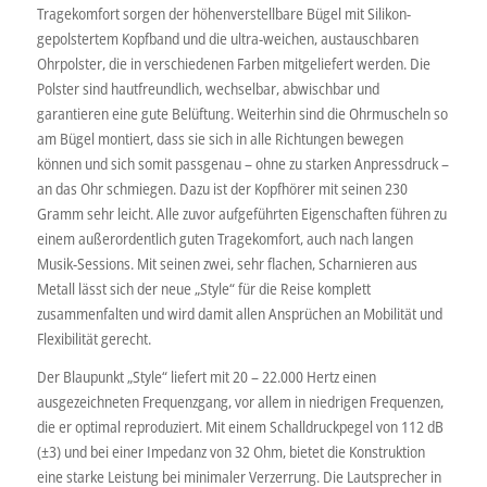
Tragekomfort sorgen der höhenverstellbare Bügel mit Silikon-
gepolstertem Kopfband und die ultra-weichen, austauschbaren
Ohrpolster, die in verschiedenen Farben mitgeliefert werden. Die
Polster sind hautfreundlich, wechselbar, abwischbar und
garantieren eine gute Belüftung. Weiterhin sind die Ohrmuscheln so
am Bügel montiert, dass sie sich in alle Richtungen bewegen
können und sich somit passgenau – ohne zu starken Anpressdruck –
an das Ohr schmiegen. Dazu ist der Kopfhörer mit seinen 230
Gramm sehr leicht. Alle zuvor aufgeführten Eigenschaften führen zu
einem außerordentlich guten Tragekomfort, auch nach langen
Musik-Sessions. Mit seinen zwei, sehr flachen, Scharnieren aus
Metall lässt sich der neue „Style“ für die Reise komplett
zusammenfalten und wird damit allen Ansprüchen an Mobilität und
Flexibilität gerecht.
Der Blaupunkt „Style“ liefert mit 20 – 22.000 Hertz einen
ausgezeichneten Frequenzgang, vor allem in niedrigen Frequenzen,
die er optimal reproduziert. Mit einem Schalldruckpegel von 112 dB
(±3) und bei einer Impedanz von 32 Ohm, bietet die Konstruktion
eine starke Leistung bei minimaler Verzerrung. Die Lautsprecher in